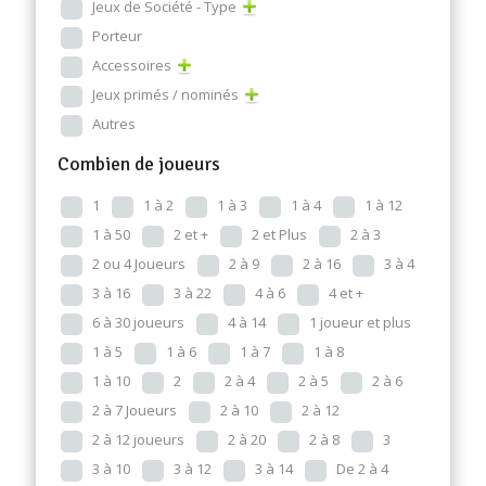
Jeux de Société - Type
Porteur
Accessoires
Jeux primés / nominés
Autres
Combien de joueurs
1
1 à 2
1 à 3
1 à 4
1 à 12
1 à 50
2 et +
2 et Plus
2 à 3
2 ou 4 Joueurs
2 à 9
2 à 16
3 à 4
3 à 16
3 à 22
4 à 6
4 et +
6 à 30 joueurs
4 à 14
1 joueur et plus
1 à 5
1 à 6
1 à 7
1 à 8
1 à 10
2
2 à 4
2 à 5
2 à 6
2 à 7 Joueurs
2 à 10
2 à 12
2 à 12 joueurs
2 à 20
2 à 8
3
3 à 10
3 à 12
3 à 14
De 2 à 4