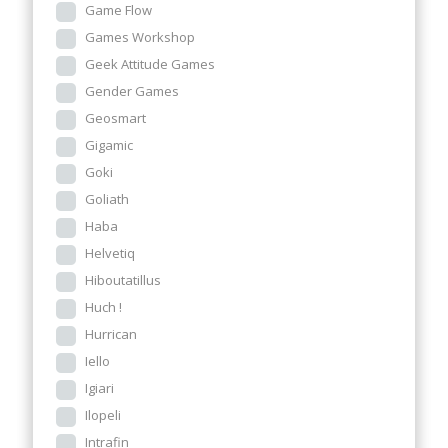
Game Flow
Games Workshop
Geek Attitude Games
Gender Games
Geosmart
Gigamic
Goki
Goliath
Haba
Helvetiq
Hiboutatillus
Huch !
Hurrican
Iello
Igiari
Ilopeli
Intrafin