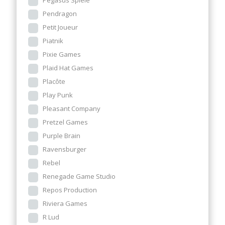
Pegasus Spiele
Pendragon
Petit Joueur
Piatnik
Pixie Games
Plaid Hat Games
Placôte
Play Punk
Pleasant Company
Pretzel Games
Purple Brain
Ravensburger
Rebel
Renegade Game Studio
Repos Production
Riviera Games
R Lud