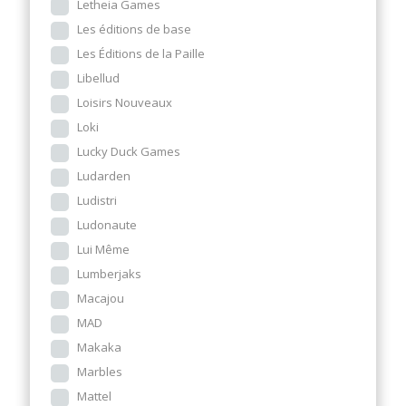
Letheia Games
Les éditions de base
Les Éditions de la Paille
Libellud
Loisirs Nouveaux
Loki
Lucky Duck Games
Ludarden
Ludistri
Ludonaute
Lui Même
Lumberjaks
Macajou
MAD
Makaka
Marbles
Mattel