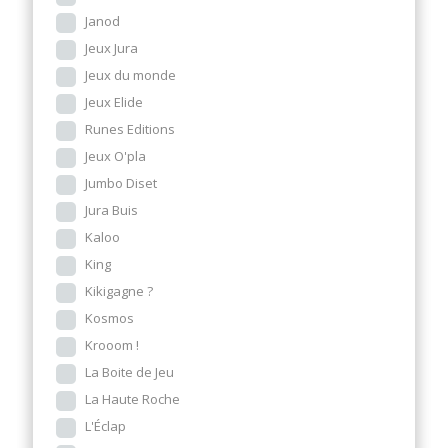
Janod
Jeux Jura
Jeux du monde
Jeux Elide
Runes Editions
Jeux O'pla
Jumbo Diset
Jura Buis
Kaloo
King
Kikigagne ?
Kosmos
Krooom !
La Boite de Jeu
La Haute Roche
L'Éclap