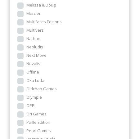
Melissa & Doug
Mercier
Multifaces Editions
Multivers
Nathan
Neoludis
Next Move
Novalis
Offline
Oka Luda
Oldchap Games
Olympie
OPPI
Ori Games
Paille Edition
Pearl Games