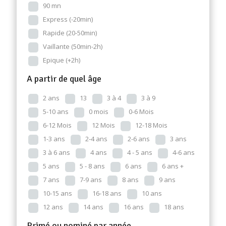
90 mn
Express (-20min)
Rapide (20-50min)
Vaillante (50min-2h)
Epique (+2h)
A partir de quel âge
2 ans
13
3 à 4
3 à 9
5-10 ans
0 mois
0-6 Mois
6-12 Mois
12 Mois
12-18 Mois
1-3 ans
2-4 ans
2-6 ans
3 ans
3 à 6 ans
4 ans
4 - 5 ans
4-6 ans
5 ans
5 - 8 ans
6 ans
6 ans +
7 ans
7-9 ans
8 ans
9 ans
10-15 ans
16-18 ans
10 ans
12 ans
14 ans
16 ans
18 ans
Primé ou nominé par année