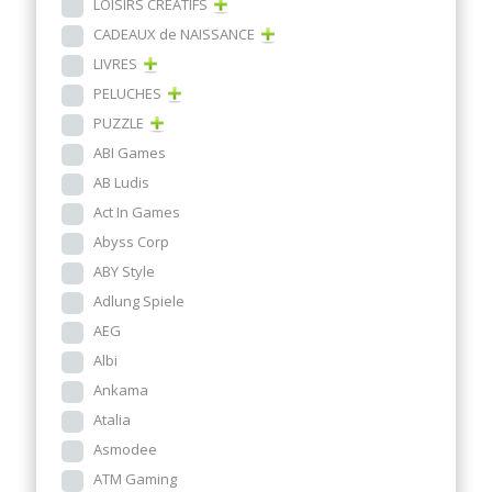
LOISIRS CRÉATIFS
CADEAUX de NAISSANCE
LIVRES
PELUCHES
PUZZLE
ABI Games
AB Ludis
Act In Games
Abyss Corp
ABY Style
Adlung Spiele
AEG
Albi
Ankama
Atalia
Asmodee
ATM Gaming