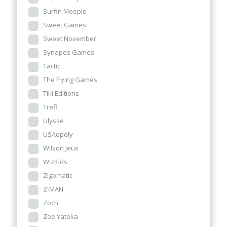
Surfin Meeple
Sweet Games
Sweet November
Synapes Games
Tactic
The Flying Games
Tiki Editions
Trefl
Ulysse
USAopoly
Wilson Jeux
WizKids
Zigomatic
Z-MAN
Zoch
Zoe Yateka