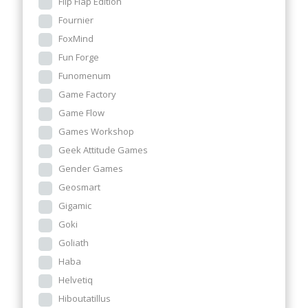
Flip Flap Edition
Fournier
FoxMind
Fun Forge
Funomenum
Game Factory
Game Flow
Games Workshop
Geek Attitude Games
Gender Games
Geosmart
Gigamic
Goki
Goliath
Haba
Helvetiq
Hiboutatillus