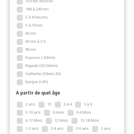
150 mn environ
180 à 240 mn
2 à 4 heures
5 à 10 mn
60 mn
60 mn à 2 h
90 mn
Express (-20min)
Rapide (20-50min)
Vaillante (50min-2h)
Epique (+2h)
A partir de quel âge
2 ans
13
3 à 4
3 à 9
5-10 ans
0 mois
0-6 Mois
6-12 Mois
12 Mois
12-18 Mois
1-3 ans
2-4 ans
2-6 ans
3 ans