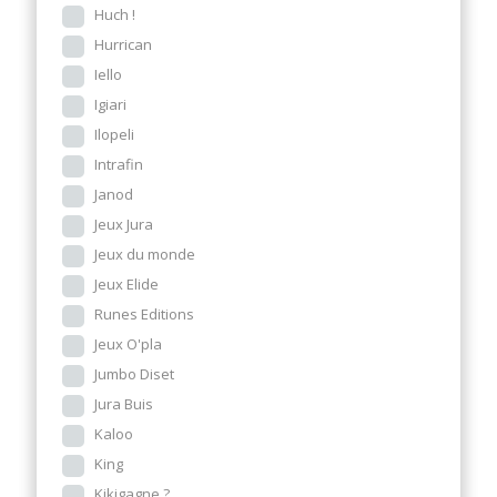
Huch !
Hurrican
Iello
Igiari
Ilopeli
Intrafin
Janod
Jeux Jura
Jeux du monde
Jeux Elide
Runes Editions
Jeux O'pla
Jumbo Diset
Jura Buis
Kaloo
King
Kikigagne ?