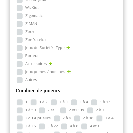
WizKids
Zigomatic
Z-MAN
Zoch
Zoe Yateka
Jeux de Société - Type
Porteur
Accessoires
Jeux primés / nominés
Autres
Combien de joueurs
1
1 à 2
1 à 3
1 à 4
1 à 12
1 à 50
2 et +
2 et Plus
2 à 3
2 ou 4 Joueurs
2 à 9
2 à 16
3 à 4
3 à 16
3 à 22
4 à 6
4 et +