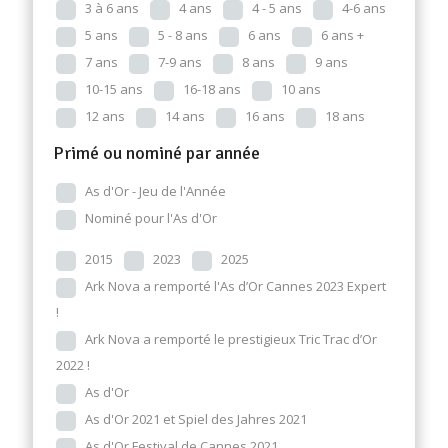
3 à 6 ans
4 ans
4 - 5 ans
4-6 ans
5 ans
5 - 8 ans
6 ans
6 ans +
7 ans
7-9 ans
8 ans
9 ans
10-15 ans
16-18 ans
10 ans
12 ans
14 ans
16 ans
18 ans
Primé ou nominé par année
As d'Or - Jeu de l'Année
Nominé pour l'As d'Or
2015
2023
2025
Ark Nova a remporté l'As d’Or Cannes 2023 Expert
!
Ark Nova a remporté le prestigieux Tric Trac d’Or
2022 !
As d'Or
As d'Or 2021 et Spiel des Jahres 2021
As d'Or Festival de Cannes 2021