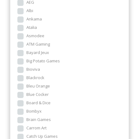
AEG
Albi
Ankama
Atalia
Asmodee
ATM Gaming
Bayard Jeux
Big Potato Games
Bioviva
Blackrock
Bleu Orange
Blue Cocker
Board & Dice
Bombyx
Brain Games
Carrom Art
Catch Up Games