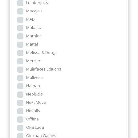
Lumberjaks
Macajou
MAD
Makaka
Marbles
Mattel
Melissa & Doug
Mercier
Multifaces Editions
Multivers
Nathan
Neoludis
Next Move
Novalis
Offline
Oka Luda
Oldchap Games