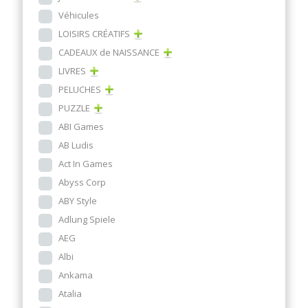
Véhicules
LOISIRS CRÉATIFS
CADEAUX de NAISSANCE
LIVRES
PELUCHES
PUZZLE
ABI Games
AB Ludis
Act In Games
Abyss Corp
ABY Style
Adlung Spiele
AEG
Albi
Ankama
Atalia