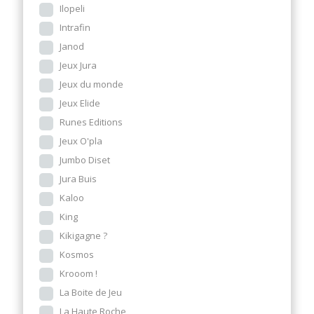
Ilopeli
Intrafin
Janod
Jeux Jura
Jeux du monde
Jeux Elide
Runes Editions
Jeux O'pla
Jumbo Diset
Jura Buis
Kaloo
King
Kikigagne ?
Kosmos
Krooom !
La Boite de Jeu
La Haute Roche