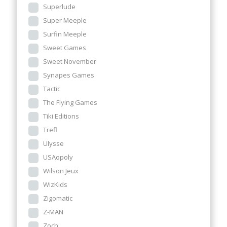
Superlude
Super Meeple
Surfin Meeple
Sweet Games
Sweet November
Synapes Games
Tactic
The Flying Games
Tiki Editions
Trefl
Ulysse
USAopoly
Wilson Jeux
WizKids
Zigomatic
Z-MAN
Zoch