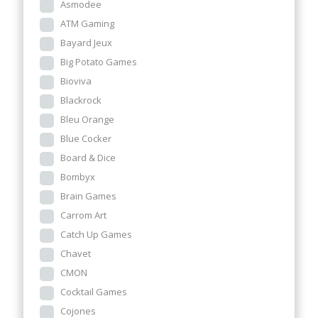
Asmodee
ATM Gaming
Bayard Jeux
Big Potato Games
Bioviva
Blackrock
Bleu Orange
Blue Cocker
Board & Dice
Bombyx
Brain Games
Carrom Art
Catch Up Games
Chavet
CMON
Cocktail Games
Cojones