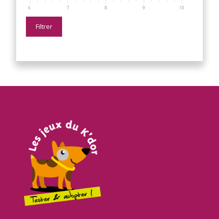
6
7
8
9
10
Filtrer