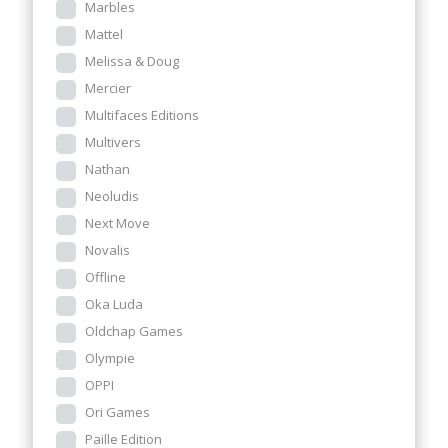
Marbles
Mattel
Melissa & Doug
Mercier
Multifaces Editions
Multivers
Nathan
Neoludis
Next Move
Novalis
Offline
Oka Luda
Oldchap Games
Olympie
OPPI
Ori Games
Paille Edition