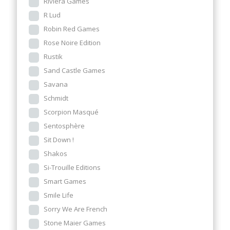
Riviera Games
R Lud
Robin Red Games
Rose Noire Edition
Rustik
Sand Castle Games
Savana
Schmidt
Scorpion Masqué
Sentosphère
Sit Down !
Shakos
Si-Trouille Editions
Smart Games
Smile Life
Sorry We Are French
Stone Maier Games