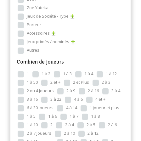
Zoe Yateka
Jeux de Société - Type
Porteur
Accessoires
Jeux primés / nominés
Autres
Combien de joueurs
1
1 à 2
1 à 3
1 à 4
1 à 12
1 à 50
2 et +
2 et Plus
2 à 3
2 ou 4 Joueurs
2 à 9
2 à 16
3 à 4
3 à 16
3 à 22
4 à 6
4 et +
6 à 30 joueurs
4 à 14
1 joueur et plus
1 à 5
1 à 6
1 à 7
1 à 8
1 à 10
2
2 à 4
2 à 5
2 à 6
2 à 7 Joueurs
2 à 10
2 à 12