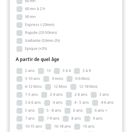
60 mn
60 mn à 2 h
90 mn
Express (-20min)
Rapide (20-50min)
Vaillante (50min-2h)
Epique (+2h)
A partir de quel âge
2 ans
13
3 à 4
3 à 9
5-10 ans
0 mois
0-6 Mois
6-12 Mois
12 Mois
12-18 Mois
1-3 ans
2-4 ans
2-6 ans
3 ans
3 à 6 ans
4 ans
4 - 5 ans
4-6 ans
5 ans
5 - 8 ans
6 ans
6 ans +
7 ans
7-9 ans
8 ans
9 ans
10-15 ans
16-18 ans
10 ans