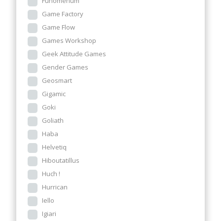
Funomenum
Game Factory
Game Flow
Games Workshop
Geek Attitude Games
Gender Games
Geosmart
Gigamic
Goki
Goliath
Haba
Helvetiq
Hiboutatillus
Huch !
Hurrican
Iello
Igiari