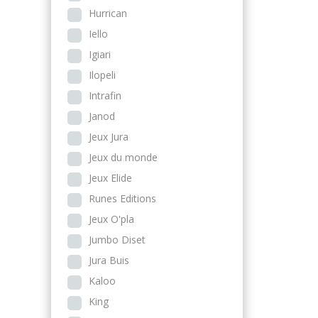
Hurrican
Iello
Igiari
Ilopeli
Intrafin
Janod
Jeux Jura
Jeux du monde
Jeux Elide
Runes Editions
Jeux O'pla
Jumbo Diset
Jura Buis
Kaloo
King