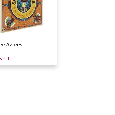
ce Aztecs
95
€
TTC