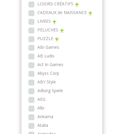
LOISIRS CRÉATIFS
CADEAUX de NAISSANCE
LIVRES
PELUCHES
PUZZLE
ABI Games
AB Ludis
Act In Games
Abyss Corp
ABY Style
Adlung Spiele
AEG
Albi
Ankama
Atalia
Asmodee