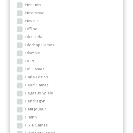
Neoludis
Next Move
Novalis
Offline
Oka Luda
Oldchap Games
Olympie
OPPI
Ori Games
Paille Edition
Pearl Games
Pegasus Spiele
Pendragon
Petit Joueur
Piatnik
Pixie Games