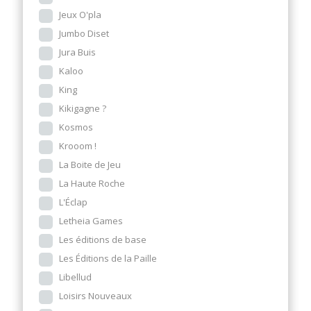
Jeux O'pla
Jumbo Diset
Jura Buis
Kaloo
King
Kikigagne ?
Kosmos
Krooom !
La Boite de Jeu
La Haute Roche
L'Éclap
Letheia Games
Les éditions de base
Les Éditions de la Paille
Libellud
Loisirs Nouveaux