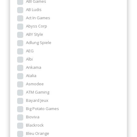
ABI Games
AB Ludis
Act In Games
Abyss Corp
ABY Style
Adlung Spiele
AEG
Albi
Ankama
Atalia
Asmodee
ATM Gaming
Bayard Jeux
Big Potato Games
Bioviva
Blackrock
Bleu Orange