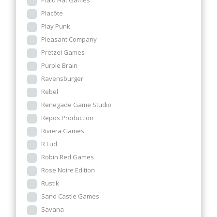
Plaid Hat Games
Placôte
Play Punk
Pleasant Company
Pretzel Games
Purple Brain
Ravensburger
Rebel
Renegade Game Studio
Repos Production
Riviera Games
R Lud
Robin Red Games
Rose Noire Edition
Rustik
Sand Castle Games
Savana