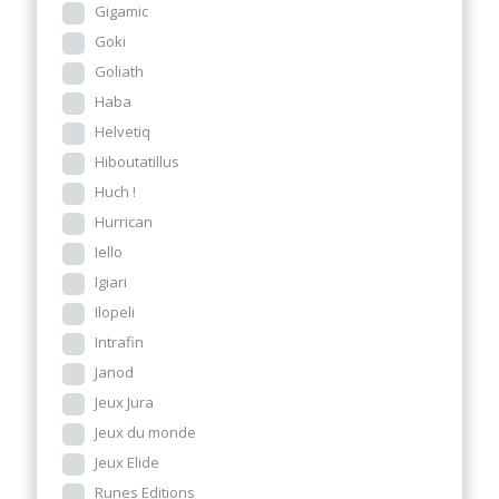
Gigamic
Goki
Goliath
Haba
Helvetiq
Hiboutatillus
Huch !
Hurrican
Iello
Igiari
Ilopeli
Intrafin
Janod
Jeux Jura
Jeux du monde
Jeux Elide
Runes Editions