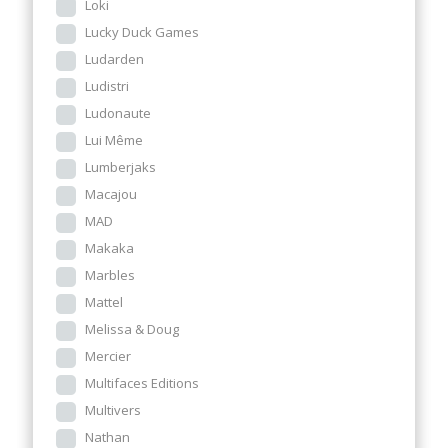
Loki
Lucky Duck Games
Ludarden
Ludistri
Ludonaute
Lui Même
Lumberjaks
Macajou
MAD
Makaka
Marbles
Mattel
Melissa & Doug
Mercier
Multifaces Editions
Multivers
Nathan