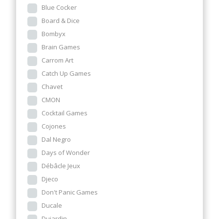
Blue Cocker
Board & Dice
Bombyx
Brain Games
Carrom Art
Catch Up Games
Chavet
CMON
Cocktail Games
Cojones
Dal Negro
Days of Wonder
Débâcle Jeux
Djeco
Don't Panic Games
Ducale
Dujardin