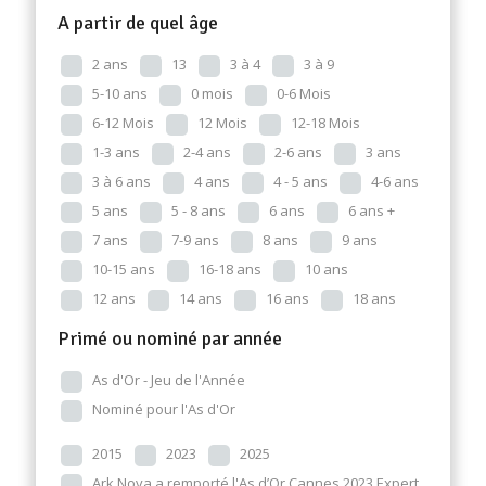
A partir de quel âge
2 ans
13
3 à 4
3 à 9
5-10 ans
0 mois
0-6 Mois
6-12 Mois
12 Mois
12-18 Mois
1-3 ans
2-4 ans
2-6 ans
3 ans
3 à 6 ans
4 ans
4 - 5 ans
4-6 ans
5 ans
5 - 8 ans
6 ans
6 ans +
7 ans
7-9 ans
8 ans
9 ans
10-15 ans
16-18 ans
10 ans
12 ans
14 ans
16 ans
18 ans
Primé ou nominé par année
As d'Or - Jeu de l'Année
Nominé pour l'As d'Or
2015
2023
2025
Ark Nova a remporté l'As d’Or Cannes 2023 Expert