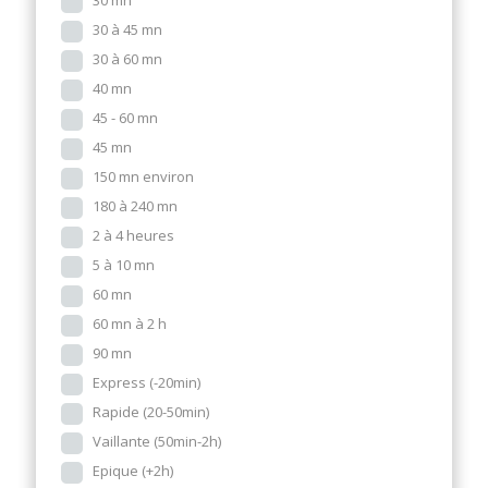
30 mn
30 à 45 mn
30 à 60 mn
40 mn
45 - 60 mn
45 mn
150 mn environ
180 à 240 mn
2 à 4 heures
5 à 10 mn
60 mn
60 mn à 2 h
90 mn
Express (-20min)
Rapide (20-50min)
Vaillante (50min-2h)
Epique (+2h)