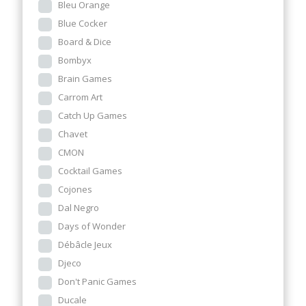
Bleu Orange
Blue Cocker
Board & Dice
Bombyx
Brain Games
Carrom Art
Catch Up Games
Chavet
CMON
Cocktail Games
Cojones
Dal Negro
Days of Wonder
Débâcle Jeux
Djeco
Don't Panic Games
Ducale