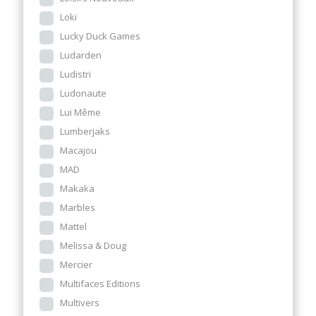
Loki
Lucky Duck Games
Ludarden
Ludistri
Ludonaute
Lui Même
Lumberjaks
Macajou
MAD
Makaka
Marbles
Mattel
Melissa & Doug
Mercier
Multifaces Editions
Multivers