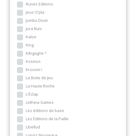
Runes Editions
Jeux O'pla
Jumbo Diset
Jura Buis
Kaloo
King
Kikigagne ?
Kosmos
Krooom !
La Boite de Jeu
La Haute Roche
L'Éclap
Letheia Games
Les éditions de base
Les Éditions de la Paille
Libellud
Loisirs Nouveaux