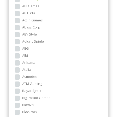
ABI Games
AB Ludis
Act In Games
Abyss Corp
ABY Style
Adlung Spiele
AEG
Albi
Ankama
Atalia
Asmodee
ATM Gaming
Bayard Jeux
Big Potato Games
Bioviva
Blackrock