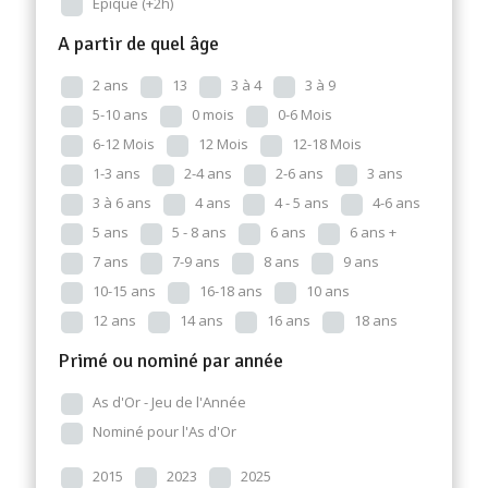
Epique (+2h)
A partir de quel âge
2 ans
13
3 à 4
3 à 9
5-10 ans
0 mois
0-6 Mois
6-12 Mois
12 Mois
12-18 Mois
1-3 ans
2-4 ans
2-6 ans
3 ans
3 à 6 ans
4 ans
4 - 5 ans
4-6 ans
5 ans
5 - 8 ans
6 ans
6 ans +
7 ans
7-9 ans
8 ans
9 ans
10-15 ans
16-18 ans
10 ans
12 ans
14 ans
16 ans
18 ans
Primé ou nominé par année
As d'Or - Jeu de l'Année
Nominé pour l'As d'Or
2015
2023
2025