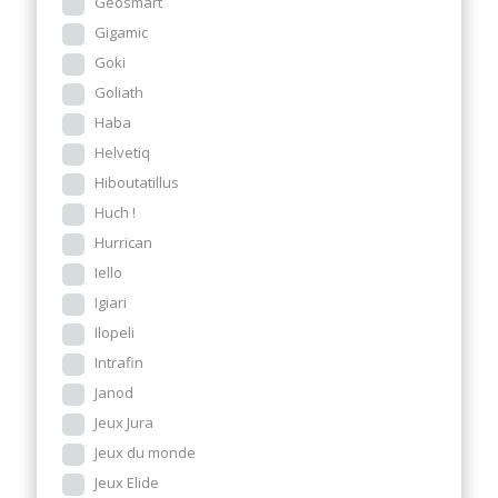
Geosmart
Gigamic
Goki
Goliath
Haba
Helvetiq
Hiboutatillus
Huch !
Hurrican
Iello
Igiari
Ilopeli
Intrafin
Janod
Jeux Jura
Jeux du monde
Jeux Elide