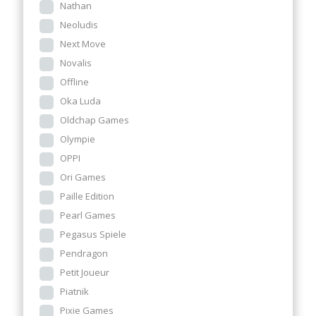
Nathan
Neoludis
Next Move
Novalis
Offline
Oka Luda
Oldchap Games
Olympie
OPPI
Ori Games
Paille Edition
Pearl Games
Pegasus Spiele
Pendragon
Petit Joueur
Piatnik
Pixie Games