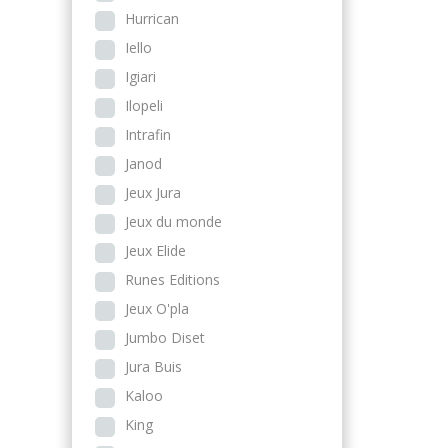
Hurrican
Iello
Igiari
Ilopeli
Intrafin
Janod
Jeux Jura
Jeux du monde
Jeux Elide
Runes Editions
Jeux O'pla
Jumbo Diset
Jura Buis
Kaloo
King