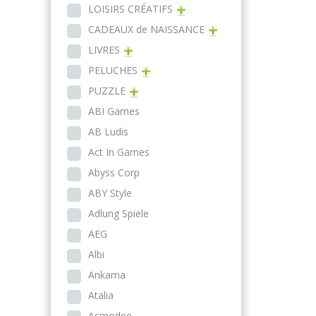
LOISIRS CRÉATIFS
CADEAUX de NAISSANCE
LIVRES
PELUCHES
PUZZLE
ABI Games
AB Ludis
Act In Games
Abyss Corp
ABY Style
Adlung Spiele
AEG
Albi
Ankama
Atalia
Asmodee