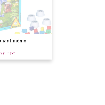
phant mémo
90
€
TTC