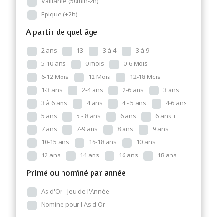
Vaillante (50min-2h)
Epique (+2h)
A partir de quel âge
2 ans
13
3 à 4
3 à 9
5-10 ans
0 mois
0-6 Mois
6-12 Mois
12 Mois
12-18 Mois
1-3 ans
2-4 ans
2-6 ans
3 ans
3 à 6 ans
4 ans
4 - 5 ans
4-6 ans
5 ans
5 - 8 ans
6 ans
6 ans +
7 ans
7-9 ans
8 ans
9 ans
10-15 ans
16-18 ans
10 ans
12 ans
14 ans
16 ans
18 ans
Primé ou nominé par année
As d'Or - Jeu de l'Année
Nominé pour l'As d'Or