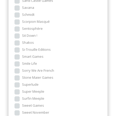
Sand Castle Games
Savana
Schmidt
Scorpion Masqué
Sentosphère
Sit Down !
Shakos
Si-Trouille Editions
Smart Games
Smile Life
Sorry We Are French
Stone Maier Games
Superlude
Super Meeple
Surfin Meeple
Sweet Games
Sweet November