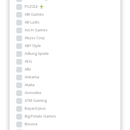
PUZZLE
ABI Games
AB Ludis
Act In Games
Abyss Corp
ABY Style
Adlung Spiele
AEG
Albi
Ankama
Atalia
Asmodee
ATM Gaming
Bayard Jeux
Big Potato Games
Bioviva