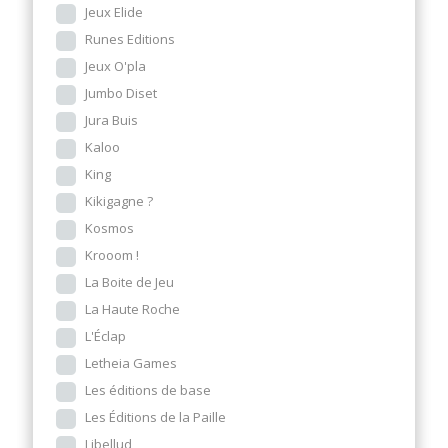
Jeux Elide
Runes Editions
Jeux O'pla
Jumbo Diset
Jura Buis
Kaloo
King
Kikigagne ?
Kosmos
Krooom !
La Boite de Jeu
La Haute Roche
L'Éclap
Letheia Games
Les éditions de base
Les Éditions de la Paille
Libellud