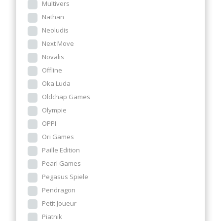
Multivers
Nathan
Neoludis
Next Move
Novalis
Offline
Oka Luda
Oldchap Games
Olympie
OPPI
Ori Games
Paille Edition
Pearl Games
Pegasus Spiele
Pendragon
Petit Joueur
Piatnik