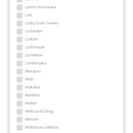
Loisirs Nouveaux
Loki
Lucky Duck Games
Ludarden
Ludistri
Ludonaute
Lui Même
Lumberjaks
Macajou
MAD
Makaka
Marbles
Mattel
Melissa & Doug
Mercier
Multifaces Editions