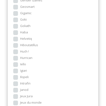
Gender Games
Geosmart
Gigamic
Goki
Goliath
Haba
Helvetiq
Hiboutatillus
Huch !
Hurrican
Iello
Igiari
Ilopeli
Intrafin
Janod
Jeux Jura
Jeux du monde