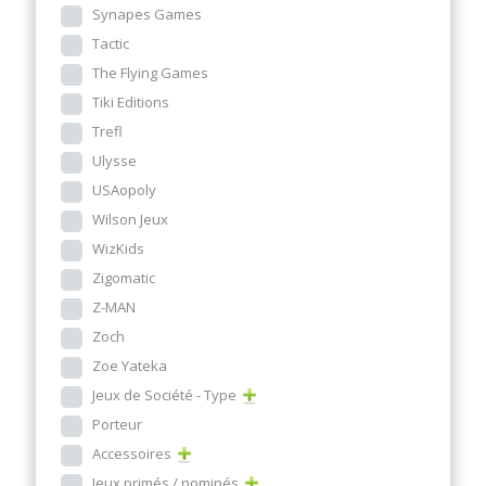
Synapes Games
Tactic
The Flying Games
Tiki Editions
Trefl
Ulysse
USAopoly
Wilson Jeux
WizKids
Zigomatic
Z-MAN
Zoch
Zoe Yateka
Jeux de Société - Type
Porteur
Accessoires
Jeux primés / nominés