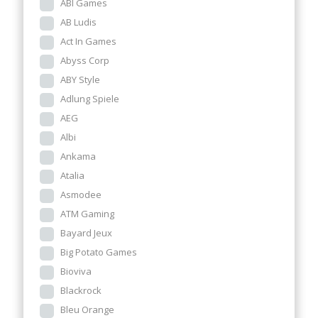
ABI Games
AB Ludis
Act In Games
Abyss Corp
ABY Style
Adlung Spiele
AEG
Albi
Ankama
Atalia
Asmodee
ATM Gaming
Bayard Jeux
Big Potato Games
Bioviva
Blackrock
Bleu Orange