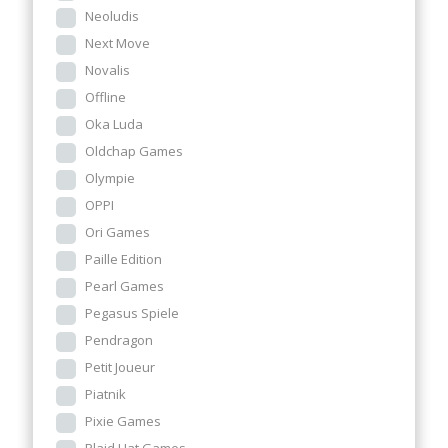
Neoludis
Next Move
Novalis
Offline
Oka Luda
Oldchap Games
Olympie
OPPI
Ori Games
Paille Edition
Pearl Games
Pegasus Spiele
Pendragon
Petit Joueur
Piatnik
Pixie Games