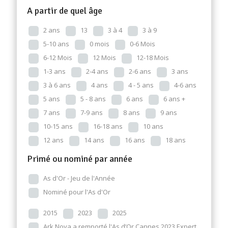
A partir de quel âge
2 ans
13
3 à 4
3 à 9
5-10 ans
0 mois
0-6 Mois
6-12 Mois
12 Mois
12-18 Mois
1-3 ans
2-4 ans
2-6 ans
3 ans
3 à 6 ans
4 ans
4 - 5 ans
4-6 ans
5 ans
5 - 8 ans
6 ans
6 ans +
7 ans
7-9 ans
8 ans
9 ans
10-15 ans
16-18 ans
10 ans
12 ans
14 ans
16 ans
18 ans
Primé ou nominé par année
As d'Or - Jeu de l'Année
Nominé pour l'As d'Or
2015
2023
2025
Ark Nova a remporté l'As d’Or Cannes 2023 Expert