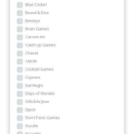
Blue Cocker
Board & Dice
Bombyx
Brain Games
Carrom Art
Catch Up Games
Chavet
CMON
Cocktail Games
Cojones
Dal Negro
Days of Wonder
Débâcle Jeux
Djeco
Don't Panic Games
Ducale
Dujardin