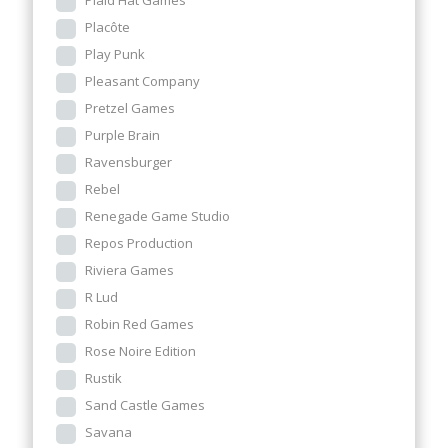
Plaid Hat Games
Placôte
Play Punk
Pleasant Company
Pretzel Games
Purple Brain
Ravensburger
Rebel
Renegade Game Studio
Repos Production
Riviera Games
R Lud
Robin Red Games
Rose Noire Edition
Rustik
Sand Castle Games
Savana