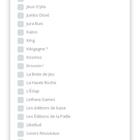
Jeux O'pla
Jumbo Diset
Jura Buis
Kaloo
King
Kikigagne ?
Kosmos
Krooom !
La Boite de Jeu
La Haute Roche
L'Éclap
Letheia Games
Les éditions de base
Les Éditions de la Paille
Libellud
Loisirs Nouveaux