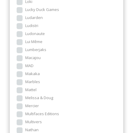
Loki
Lucky Duck Games
Ludarden
Ludistri
Ludonaute
Lui Même
Lumberjaks
Macajou
MAD
Makaka
Marbles
Mattel
Melissa & Doug
Mercier
Multifaces Editions
Multivers
Nathan