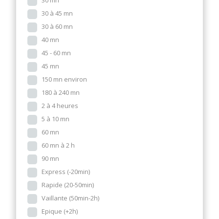
30 mn
30 à 45 mn
30 à 60 mn
40 mn
45 - 60 mn
45 mn
150 mn environ
180 à 240 mn
2 à 4 heures
5 à 10 mn
60 mn
60 mn à 2 h
90 mn
Express (-20min)
Rapide (20-50min)
Vaillante (50min-2h)
Epique (+2h)