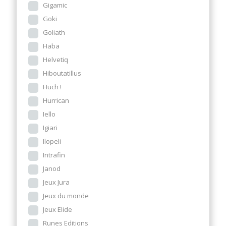
Gigamic
Goki
Goliath
Haba
Helvetiq
Hiboutatillus
Huch !
Hurrican
Iello
Igiari
Ilopeli
Intrafin
Janod
Jeux Jura
Jeux du monde
Jeux Elide
Runes Editions