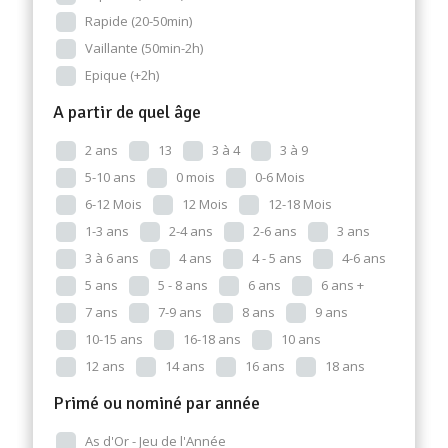
Rapide (20-50min)
Vaillante (50min-2h)
Epique (+2h)
A partir de quel âge
2 ans
13
3 à 4
3 à 9
5-10 ans
0 mois
0-6 Mois
6-12 Mois
12 Mois
12-18 Mois
1-3 ans
2-4 ans
2-6 ans
3 ans
3 à 6 ans
4 ans
4 - 5 ans
4-6 ans
5 ans
5 - 8 ans
6 ans
6 ans +
7 ans
7-9 ans
8 ans
9 ans
10-15 ans
16-18 ans
10 ans
12 ans
14 ans
16 ans
18 ans
Primé ou nominé par année
As d'Or - Jeu de l'Année