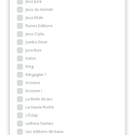
Jeux Jura
Jeux du monde
Jeux Elide
Runes Editions
Jeux O'pla
Jumbo Diset
Jura Buis
Kaloo
King
Kikigagne ?
Kosmos
Krooom !
La Boite de Jeu
La Haute Roche
L'Éclap
Letheia Games
Les éditions de base