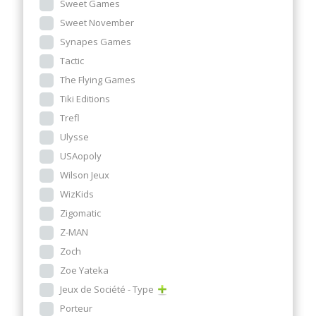
Sweet Games
Sweet November
Synapes Games
Tactic
The Flying Games
Tiki Editions
Trefl
Ulysse
USAopoly
Wilson Jeux
WizKids
Zigomatic
Z-MAN
Zoch
Zoe Yateka
Jeux de Société - Type
Porteur