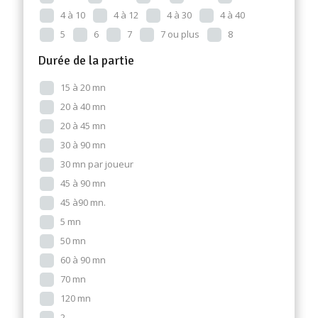
4 à 10
4 à 12
4 à 30
4 à 40
5
6
7
7 ou plus
8
Durée de la partie
15 à 20 mn
20 à 40 mn
20 à 45 mn
30 à 90 mn
30 mn par joueur
45 à 90 mn
45 à90 mn.
5 mn
50 mn
60 à 90 mn
70 mn
120 mn
2