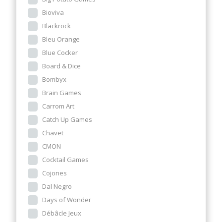
Bioviva
Blackrock
Bleu Orange
Blue Cocker
Board & Dice
Bombyx
Brain Games
Carrom Art
Catch Up Games
Chavet
CMON
Cocktail Games
Cojones
Dal Negro
Days of Wonder
Débâcle Jeux