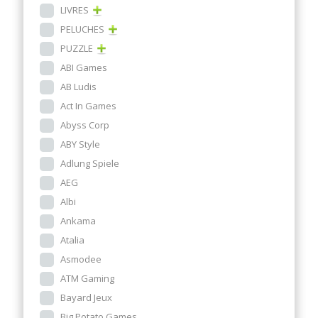
LIVRES
PELUCHES
PUZZLE
ABI Games
AB Ludis
Act In Games
Abyss Corp
ABY Style
Adlung Spiele
AEG
Albi
Ankama
Atalia
Asmodee
ATM Gaming
Bayard Jeux
Big Potato Games