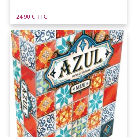
24,90
€
TTC