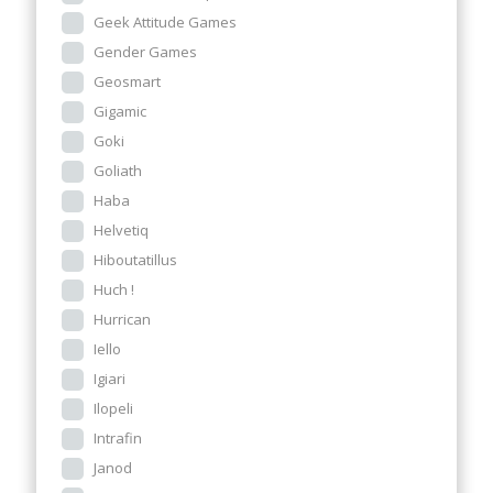
Geek Attitude Games
Gender Games
Geosmart
Gigamic
Goki
Goliath
Haba
Helvetiq
Hiboutatillus
Huch !
Hurrican
Iello
Igiari
Ilopeli
Intrafin
Janod