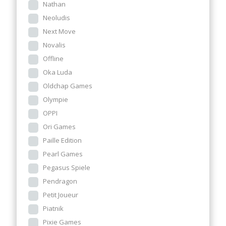
Nathan
Neoludis
Next Move
Novalis
Offline
Oka Luda
Oldchap Games
Olympie
OPPI
Ori Games
Paille Edition
Pearl Games
Pegasus Spiele
Pendragon
Petit Joueur
Piatnik
Pixie Games