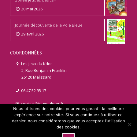
Soirée Jeux au Basics4
20 mai 2026
Journée découverte de la Voie Bleue
29 avril 2026
COORDONNÉES
Les jeux du Kdor
5, Rue Benjamin Franklin
26120 Malissard
06 47 52 95 17
contact@jeuxdukdor.fr
Nous utilisons des cookies pour vous garantir la meilleure
expérience sur notre site. Si vous continuez à utiliser ce
dernier, nous considérerons que vous acceptez l'utilisation
des cookies.
© 2021 jeuxdukdor.fr | Réalisé par
Licom Développement
. Tous