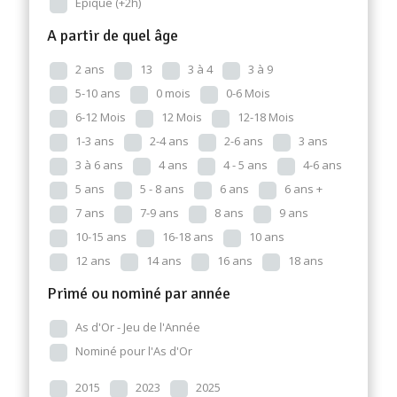
Epique (+2h)
A partir de quel âge
2 ans
13
3 à 4
3 à 9
5-10 ans
0 mois
0-6 Mois
6-12 Mois
12 Mois
12-18 Mois
1-3 ans
2-4 ans
2-6 ans
3 ans
3 à 6 ans
4 ans
4 - 5 ans
4-6 ans
5 ans
5 - 8 ans
6 ans
6 ans +
7 ans
7-9 ans
8 ans
9 ans
10-15 ans
16-18 ans
10 ans
12 ans
14 ans
16 ans
18 ans
Primé ou nominé par année
As d'Or - Jeu de l'Année
Nominé pour l'As d'Or
2015
2023
2025