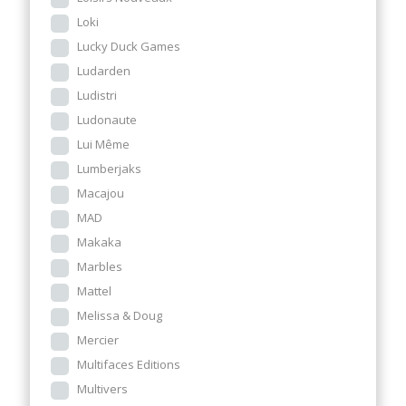
Loki
Lucky Duck Games
Ludarden
Ludistri
Ludonaute
Lui Même
Lumberjaks
Macajou
MAD
Makaka
Marbles
Mattel
Melissa & Doug
Mercier
Multifaces Editions
Multivers