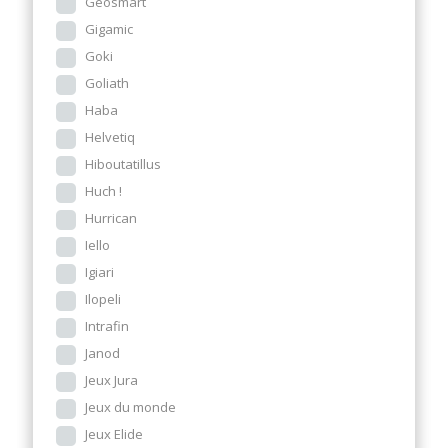
Geosmart
Gigamic
Goki
Goliath
Haba
Helvetiq
Hiboutatillus
Huch !
Hurrican
Iello
Igiari
Ilopeli
Intrafin
Janod
Jeux Jura
Jeux du monde
Jeux Elide