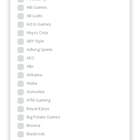
ABI Games
AB Ludis
Act In Games
Abyss Corp
ABY Style
Adlung Spiele
AEG
Albi
Ankama
Atalia
Asmodee
ATM Gaming
Bayard Jeux
Big Potato Games
Bioviva
Blackrock