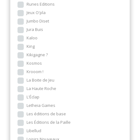
Runes Editions
Jeux O'pla
Jumbo Diset
Jura Buis
Kaloo
King
Kikigagne ?
Kosmos
Krooom !
La Boite de Jeu
La Haute Roche
L'Éclap
Letheia Games
Les éditions de base
Les Éditions de la Paille
Libellud
Loisirs Nouveaux