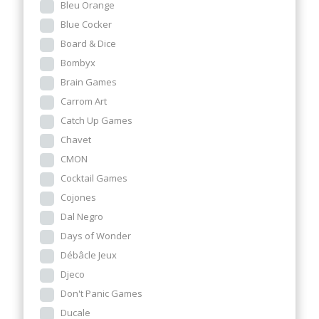
Bleu Orange
Blue Cocker
Board & Dice
Bombyx
Brain Games
Carrom Art
Catch Up Games
Chavet
CMON
Cocktail Games
Cojones
Dal Negro
Days of Wonder
Débâcle Jeux
Djeco
Don't Panic Games
Ducale