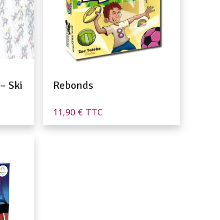
– Ski
Rebonds
11,90
€
TTC
.