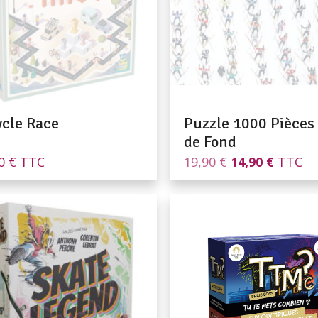
ycle Race
Puzzle 1000 Pièces 
de Fond
Le
Le
00
€
TTC
19,90
€
14,90
€
TTC
prix
prix
initial
actuel
était :
est :
19,90 €.
14,90 €