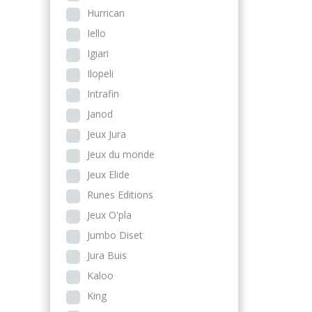
Hurrican
Iello
Igiari
Ilopeli
Intrafin
Janod
Jeux Jura
Jeux du monde
Jeux Elide
Runes Editions
Jeux O'pla
Jumbo Diset
Jura Buis
Kaloo
King