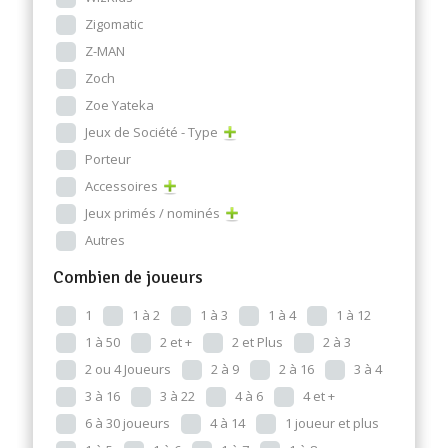
Zigomatic
Z-MAN
Zoch
Zoe Yateka
Jeux de Société - Type
Porteur
Accessoires
Jeux primés / nominés
Autres
Combien de joueurs
1
1 à 2
1 à 3
1 à 4
1 à 12
1 à 50
2 et +
2 et Plus
2 à 3
2 ou 4 Joueurs
2 à 9
2 à 16
3 à 4
3 à 16
3 à 22
4 à 6
4 et +
6 à 30 joueurs
4 à 14
1 joueur et plus