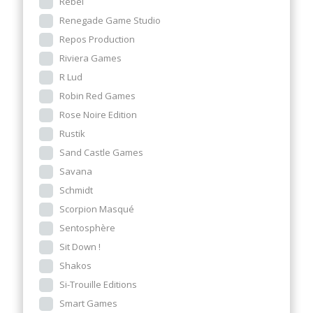
Rebel
Renegade Game Studio
Repos Production
Riviera Games
R Lud
Robin Red Games
Rose Noire Edition
Rustik
Sand Castle Games
Savana
Schmidt
Scorpion Masqué
Sentosphère
Sit Down !
Shakos
Si-Trouille Editions
Smart Games