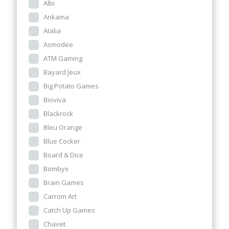
Albi
Ankama
Atalia
Asmodee
ATM Gaming
Bayard Jeux
Big Potato Games
Bioviva
Blackrock
Bleu Orange
Blue Cocker
Board & Dice
Bombyx
Brain Games
Carrom Art
Catch Up Games
Chavet