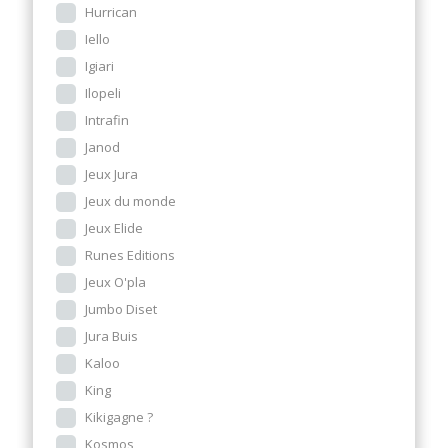
Hurrican
Iello
Igiari
Ilopeli
Intrafin
Janod
Jeux Jura
Jeux du monde
Jeux Elide
Runes Editions
Jeux O'pla
Jumbo Diset
Jura Buis
Kaloo
King
Kikigagne ?
Kosmos