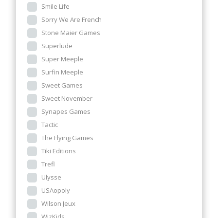
Smile Life
Sorry We Are French
Stone Maier Games
Superlude
Super Meeple
Surfin Meeple
Sweet Games
Sweet November
Synapes Games
Tactic
The Flying Games
Tiki Editions
Trefl
Ulysse
USAopoly
Wilson Jeux
WizKids