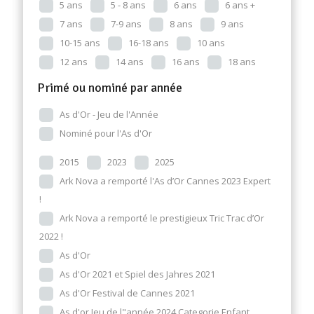
5 ans
5 - 8 ans
6 ans
6 ans +
7 ans
7-9 ans
8 ans
9 ans
10-15 ans
16-18 ans
10 ans
12 ans
14 ans
16 ans
18 ans
Primé ou nominé par année
As d'Or - Jeu de l'Année
Nominé pour l'As d'Or
2015
2023
2025
Ark Nova a remporté l'As d’Or Cannes 2023 Expert
!
Ark Nova a remporté le prestigieux Tric Trac d’Or
2022 !
As d'Or
As d'Or 2021 et Spiel des Jahres 2021
As d'Or Festival de Cannes 2021
As d'or Jeu de l"année 2024 Categorie Enfant