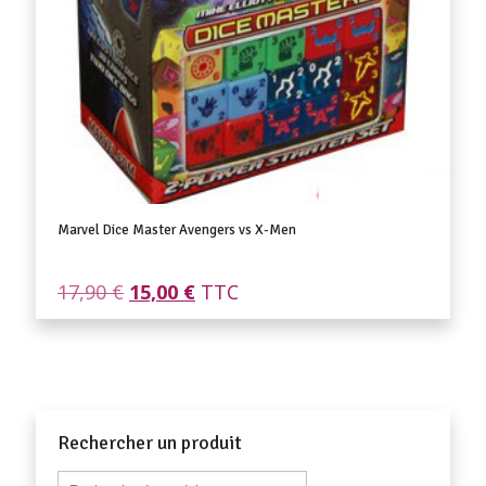
Marvel Dice Master Avengers vs X-Men
Le
Le
17,90
€
15,00
€
TTC
prix
prix
initial
actuel
était :
est :
17,90 €.
15,00 €.
Rechercher un produit