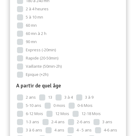
180 à 240 mn
2 à 4 heures
5 à 10 mn
60 mn
60 mn à 2 h
90 mn
Express (-20min)
Rapide (20-50min)
Vaillante (50min-2h)
Epique (+2h)
A partir de quel âge
2 ans
13
3 à 4
3 à 9
5-10 ans
0 mois
0-6 Mois
6-12 Mois
12 Mois
12-18 Mois
1-3 ans
2-4 ans
2-6 ans
3 ans
3 à 6 ans
4 ans
4 - 5 ans
4-6 ans