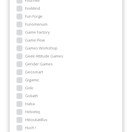
Fournier
FoxMind
Fun Forge
Funomenum
Game Factory
Game Flow
Games Workshop
Geek Attitude Games
Gender Games
Geosmart
Gigamic
Goki
Goliath
Haba
Helvetiq
Hiboutatillus
Huch !