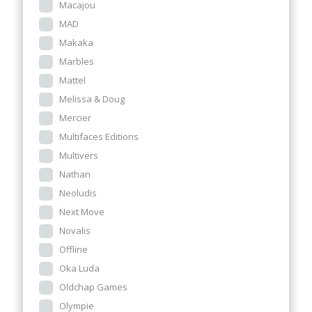
Macajou
MAD
Makaka
Marbles
Mattel
Melissa & Doug
Mercier
Multifaces Editions
Multivers
Nathan
Neoludis
Next Move
Novalis
Offline
Oka Luda
Oldchap Games
Olympie