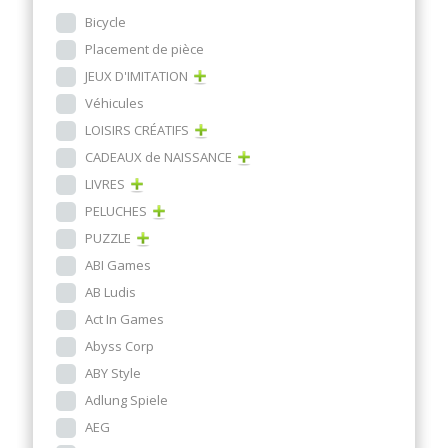
Bicycle
Placement de pièce
JEUX D'IMITATION
Véhicules
LOISIRS CRÉATIFS
CADEAUX de NAISSANCE
LIVRES
PELUCHES
PUZZLE
ABI Games
AB Ludis
Act In Games
Abyss Corp
ABY Style
Adlung Spiele
AEG