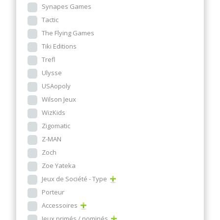
Synapes Games
Tactic
The Flying Games
Tiki Editions
Trefl
Ulysse
USAopoly
Wilson Jeux
WizKids
Zigomatic
Z-MAN
Zoch
Zoe Yateka
Jeux de Société - Type
Porteur
Accessoires
Jeux primés / nominés