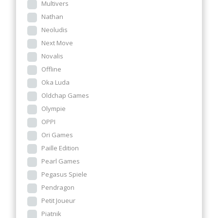
Multivers
Nathan
Neoludis
Next Move
Novalis
Offline
Oka Luda
Oldchap Games
Olympie
OPPI
Ori Games
Paille Edition
Pearl Games
Pegasus Spiele
Pendragon
Petit Joueur
Piatnik