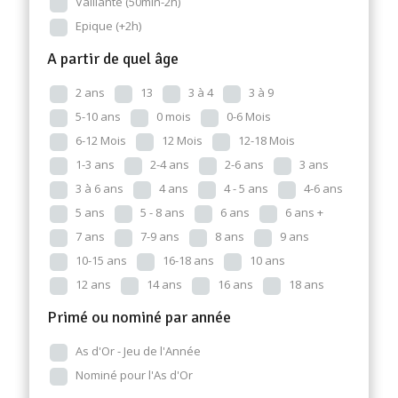
Vaillante (50min-2h)
Epique (+2h)
A partir de quel âge
2 ans
13
3 à 4
3 à 9
5-10 ans
0 mois
0-6 Mois
6-12 Mois
12 Mois
12-18 Mois
1-3 ans
2-4 ans
2-6 ans
3 ans
3 à 6 ans
4 ans
4 - 5 ans
4-6 ans
5 ans
5 - 8 ans
6 ans
6 ans +
7 ans
7-9 ans
8 ans
9 ans
10-15 ans
16-18 ans
10 ans
12 ans
14 ans
16 ans
18 ans
Primé ou nominé par année
As d'Or - Jeu de l'Année
Nominé pour l'As d'Or