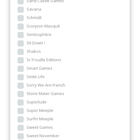
Sand Castle Games
Savana
Schmidt
Scorpion Masqué
Sentosphère
Sit Down !
Shakos
Si-Trouille Editions
Smart Games
Smile Life
Sorry We Are French
Stone Maier Games
Superlude
Super Meeple
Surfin Meeple
Sweet Games
Sweet November