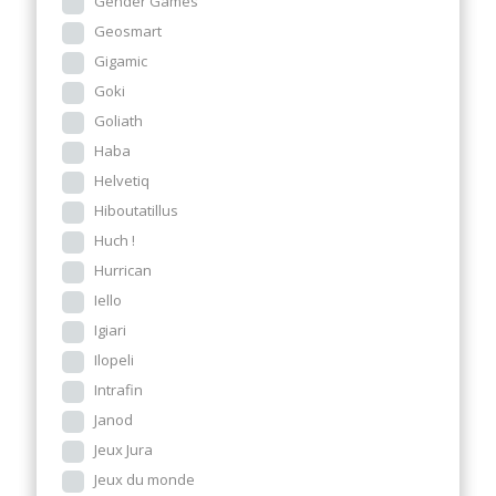
Gender Games
Geosmart
Gigamic
Goki
Goliath
Haba
Helvetiq
Hiboutatillus
Huch !
Hurrican
Iello
Igiari
Ilopeli
Intrafin
Janod
Jeux Jura
Jeux du monde