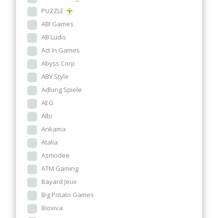
PUZZLE
ABI Games
AB Ludis
Act In Games
Abyss Corp
ABY Style
Adlung Spiele
AEG
Albi
Ankama
Atalia
Asmodee
ATM Gaming
Bayard Jeux
Big Potato Games
Bioviva