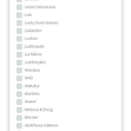
Loisirs Nouveaux
Loki
Lucky Duck Games
Ludarden
Ludistri
Ludonaute
Lui Même
Lumberjaks
Macajou
MAD
Makaka
Marbles
Mattel
Melissa & Doug
Mercier
Multifaces Editions