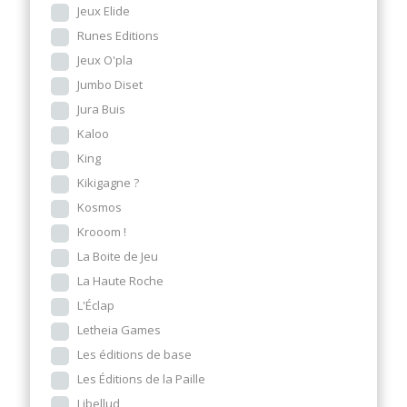
Jeux Elide
Runes Editions
Jeux O'pla
Jumbo Diset
Jura Buis
Kaloo
King
Kikigagne ?
Kosmos
Krooom !
La Boite de Jeu
La Haute Roche
L'Éclap
Letheia Games
Les éditions de base
Les Éditions de la Paille
Libellud