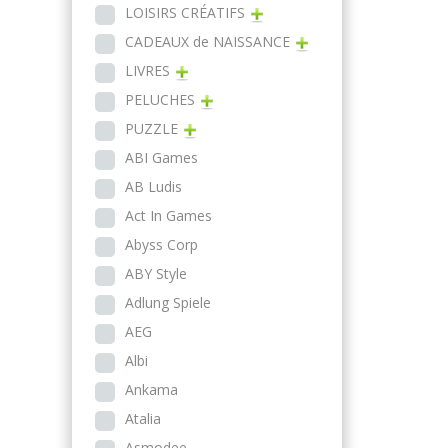
LOISIRS CRÉATIFS
CADEAUX de NAISSANCE
LIVRES
PELUCHES
PUZZLE
ABI Games
AB Ludis
Act In Games
Abyss Corp
ABY Style
Adlung Spiele
AEG
Albi
Ankama
Atalia
Asmodee