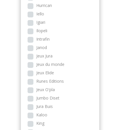
Hurrican
Iello
Igiari
Ilopeli
Intrafin
Janod
Jeux Jura
Jeux du monde
Jeux Elide
Runes Editions
Jeux O'pla
Jumbo Diset
Jura Buis
Kaloo
King