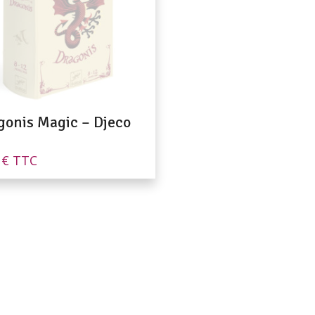
gonis Magic – Djeco
0
€
TTC