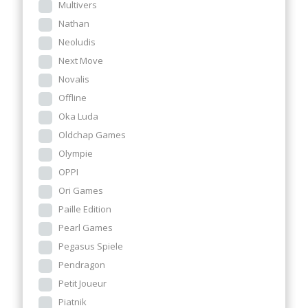
Multivers
Nathan
Neoludis
Next Move
Novalis
Offline
Oka Luda
Oldchap Games
Olympie
OPPI
Ori Games
Paille Edition
Pearl Games
Pegasus Spiele
Pendragon
Petit Joueur
Piatnik