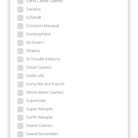
Sand Castle Games
Savana
Schmidt
Scorpion Masqué
Sentosphère
Sit Down !
Shakos
Si-Trouille Editions
Smart Games
Smile Life
Sorry We Are French
Stone Maier Games
Superlude
Super Meeple
Surfin Meeple
Sweet Games
Sweet November