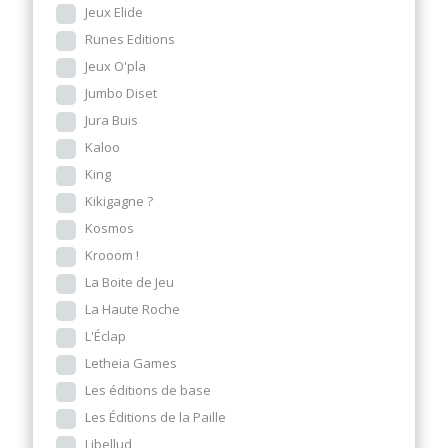
Jeux Elide
Runes Editions
Jeux O'pla
Jumbo Diset
Jura Buis
Kaloo
King
Kikigagne ?
Kosmos
Krooom !
La Boite de Jeu
La Haute Roche
L'Éclap
Letheia Games
Les éditions de base
Les Éditions de la Paille
Libellud