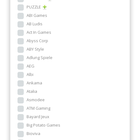
PUZZLE
ABI Games
AB Ludis
Act In Games
Abyss Corp
ABY Style
Adlung Spiele
AEG
Albi
Ankama
Atalia
Asmodee
ATM Gaming
Bayard Jeux
Big Potato Games
Bioviva