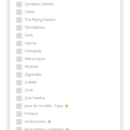
Synapes Games
Tactic
The Flying Games
Tiki Editions
Trefl
Ulysse
USAopoly
Wilson Jeux
WizKids
Zigomatic
Z-MAN
Zoch
Zoe Yateka
Jeux de Société - Type
Porteur
Accessoires
Jeux primés / nominés