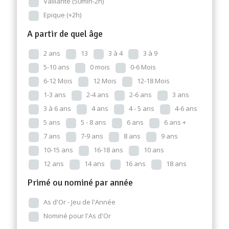
Vaillante (50min-2h)
Epique (+2h)
A partir de quel âge
2 ans
13
3 à 4
3 à 9
5-10 ans
0 mois
0-6 Mois
6-12 Mois
12 Mois
12-18 Mois
1-3 ans
2-4 ans
2-6 ans
3 ans
3 à 6 ans
4 ans
4 - 5 ans
4-6 ans
5 ans
5 - 8 ans
6 ans
6 ans +
7 ans
7-9 ans
8 ans
9 ans
10-15 ans
16-18 ans
10 ans
12 ans
14 ans
16 ans
18 ans
Primé ou nominé par année
As d'Or - Jeu de l'Année
Nominé pour l'As d'Or