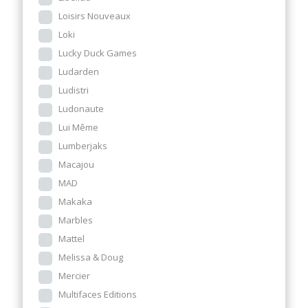
Loisirs Nouveaux
Loki
Lucky Duck Games
Ludarden
Ludistri
Ludonaute
Lui Même
Lumberjaks
Macajou
MAD
Makaka
Marbles
Mattel
Melissa & Doug
Mercier
Multifaces Editions