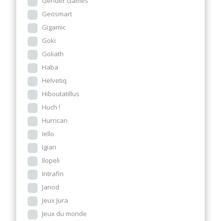
Gender Games
Geosmart
Gigamic
Goki
Goliath
Haba
Helvetiq
Hiboutatillus
Huch !
Hurrican
Iello
Igiari
Ilopeli
Intrafin
Janod
Jeux Jura
Jeux du monde