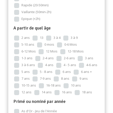
Rapide (20-50min)
Vaillante (50min-2h)
Epique (+2h)
A partir de quel âge
2 ans
13
3 à 4
3 à 9
5-10 ans
0 mois
0-6 Mois
6-12 Mois
12 Mois
12-18 Mois
1-3 ans
2-4 ans
2-6 ans
3 ans
3 à 6 ans
4 ans
4 - 5 ans
4-6 ans
5 ans
5 - 8 ans
6 ans
6 ans +
7 ans
7-9 ans
8 ans
9 ans
10-15 ans
16-18 ans
10 ans
12 ans
14 ans
16 ans
18 ans
Primé ou nominé par année
As d'Or - Jeu de l'Année