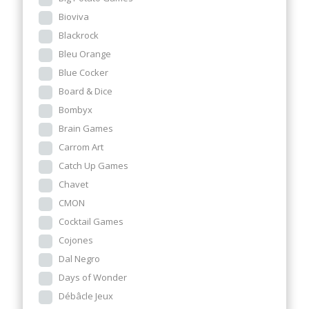
Bioviva
Blackrock
Bleu Orange
Blue Cocker
Board & Dice
Bombyx
Brain Games
Carrom Art
Catch Up Games
Chavet
CMON
Cocktail Games
Cojones
Dal Negro
Days of Wonder
Débâcle Jeux