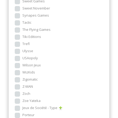
Sweet Games
Sweet November
Synapes Games
Tactic
The Flying Games
Tiki Editions
Trefl
Ulysse
USAopoly
Wilson Jeux
WizKids
Zigomatic
Z-MAN
Zoch
Zoe Yateka
Jeux de Société - Type
Porteur