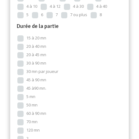
4 à 10
4 à 12
4 à 30
4 à 40
5
6
7
7 ou plus
8
Durée de la partie
15 à 20 mn
20 à 40 mn
20 à 45 mn
30 à 90 mn
30 mn par joueur
45 à 90 mn
45 à90 mn.
5 mn
50 mn
60 à 90 mn
70 mn
120 mn
2