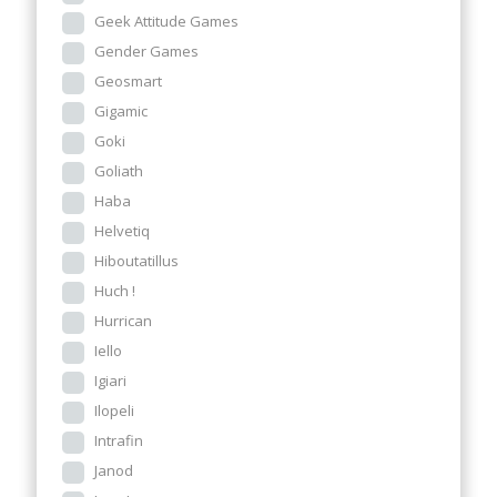
Geek Attitude Games
Gender Games
Geosmart
Gigamic
Goki
Goliath
Haba
Helvetiq
Hiboutatillus
Huch !
Hurrican
Iello
Igiari
Ilopeli
Intrafin
Janod