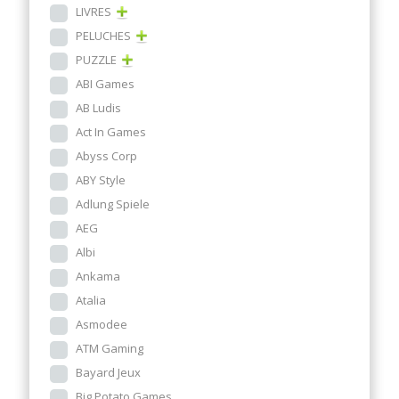
LIVRES
PELUCHES
PUZZLE
ABI Games
AB Ludis
Act In Games
Abyss Corp
ABY Style
Adlung Spiele
AEG
Albi
Ankama
Atalia
Asmodee
ATM Gaming
Bayard Jeux
Big Potato Games