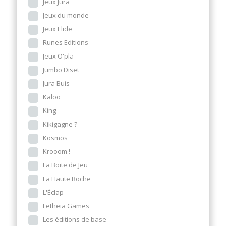
Jeux Jura
Jeux du monde
Jeux Elide
Runes Editions
Jeux O'pla
Jumbo Diset
Jura Buis
Kaloo
King
Kikigagne ?
Kosmos
Krooom !
La Boite de Jeu
La Haute Roche
L'Éclap
Letheia Games
Les éditions de base