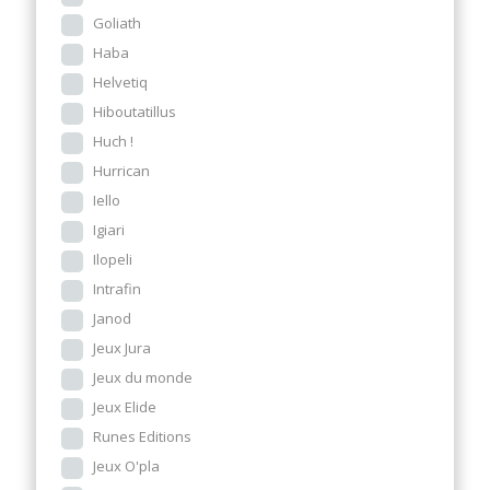
Goliath
Haba
Helvetiq
Hiboutatillus
Huch !
Hurrican
Iello
Igiari
Ilopeli
Intrafin
Janod
Jeux Jura
Jeux du monde
Jeux Elide
Runes Editions
Jeux O'pla