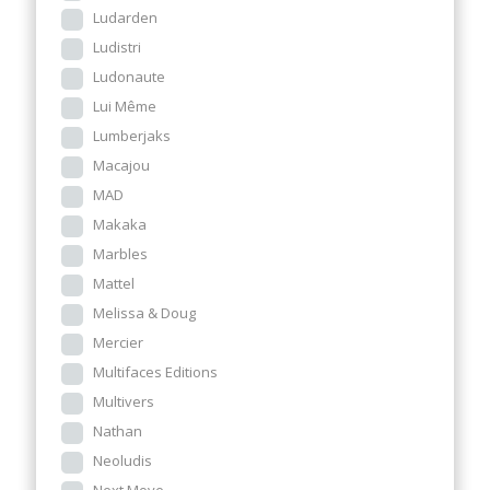
Ludarden
Ludistri
Ludonaute
Lui Même
Lumberjaks
Macajou
MAD
Makaka
Marbles
Mattel
Melissa & Doug
Mercier
Multifaces Editions
Multivers
Nathan
Neoludis