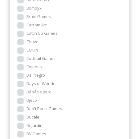
Bombyx
Brain Games
Carrom Art
Catch Up Games
Chavet
CMON
Cocktail Games
Cojones
Dal Negro
Days of Wonder
Débâcle Jeux
Djeco
Don't Panic Games
Ducale
Dujardin
DV Games