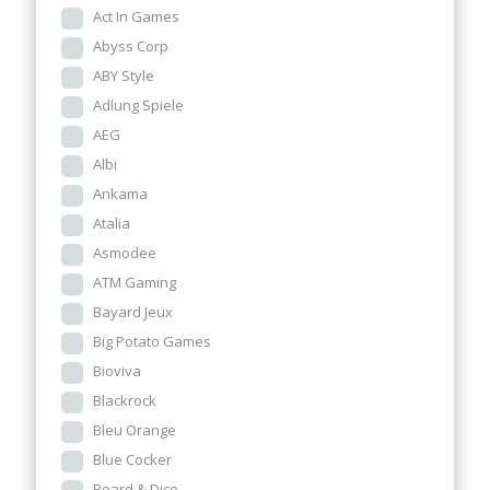
Act In Games
Abyss Corp
ABY Style
Adlung Spiele
AEG
Albi
Ankama
Atalia
Asmodee
ATM Gaming
Bayard Jeux
Big Potato Games
Bioviva
Blackrock
Bleu Orange
Blue Cocker
Board & Dice