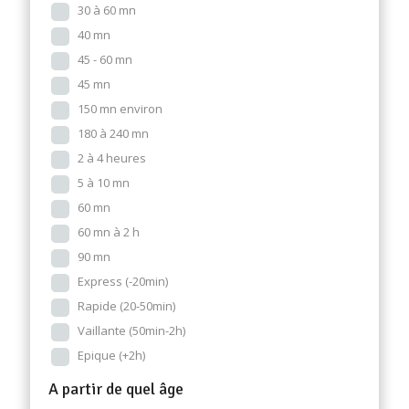
30 à 60 mn
40 mn
45 - 60 mn
45 mn
150 mn environ
180 à 240 mn
2 à 4 heures
5 à 10 mn
60 mn
60 mn à 2 h
90 mn
Express (-20min)
Rapide (20-50min)
Vaillante (50min-2h)
Epique (+2h)
A partir de quel âge