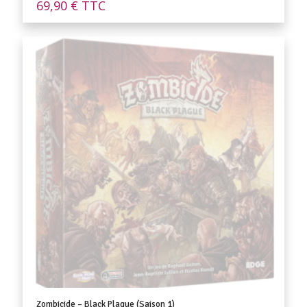
69,90
€
TTC
Zombicide – Black Plague (Saison 1)