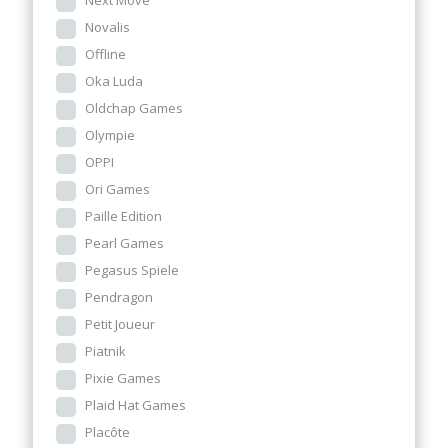
Next Move
Novalis
Offline
Oka Luda
Oldchap Games
Olympie
OPPI
Ori Games
Paille Edition
Pearl Games
Pegasus Spiele
Pendragon
Petit Joueur
Piatnik
Pixie Games
Plaid Hat Games
Placôte