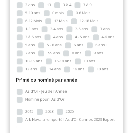
2 ans
13
3 à 4
3 à 9
5-10 ans
0 mois
0-6 Mois
6-12 Mois
12 Mois
12-18 Mois
1-3 ans
2-4 ans
2-6 ans
3 ans
3 à 6 ans
4 ans
4 - 5 ans
4-6 ans
5 ans
5 - 8 ans
6 ans
6 ans +
7 ans
7-9 ans
8 ans
9 ans
10-15 ans
16-18 ans
10 ans
12 ans
14 ans
16 ans
18 ans
Primé ou nominé par année
As d'Or - Jeu de l'Année
Nominé pour l'As d'Or
2015
2023
2025
Ark Nova a remporté l'As d’Or Cannes 2023 Expert
!