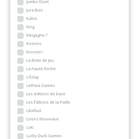
Jumbo Diset
Jura Buis
Kaloo
King
Kikigagne ?
Kosmos
Krooom !
La Boite de Jeu
La Haute Roche
L'Éclap
Letheia Games
Les éditions de base
Les Éditions de la Paille
Libellud
Loisirs Nouveaux
Loki
Lucky Duck Games