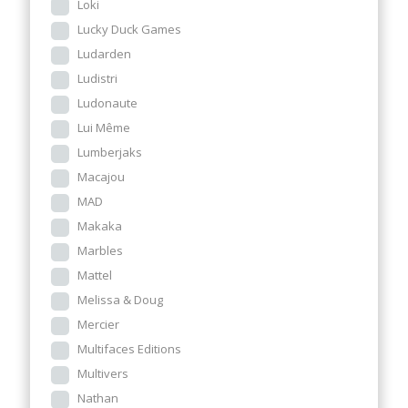
Loki
Lucky Duck Games
Ludarden
Ludistri
Ludonaute
Lui Même
Lumberjaks
Macajou
MAD
Makaka
Marbles
Mattel
Melissa & Doug
Mercier
Multifaces Editions
Multivers
Nathan