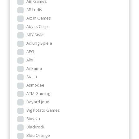
ABI Games
AB Ludis
Act In Games
Abyss Corp
ABY Style
Adlung Spiele
AEG
Albi
Ankama
Atalia
Asmodee
ATM Gaming
Bayard Jeux
Big Potato Games
Bioviva
Blackrock
Bleu Orange