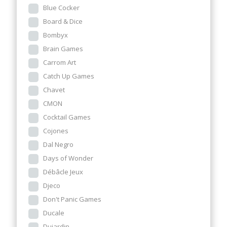
Blue Cocker
Board & Dice
Bombyx
Brain Games
Carrom Art
Catch Up Games
Chavet
CMON
Cocktail Games
Cojones
Dal Negro
Days of Wonder
Débâcle Jeux
Djeco
Don't Panic Games
Ducale
Dujardin