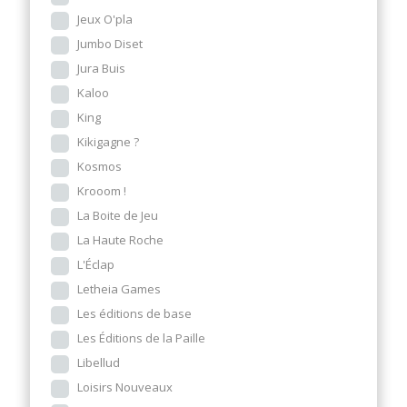
Jeux O'pla
Jumbo Diset
Jura Buis
Kaloo
King
Kikigagne ?
Kosmos
Krooom !
La Boite de Jeu
La Haute Roche
L'Éclap
Letheia Games
Les éditions de base
Les Éditions de la Paille
Libellud
Loisirs Nouveaux