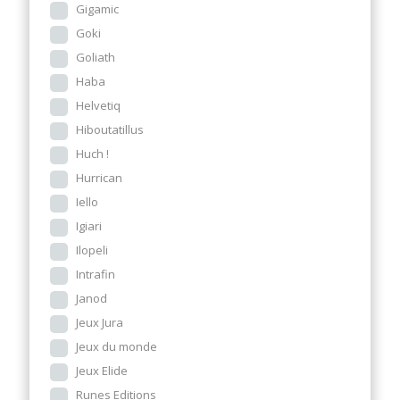
Gigamic
Goki
Goliath
Haba
Helvetiq
Hiboutatillus
Huch !
Hurrican
Iello
Igiari
Ilopeli
Intrafin
Janod
Jeux Jura
Jeux du monde
Jeux Elide
Runes Editions