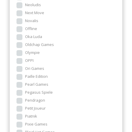
Neoludis
Next Move
Novalis
Offline
Oka Luda
Oldchap Games
Olympie
OPPI
Ori Games
Paille Edition
Pearl Games
Pegasus Spiele
Pendragon
Petit Joueur
Piatnik
Pixie Games