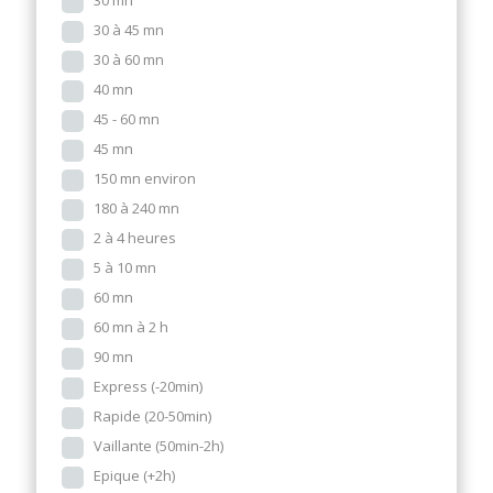
30 mn
30 à 45 mn
30 à 60 mn
40 mn
45 - 60 mn
45 mn
150 mn environ
180 à 240 mn
2 à 4 heures
5 à 10 mn
60 mn
60 mn à 2 h
90 mn
Express (-20min)
Rapide (20-50min)
Vaillante (50min-2h)
Epique (+2h)