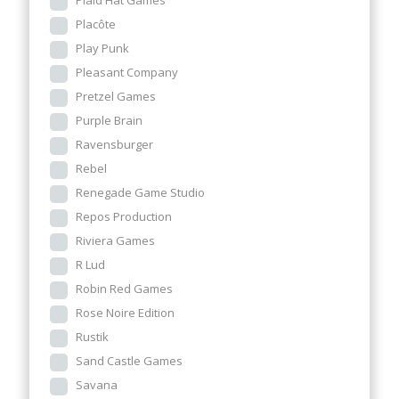
Plaid Hat Games
Placôte
Play Punk
Pleasant Company
Pretzel Games
Purple Brain
Ravensburger
Rebel
Renegade Game Studio
Repos Production
Riviera Games
R Lud
Robin Red Games
Rose Noire Edition
Rustik
Sand Castle Games
Savana