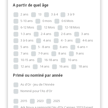
A partir de quel âge
2 ans
13
3 à 4
3 à 9
5-10 ans
0 mois
0-6 Mois
6-12 Mois
12 Mois
12-18 Mois
1-3 ans
2-4 ans
2-6 ans
3 ans
3 à 6 ans
4 ans
4 - 5 ans
4-6 ans
5 ans
5 - 8 ans
6 ans
6 ans +
7 ans
7-9 ans
8 ans
9 ans
10-15 ans
16-18 ans
10 ans
12 ans
14 ans
16 ans
18 ans
Primé ou nominé par année
As d'Or - Jeu de l'Année
Nominé pour l'As d'Or
2015
2023
2025
Ark Nova a remporté l'As d’Or Cannes 2023 Expert