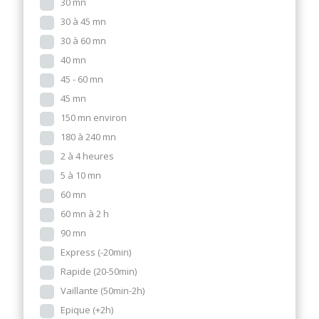
30 mn
30 à 45 mn
30 à 60 mn
40 mn
45 - 60 mn
45 mn
150 mn environ
180 à 240 mn
2 à 4 heures
5 à 10 mn
60 mn
60 mn à 2 h
90 mn
Express (-20min)
Rapide (20-50min)
Vaillante (50min-2h)
Epique (+2h)