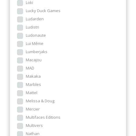
Loki
Lucky Duck Games
Ludarden
Ludistri
Ludonaute
Lui Même
Lumberjaks
Macajou
MAD
Makaka
Marbles
Mattel
Melissa & Doug
Mercier
Multifaces Editions
Multivers
Nathan