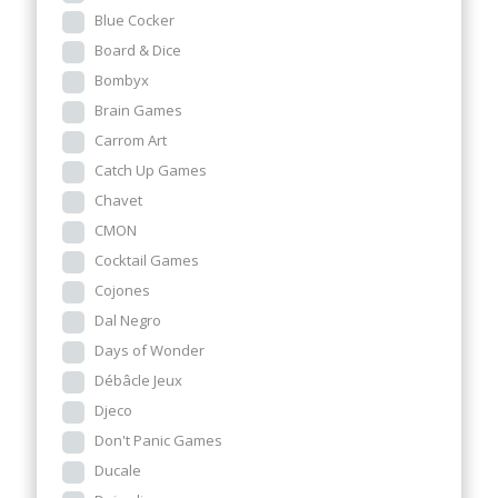
Blue Cocker
Board & Dice
Bombyx
Brain Games
Carrom Art
Catch Up Games
Chavet
CMON
Cocktail Games
Cojones
Dal Negro
Days of Wonder
Débâcle Jeux
Djeco
Don't Panic Games
Ducale