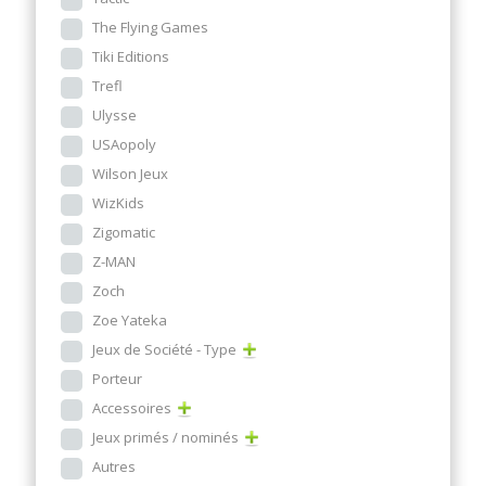
The Flying Games
Tiki Editions
Trefl
Ulysse
USAopoly
Wilson Jeux
WizKids
Zigomatic
Z-MAN
Zoch
Zoe Yateka
Jeux de Société - Type
Porteur
Accessoires
Jeux primés / nominés
Autres