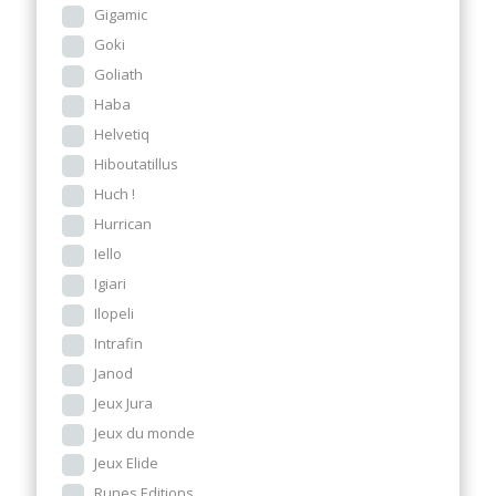
Gigamic
Goki
Goliath
Haba
Helvetiq
Hiboutatillus
Huch !
Hurrican
Iello
Igiari
Ilopeli
Intrafin
Janod
Jeux Jura
Jeux du monde
Jeux Elide
Runes Editions