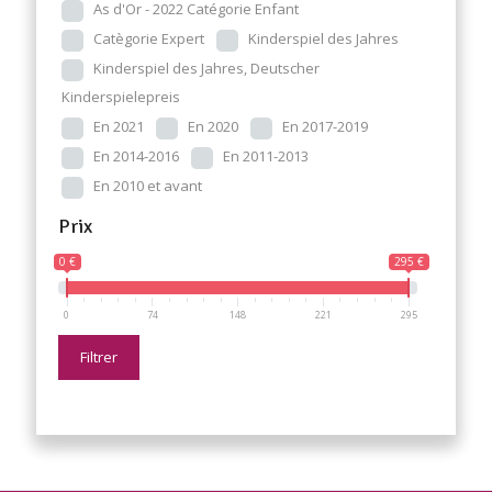
As d'Or - 2022 Catégorie Enfant
Catègorie Expert
Kinderspiel des Jahres
Kinderspiel des Jahres, Deutscher
Kinderspielepreis
En 2021
En 2020
En 2017-2019
En 2014-2016
En 2011-2013
En 2010 et avant
Prix
0 €
295 €
0
74
148
221
295
Filtrer