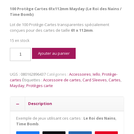
100 Protège Cartes 61x112mm Mayday (Le Roi des Nains /
Time Bomb)
Lot de 100 Protège-Cartes transparentes spécialement
conçues pour des cartes de taille
61 x 112mm
.
15 en stock
quantité
Ajouter au panier
de
100
Protège
Cartes
UGS :
080162896437
Catégories :
Accessoires
,
Iello
,
Protège-
61
cartes
Étiquettes :
Accessoire de cartes
,
Card Sleeves
,
Cartes
,
x
Mayday
,
Protèges carte
112
mm
MAYDAY
Description
Exemple de jeux utilisant ces cartes :
Le Roi des Nains
,
Time Bomb
.