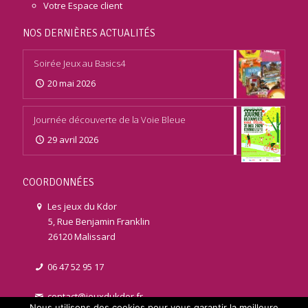
Votre Espace client
NOS DERNIÈRES ACTUALITÉS
Soirée Jeux au Basics4
20 mai 2026
Journée découverte de la Voie Bleue
29 avril 2026
COORDONNÉES
Les jeux du Kdor
5, Rue Benjamin Franklin
26120 Malissard
06 47 52 95 17
contact@jeuxdukdor.fr
Nous utilisons des cookies pour vous garantir la meilleure