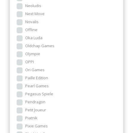
Neoludis
Next Move
Novalis
Offline
Oka Luda
Oldchap Games
Olympie
OPPI
Ori Games
Paille Edition
Pearl Games
Pegasus Spiele
Pendragon
Petit Joueur
Piatnik
Pixie Games