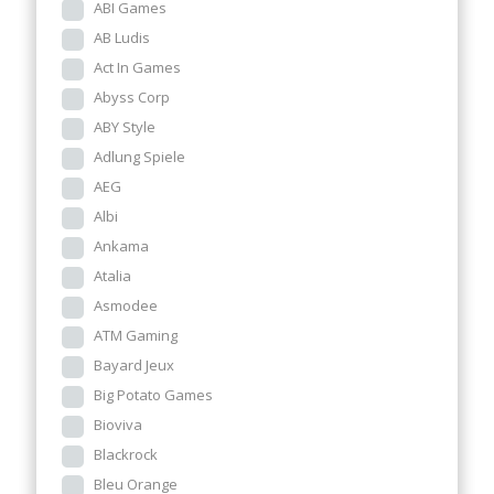
ABI Games
AB Ludis
Act In Games
Abyss Corp
ABY Style
Adlung Spiele
AEG
Albi
Ankama
Atalia
Asmodee
ATM Gaming
Bayard Jeux
Big Potato Games
Bioviva
Blackrock
Bleu Orange