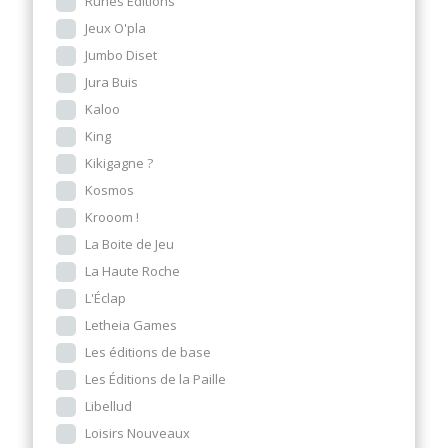
Runes Editions
Jeux O'pla
Jumbo Diset
Jura Buis
Kaloo
King
Kikigagne ?
Kosmos
Krooom !
La Boite de Jeu
La Haute Roche
L'Éclap
Letheia Games
Les éditions de base
Les Éditions de la Paille
Libellud
Loisirs Nouveaux