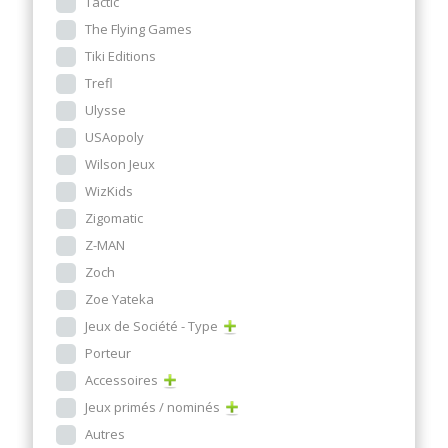
Tactic
The Flying Games
Tiki Editions
Trefl
Ulysse
USAopoly
Wilson Jeux
WizKids
Zigomatic
Z-MAN
Zoch
Zoe Yateka
Jeux de Société - Type
Porteur
Accessoires
Jeux primés / nominés
Autres