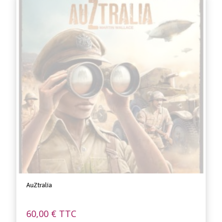
AuZtralia
60,00
€
TTC