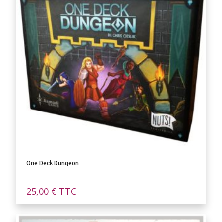
One Deck Dungeon
25,00
€
TTC