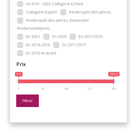
As d'Or - 2022 Catégorie Enfant
Catègorie Expert
Kinderspiel des Jahres
Kinderspiel des Jahres, Deutscher
Kinderspielepreis
En 2021
En 2020
En 2017-2019
En 2014-2016
En 2011-2013
En 2010 et avant
Prix
0 €
295 €
0
74
148
221
295
Filtrer