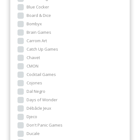
Blue Cocker
Board & Dice
Bombyx
Brain Games
Carrom Art
Catch Up Games
Chavet
CMON
Cocktail Games
Cojones
Dal Negro
Days of Wonder
Débâcle Jeux
Djeco
Don't Panic Games
Ducale