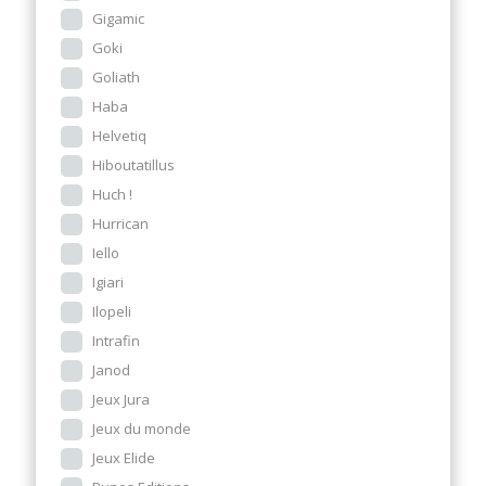
Gigamic
Goki
Goliath
Haba
Helvetiq
Hiboutatillus
Huch !
Hurrican
Iello
Igiari
Ilopeli
Intrafin
Janod
Jeux Jura
Jeux du monde
Jeux Elide