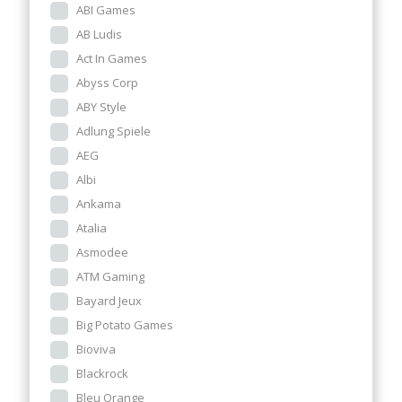
ABI Games
AB Ludis
Act In Games
Abyss Corp
ABY Style
Adlung Spiele
AEG
Albi
Ankama
Atalia
Asmodee
ATM Gaming
Bayard Jeux
Big Potato Games
Bioviva
Blackrock
Bleu Orange