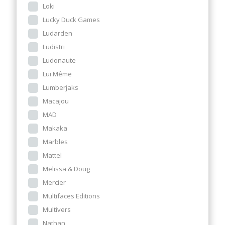
Loki
Lucky Duck Games
Ludarden
Ludistri
Ludonaute
Lui Même
Lumberjaks
Macajou
MAD
Makaka
Marbles
Mattel
Melissa & Doug
Mercier
Multifaces Editions
Multivers
Nathan