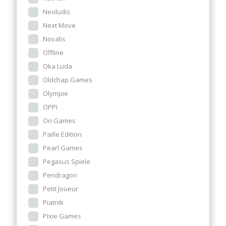
Neoludis
Next Move
Novalis
Offline
Oka Luda
Oldchap Games
Olympie
OPPI
Ori Games
Paille Edition
Pearl Games
Pegasus Spiele
Pendragon
Petit Joueur
Piatnik
Pixie Games