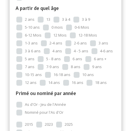
A partir de quel âge
2 ans
13
3 à 4
3 à 9
5-10 ans
0 mois
0-6 Mois
6-12 Mois
12 Mois
12-18 Mois
1-3 ans
2-4 ans
2-6 ans
3 ans
3 à 6 ans
4 ans
4 - 5 ans
4-6 ans
5 ans
5 - 8 ans
6 ans
6 ans +
7 ans
7-9 ans
8 ans
9 ans
10-15 ans
16-18 ans
10 ans
12 ans
14 ans
16 ans
18 ans
Primé ou nominé par année
As d'Or - Jeu de l'Année
Nominé pour l'As d'Or
2015
2023
2025