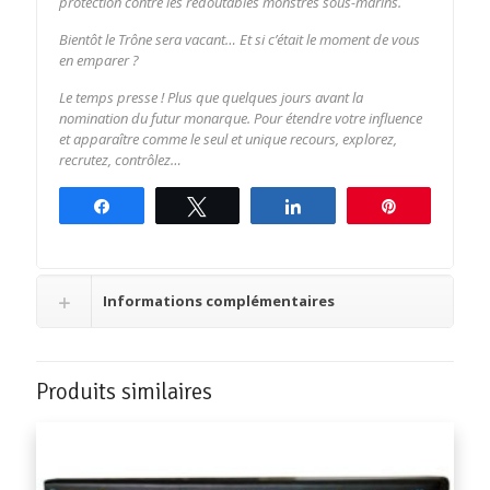
protection contre les redoutables monstres sous-marins.
Bientôt le Trône sera vacant… Et si c’était le moment de vous
en emparer ?
Le temps presse ! Plus que quelques jours avant la
nomination du futur monarque. Pour étendre votre influence
et apparaître comme le seul et unique recours, explorez,
recrutez, contrôlez…
Partagez
Tweetez
Partagez
Épingle
Informations complémentaires
Produits similaires