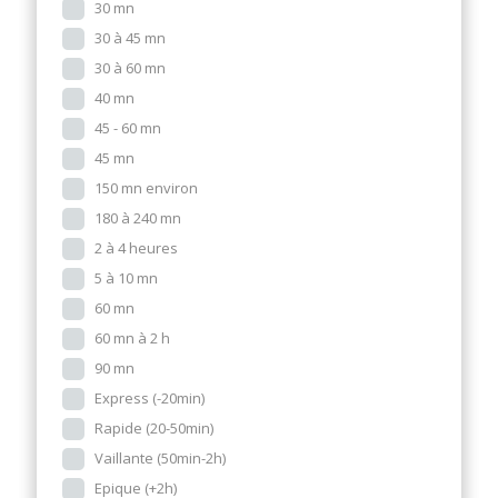
30 mn
30 à 45 mn
30 à 60 mn
40 mn
45 - 60 mn
45 mn
150 mn environ
180 à 240 mn
2 à 4 heures
5 à 10 mn
60 mn
60 mn à 2 h
90 mn
Express (-20min)
Rapide (20-50min)
Vaillante (50min-2h)
Epique (+2h)