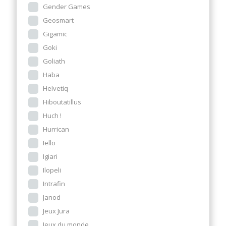
Gender Games
Geosmart
Gigamic
Goki
Goliath
Haba
Helvetiq
Hiboutatillus
Huch !
Hurrican
Iello
Igiari
Ilopeli
Intrafin
Janod
Jeux Jura
Jeux du monde