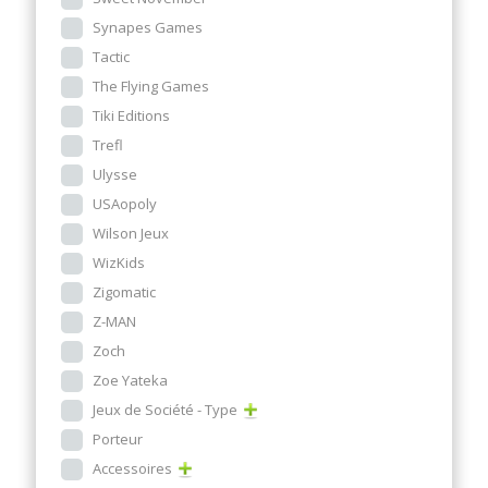
Synapes Games
Tactic
The Flying Games
Tiki Editions
Trefl
Ulysse
USAopoly
Wilson Jeux
WizKids
Zigomatic
Z-MAN
Zoch
Zoe Yateka
Jeux de Société - Type
Porteur
Accessoires