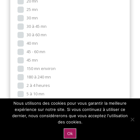
20 mn
25 mn
30 mn
30 à 45 mn
30 à 60 mn
40 mn
45 - 60 mn
45 mn
150 mn environ
180 à 240 mn
2 à 4 heures
5 à 10 mn
60 mn
Nous utilisons des cookies pour vous garantir la meilleure
expérience sur notre site. Si vous continuez à utiliser ce
60 mn à 2 h
dernier, nous considérerons que vous acceptez l'utilisation
90 mn
des cookies.
Express (-20min)
Ok
Rapide (20-50min)