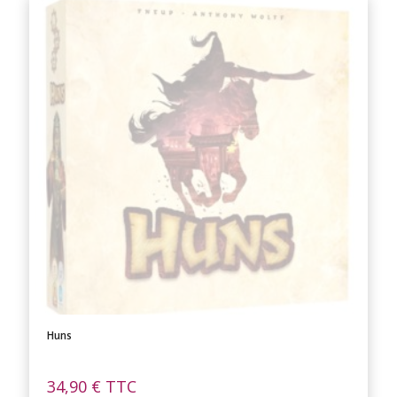
Huns
34,90
€
TTC