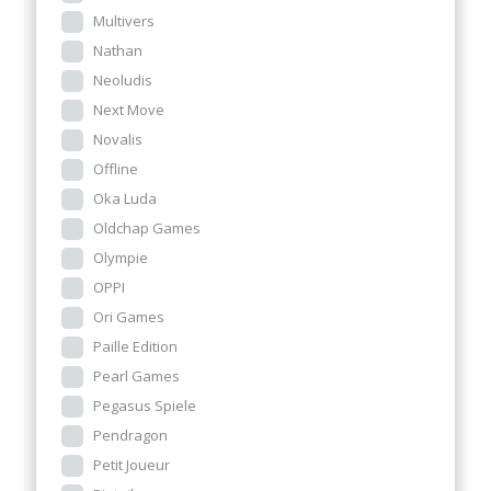
Multivers
Nathan
Neoludis
Next Move
Novalis
Offline
Oka Luda
Oldchap Games
Olympie
OPPI
Ori Games
Paille Edition
Pearl Games
Pegasus Spiele
Pendragon
Petit Joueur