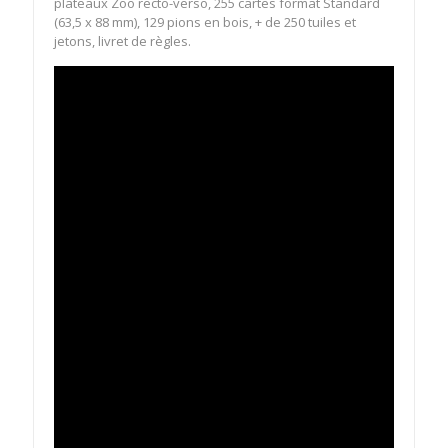
plateaux Zoo recto-verso, 255 cartes format Standard
(63,5 x 88 mm), 129 pions en bois, + de 250 tuiles et
jetons, livret de règles.