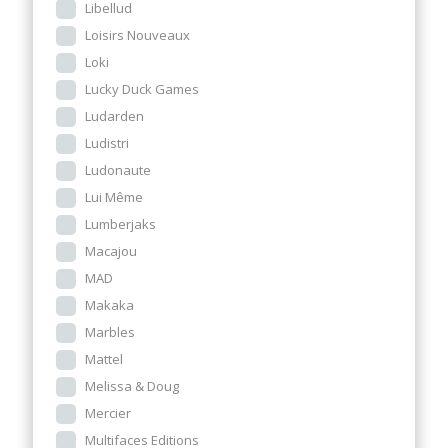
Libellud
Loisirs Nouveaux
Loki
Lucky Duck Games
Ludarden
Ludistri
Ludonaute
Lui Même
Lumberjaks
Macajou
MAD
Makaka
Marbles
Mattel
Melissa & Doug
Mercier
Multifaces Editions