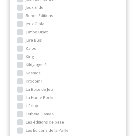
Jeux Elide
Runes Editions
Jeux O'pla
Jumbo Diset
Jura Buis
Kaloo
King
Kikigagne ?
Kosmos
Krooom !
La Boite de Jeu
La Haute Roche
L'Éclap
Letheia Games
Les éditions de base
Les Éditions de la Paille