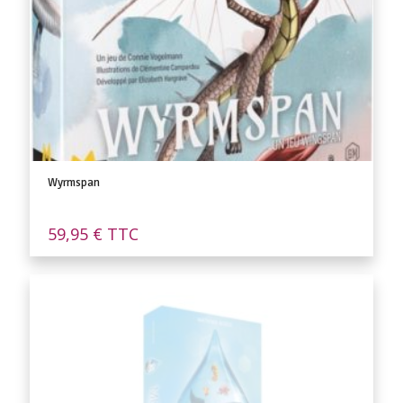
Wyrmspan
59,95
€
TTC