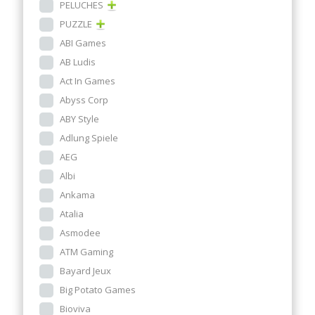
PELUCHES
PUZZLE
ABI Games
AB Ludis
Act In Games
Abyss Corp
ABY Style
Adlung Spiele
AEG
Albi
Ankama
Atalia
Asmodee
ATM Gaming
Bayard Jeux
Big Potato Games
Bioviva