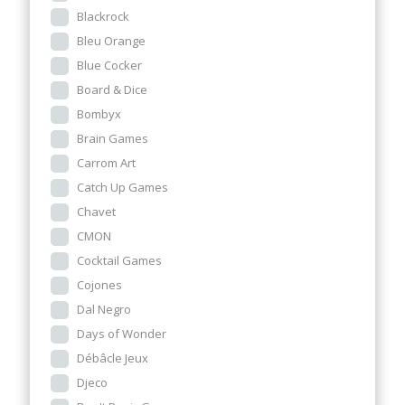
Blackrock
Bleu Orange
Blue Cocker
Board & Dice
Bombyx
Brain Games
Carrom Art
Catch Up Games
Chavet
CMON
Cocktail Games
Cojones
Dal Negro
Days of Wonder
Débâcle Jeux
Djeco