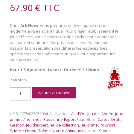
67,90
€
TTC
Dans
Ark Nova
, vous préparez et développez un zoo
moderne à visée scientifique. Pour diriger l’établissement le
plus efficace, vous construisez des enclos pour abriter vos
animaux et soutenez des projets de conservation pour
assurer la préservation des différentes espèces. Des
spécialistes et des bâtiments uniques vous apportent une
aide précieuse.
Pour 1 à 4 joueurs. 14 ans+. Durée 90 à 120 mn.
2 en stock
quantité
Ajouter au panier
de
Ark
Nova
UGS :
3770023051064
Catégories :
As d'Or - Jeu de l'Année
,
Jeux
primés / nominés
,
Passionné-Expert
Étiquettes :
Cartes
,
Draft
,
Gestion
,
Jeu d'expert
,
Jeu de collection
,
Jeu primé
,
Pouvoirs
,
Science-Fiction
,
Thème Nature Animaux
Marque :
Super