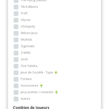
The Flying Games
Tiki Editions
Trefl
Ulysse
USAopoly
Wilson Jeux
WizKids
Zigomatic
Z-MAN
Zoch
Zoe Yateka
Jeux de Société - Type
Porteur
Accessoires
Jeux primés / nominés
Autres
Combien de joueurs