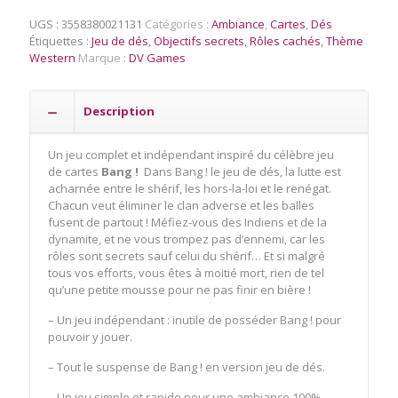
Le
Jeu
UGS :
3558380021131
Catégories :
Ambiance
,
Cartes
,
Dés
de
Étiquettes :
Jeu de dés
,
Objectifs secrets
,
Rôles cachés
,
Thème
Dés
Western
Marque :
DV Games
Description
Un jeu complet et indépendant inspiré du célèbre jeu
de cartes
Bang !
Dans Bang ! le jeu de dés, la lutte est
acharnée entre le shérif, les hors-la-loi et le renégat.
Chacun veut éliminer le clan adverse et les balles
fusent de partout ! Méfiez-vous des Indiens et de la
dynamite, et ne vous trompez pas d’ennemi, car les
rôles sont secrets sauf celui du shérif… Et si malgré
tous vos efforts, vous êtes à moitié mort, rien de tel
qu’une petite mousse pour ne pas finir en bière !
– Un jeu indépendant : inutile de posséder Bang ! pour
pouvoir y jouer.
– Tout le suspense de Bang ! en version jeu de dés.
– Un jeu simple et rapide pour une ambiance 100%