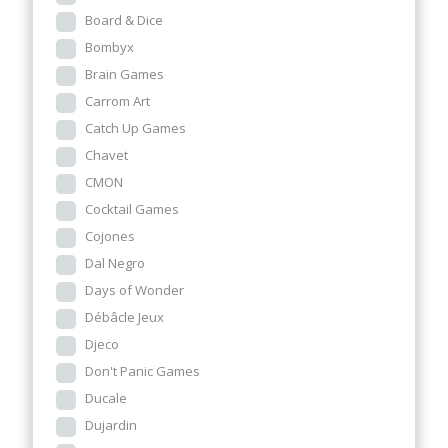
Board & Dice
Bombyx
Brain Games
Carrom Art
Catch Up Games
Chavet
CMON
Cocktail Games
Cojones
Dal Negro
Days of Wonder
Débâcle Jeux
Djeco
Don't Panic Games
Ducale
Dujardin