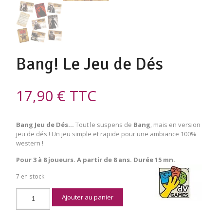
Bang! Le Jeu de Dés
17,90
€
TTC
Bang Jeu de Dés…
Tout le suspens de
Bang
, mais en version
jeu de dés ! Un jeu simple et rapide pour une ambiance 100%
western !
Pour 3 à 8 joueurs. A partir de 8 ans. Durée 15 mn.
7 en stock
quantité
Ajouter au panier
de
Bang!