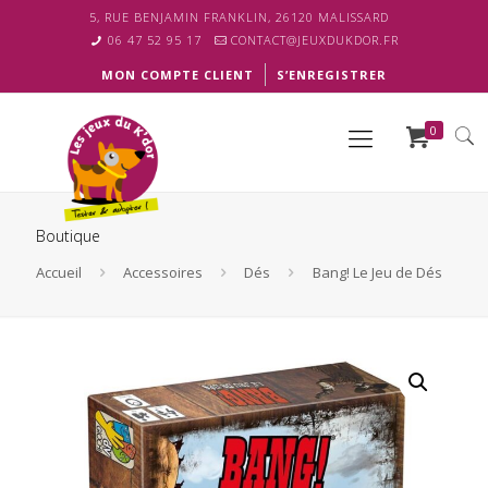
5, RUE BENJAMIN FRANKLIN, 26120 MALISSARD
06 47 52 95 17
CONTACT@JEUXDUKDOR.FR
MON COMPTE CLIENT
S’ENREGISTRER
0
Boutique
Accueil
Accessoires
Dés
Bang! Le Jeu de Dés