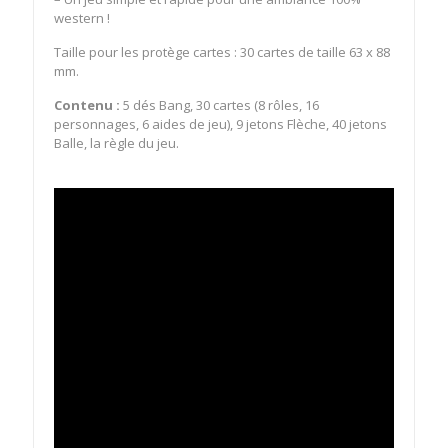
western !
Taille pour les protège cartes : 30 cartes de taille 63 x 88
mm.
Contenu :
5 dés Bang, 30 cartes (8 rôles, 16
personnages, 6 aides de jeu), 9 jetons Flèche, 40 jetons
Balle, la règle du jeu.