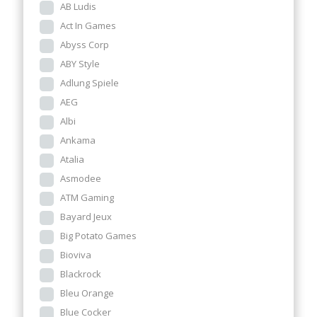
AB Ludis
Act In Games
Abyss Corp
ABY Style
Adlung Spiele
AEG
Albi
Ankama
Atalia
Asmodee
ATM Gaming
Bayard Jeux
Big Potato Games
Bioviva
Blackrock
Bleu Orange
Blue Cocker