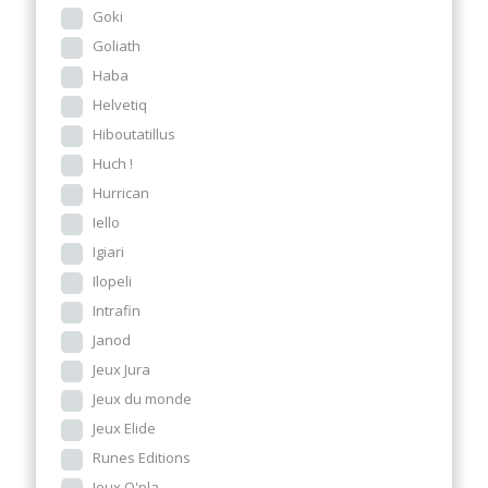
Goki
Goliath
Haba
Helvetiq
Hiboutatillus
Huch !
Hurrican
Iello
Igiari
Ilopeli
Intrafin
Janod
Jeux Jura
Jeux du monde
Jeux Elide
Runes Editions
Jeux O'pla