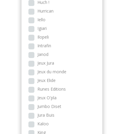
Huch !
Hurrican
Iello
Igiari
Ilopeli
Intrafin
Janod
Jeux Jura
Jeux du monde
Jeux Elide
Runes Editions
Jeux O'pla
Jumbo Diset
Jura Buis
Kaloo
King