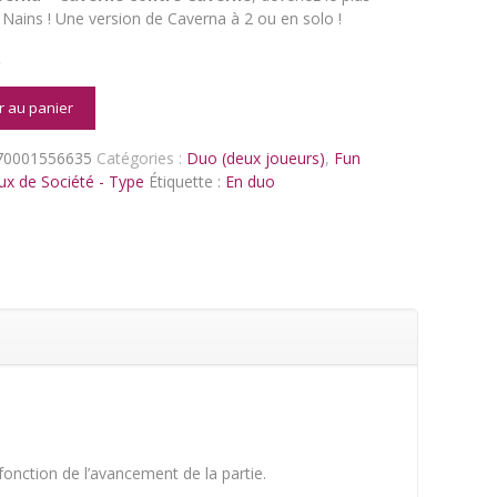
 Nains ! Une version de Caverna à 2 ou en solo !
k
é
r au panier
70001556635
Catégories :
Duo (deux joueurs)
,
Fun
ux de Société - Type
Étiquette :
En duo
fonction de l’avancement de la partie.