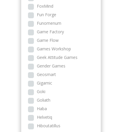
FoxMind
Fun Forge
Funomenum
Game Factory
Game Flow
Games Workshop
Geek Attitude Games
Gender Games
Geosmart
Gigamic
Goki
Goliath
Haba
Helvetiq
Hiboutatillus