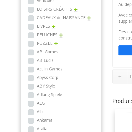
Véhicules
Au dépa
LOISIRS CRÉATIFS
Avec ce
CADEAUX de NAISSANCE
supplé
LIVRES
Des con
PELUCHES
constru
PUZZLE
ABI Games
AB Ludis
Act In Games
Abyss Corp
ABY Style
Adlung Spiele
Produit
AEG
Albi
Ankama
Atalia