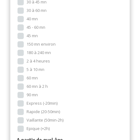
30 à 45 mn
30 à 60 mn
40 mn
45 - 60 mn
45 mn
150 mn environ
180 à 240 mn
2 à 4 heures
5 à 10 mn
60 mn
60 mn à 2 h
90 mn
Express (-20min)
Rapide (20-50min)
Vaillante (50min-2h)
Epique (+2h)
A partir de quel âge