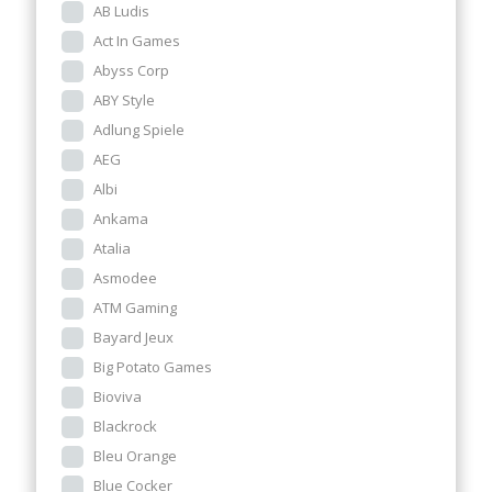
AB Ludis
Act In Games
Abyss Corp
ABY Style
Adlung Spiele
AEG
Albi
Ankama
Atalia
Asmodee
ATM Gaming
Bayard Jeux
Big Potato Games
Bioviva
Blackrock
Bleu Orange
Blue Cocker