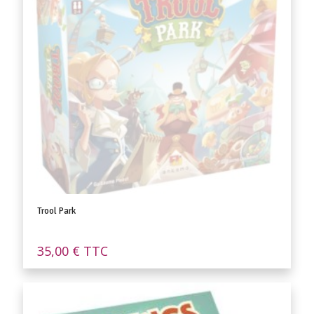
Trool Park
35,00
€
TTC