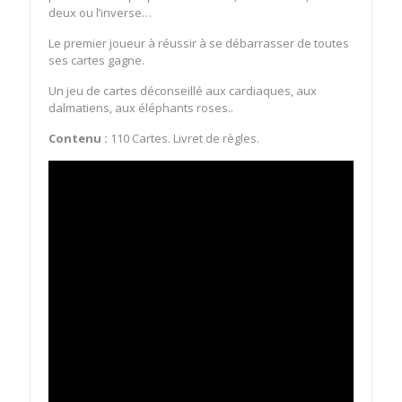
deux ou l’inverse…
Le premier joueur à réussir à se débarrasser de toutes
ses cartes gagne.
Un jeu de cartes déconseillé aux cardiaques, aux
dalmatiens, aux éléphants roses..
Contenu :
110 Cartes. Livret de règles.