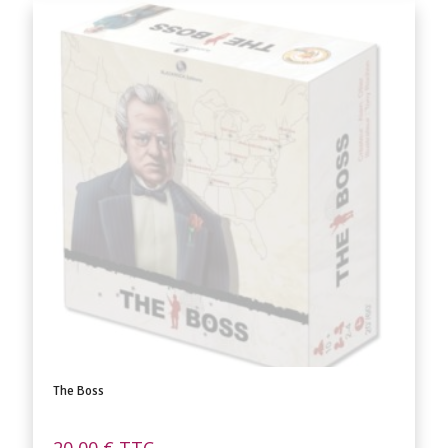
The Boss
20,00
€
TTC