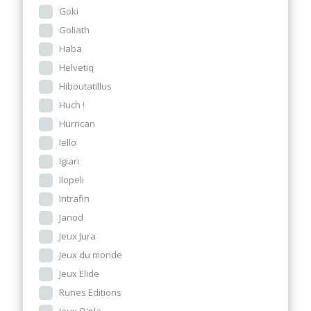
Goki
Goliath
Haba
Helvetiq
Hiboutatillus
Huch !
Hurrican
Iello
Igiari
Ilopeli
Intrafin
Janod
Jeux Jura
Jeux du monde
Jeux Elide
Runes Editions
Jeux O'pla