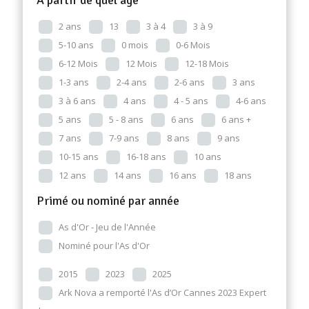
2 ans
13
3 à 4
3 à 9
5-10 ans
0 mois
0-6 Mois
6-12 Mois
12 Mois
12-18 Mois
1-3 ans
2-4 ans
2-6 ans
3 ans
3 à 6 ans
4 ans
4 - 5 ans
4-6 ans
5 ans
5 - 8 ans
6 ans
6 ans +
7 ans
7-9 ans
8 ans
9 ans
10-15 ans
16-18 ans
10 ans
12 ans
14 ans
16 ans
18 ans
Primé ou nominé par année
As d'Or - Jeu de l'Année
Nominé pour l'As d'Or
2015
2023
2025
Ark Nova a remporté l'As d’Or Cannes 2023 Expert