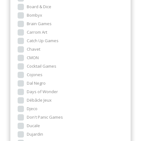
Board & Dice
Bombyx
Brain Games
Carrom Art
Catch Up Games
Chavet
CMON
Cocktail Games
Cojones
Dal Negro
Days of Wonder
Débâcle Jeux
Djeco
Don't Panic Games
Ducale
Dujardin