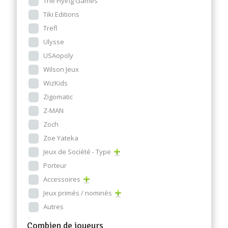
The Flying Games
Tiki Editions
Trefl
Ulysse
USAopoly
Wilson Jeux
WizKids
Zigomatic
Z-MAN
Zoch
Zoe Yateka
Jeux de Société - Type
Porteur
Accessoires
Jeux primés / nominés
Autres
Combien de joueurs