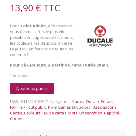
13,90
€
TTC
Dans
Color Addict
, débarrassez-
vous de vos cartes le plus vite
possible en superposant les mots,
les couleurs, les deux ou l’inverse.
Le jeu qui en fait voir de toutes les
couleurs !
Pour 2 à 6 Joueurs. A partir de 7 ans. Durée 20 mn.
1 en stock
quantité
Ajouter au panier
de
Color
UGS :
3114524104001
Catégories :
Cartes
,
Ducale
,
Enfant
,
Addict
Famille / Tout public
,
Pixie Games
Étiquettes :
Associations
,
Cartes
,
Couleurs
,
Jeu de cartes
,
Mots
,
Observation
,
Rapidité-
Chrono