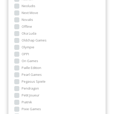
Neoludis
Next Move
Novalis
Offline
Oka Luda
Oldchap Games
Olympie
OPPI
Ori Games
Paille Edition
Pearl Games
Pegasus Spiele
Pendragon
Petit Joueur
Piatnik
Pixie Games