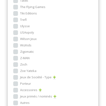
Tactic
The Flying Games
Tiki Editions
Trefl
Ulysse
USAopoly
Wilson Jeux
WizKids
Zigomatic
Z-MAN
Zoch
Zoe Yateka
Jeux de Société - Type
Porteur
Accessoires
Jeux primés / nominés
Autres