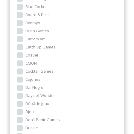
Blue Cocker
Board & Dice
Bombyx
Brain Games
Carrom Art
Catch Up Games
Chavet
CMON
Cocktail Games
Cojones
Dal Negro
Days of Wonder
Débâcle Jeux
Djeco
Don't Panic Games
Ducale