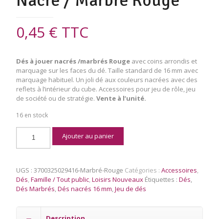
Nacré / Marbré Rouge
0,45
€
TTC
Dés à jouer
nacrés /marbrés Rouge
avec coins arrondis et
marquage sur les faces du dé. Taille standard de 16 mm avec
marquage habituel. Un joli dé aux couleurs nacrées avec des
reflets à l’intérieur du cube. Accessoires pour jeu de rôle, jeu
de société ou de stratégie.
Vente à l’unité.
16 en stock
quantité
Ajouter au panier
de
Dés
à
Jouer
UGS :
3700325029416-Marbré-Rouge
Catégories :
Accessoires
,
16
Dés
,
Famille / Tout public
,
Loisirs Nouveaux
Étiquettes :
Dés
,
mm
Dés Marbrés
,
Dés nacrés 16 mm
,
Jeu de dés
Nacré
/
Marbré
Description