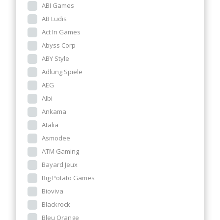
ABI Games
AB Ludis
Act In Games
Abyss Corp
ABY Style
Adlung Spiele
AEG
Albi
Ankama
Atalia
Asmodee
ATM Gaming
Bayard Jeux
Big Potato Games
Bioviva
Blackrock
Bleu Orange