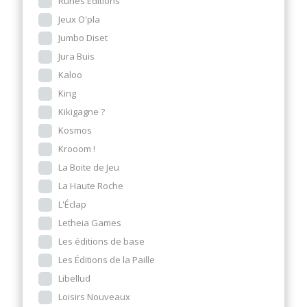
Runes Editions
Jeux O'pla
Jumbo Diset
Jura Buis
Kaloo
King
Kikigagne ?
Kosmos
Krooom !
La Boite de Jeu
La Haute Roche
L'Éclap
Letheia Games
Les éditions de base
Les Éditions de la Paille
Libellud
Loisirs Nouveaux