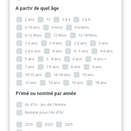
A partir de quel âge
2 ans
13
3 à 4
3 à 9
5-10 ans
0 mois
0-6 Mois
6-12 Mois
12 Mois
12-18 Mois
1-3 ans
2-4 ans
2-6 ans
3 ans
3 à 6 ans
4 ans
4 - 5 ans
4-6 ans
5 ans
5 - 8 ans
6 ans
6 ans +
7 ans
7-9 ans
8 ans
9 ans
10-15 ans
16-18 ans
10 ans
12 ans
14 ans
16 ans
18 ans
Primé ou nominé par année
As d'Or - Jeu de l'Année
Nominé pour l'As d'Or
2015
2023
2025