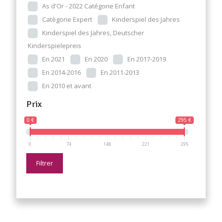
As d'Or - 2022 Catégorie Enfant
Catègorie Expert
Kinderspiel des Jahres
Kinderspiel des Jahres, Deutscher
Kinderspielepreis
En 2021
En 2020
En 2017-2019
En 2014-2016
En 2011-2013
En 2010 et avant
Prix
0 €
295 €
0
74
148
221
295
Filtrer