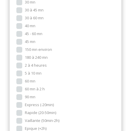
30 mn
30 à 45 mn
30 à 60 mn
40 mn
45 - 60 mn
45 mn
150 mn environ
180 à 240 mn
2 à 4 heures
5 à 10 mn
60 mn
60 mn à 2 h
90 mn
Express (-20min)
Rapide (20-50min)
Vaillante (50min-2h)
Epique (+2h)