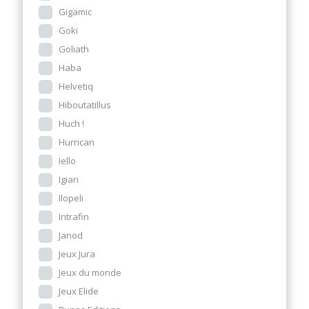
Gigamic
Goki
Goliath
Haba
Helvetiq
Hiboutatillus
Huch !
Hurrican
Iello
Igiari
Ilopeli
Intrafin
Janod
Jeux Jura
Jeux du monde
Jeux Elide