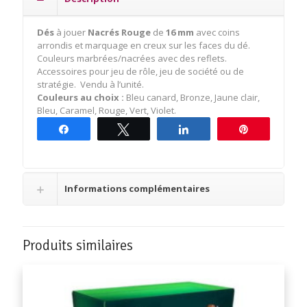
Rouge
Dés
à jouer
Nacrés
Rouge
de
16 mm
avec coins
arrondis et marquage en creux sur les faces du dé.
Couleurs marbrées/nacrées avec des reflets.
Accessoires pour jeu de rôle, jeu de société ou de
stratégie. Vendu à l’unité.
Couleurs au choix :
Bleu canard, Bronze, Jaune clair,
Bleu, Caramel, Rouge, Vert, Violet.
Partagez
Tweetez
Partagez
Épingle
Informations complémentaires
Produits similaires