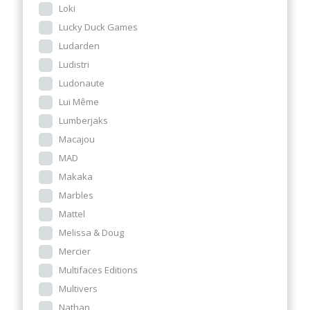
Loki
Lucky Duck Games
Ludarden
Ludistri
Ludonaute
Lui Même
Lumberjaks
Macajou
MAD
Makaka
Marbles
Mattel
Melissa & Doug
Mercier
Multifaces Editions
Multivers
Nathan