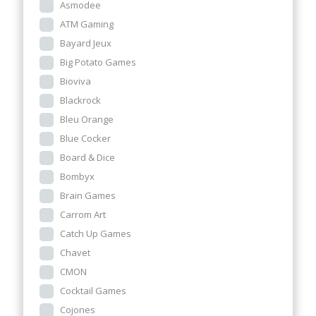
Asmodee
ATM Gaming
Bayard Jeux
Big Potato Games
Bioviva
Blackrock
Bleu Orange
Blue Cocker
Board & Dice
Bombyx
Brain Games
Carrom Art
Catch Up Games
Chavet
CMON
Cocktail Games
Cojones