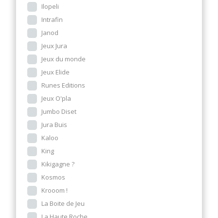
Ilopeli
Intrafin
Janod
Jeux Jura
Jeux du monde
Jeux Elide
Runes Editions
Jeux O'pla
Jumbo Diset
Jura Buis
Kaloo
King
Kikigagne ?
Kosmos
Krooom !
La Boite de Jeu
La Haute Roche