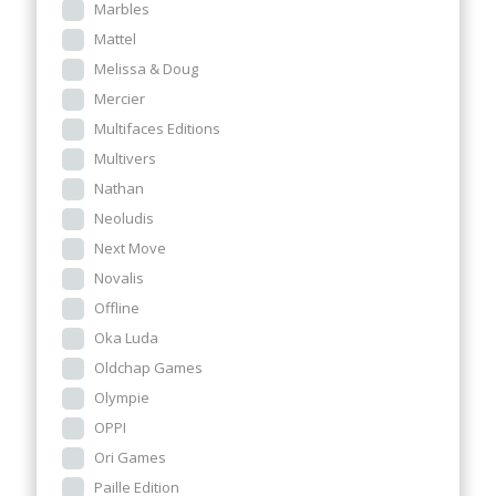
Marbles
Mattel
Melissa & Doug
Mercier
Multifaces Editions
Multivers
Nathan
Neoludis
Next Move
Novalis
Offline
Oka Luda
Oldchap Games
Olympie
OPPI
Ori Games
Paille Edition