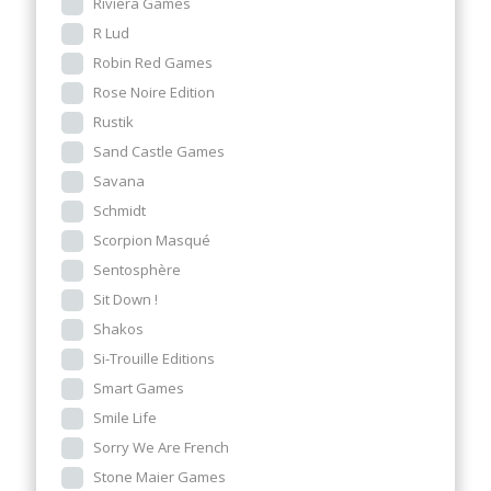
Riviera Games
R Lud
Robin Red Games
Rose Noire Edition
Rustik
Sand Castle Games
Savana
Schmidt
Scorpion Masqué
Sentosphère
Sit Down !
Shakos
Si-Trouille Editions
Smart Games
Smile Life
Sorry We Are French
Stone Maier Games