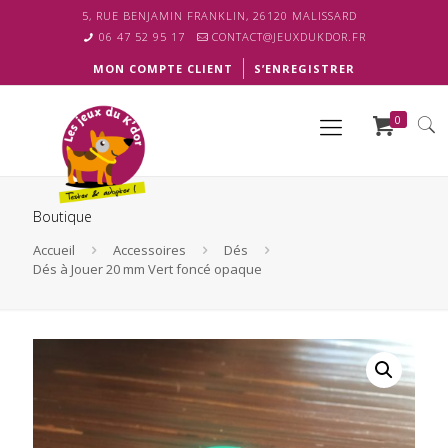
5, RUE BENJAMIN FRANKLIN, 26120 MALISSARD
06 47 52 95 17
CONTACT@JEUXDUKDOR.FR
MON COMPTE CLIENT
S’ENREGISTRER
0
Boutique
Accueil
Accessoires
Dés
Dés à Jouer 20 mm Vert foncé opaque