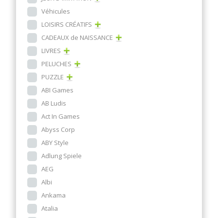
Véhicules
LOISIRS CRÉATIFS
CADEAUX de NAISSANCE
LIVRES
PELUCHES
PUZZLE
ABI Games
AB Ludis
Act In Games
Abyss Corp
ABY Style
Adlung Spiele
AEG
Albi
Ankama
Atalia