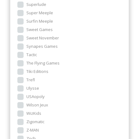
Superlude
Super Meeple
Surfin Meeple
Sweet Games
Sweet November
Synapes Games
Tactic
The Flying Games
Tiki Editions
Trefl
Ulysse
USAopoly
Wilson Jeux
WizKids
Zigomatic
Z-MAN
Zoch