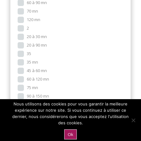
60 à 90 mn
70 mn
120 mn
2
20 à 30 mn
20 à 90 mn
35
35 mn
45 à 60 mn
60 à 120 mn
75 mn
90 à 150 mn
Nous utilisons des cookies pour vous garantir la meilleure
10 mn
expérience sur notre site. Si vous continuez à utiliser ce
10 mn par joueur.
dernier, nous considérerons que vous acceptez l'utilisation
10 à 15 mn
des cookies.
10 à 20 mn
Ok
10 à 30 mn