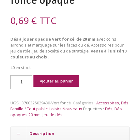
foncé opaque
0,69
€
TTC
Dés à jouer
opaque Vert foncé de 20 mm
avec coins
arrondis et marquage sur les faces du dé. Accessoires pour
jeu de rôle, jeu de société ou de stratégie.
Vente à l’unité 10
couleurs au choix.
40 en stock
quantité
Ajouter au panier
de
Dés
à
Jouer
UGS :
3700325029430-Vert foncé
Catégories :
Accessoires
,
Dés
,
20
Famille / Tout public
,
Loisirs Nouveaux
Étiquettes :
Dés
,
Dés
mm
opaques 20 mm
,
Jeu de dés
Vert
foncé
opaque
Description