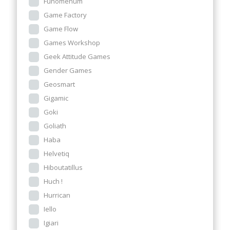
Funomenum
Game Factory
Game Flow
Games Workshop
Geek Attitude Games
Gender Games
Geosmart
Gigamic
Goki
Goliath
Haba
Helvetiq
Hiboutatillus
Huch !
Hurrican
Iello
Igiari