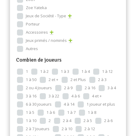
Zoe Yateka
Jeux de Société - Type
Porteur
Accessoires
Jeux primés / nominés
Autres
Combien de joueurs
1
1 à 2
1 à 3
1 à 4
1 à 12
1 à 50
2 et +
2 et Plus
2 à 3
2 ou 4 Joueurs
2 à 9
2 à 16
3 à 4
3 à 16
3 à 22
4 à 6
4 et +
6 à 30 joueurs
4 à 14
1 joueur et plus
1 à 5
1 à 6
1 à 7
1 à 8
1 à 10
2
2 à 4
2 à 5
2 à 6
2 à 7 Joueurs
2 à 10
2 à 12