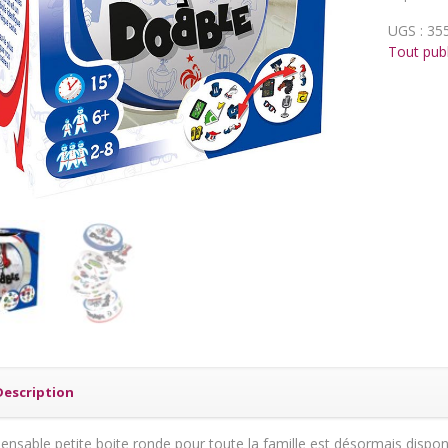
UGS :
35
Tout publ
Description
pensable petite boite ronde pour toute la famille est désormais dispo