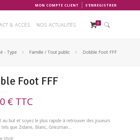
MON COMPTE CLIENT
S’ENREGISTRER
0
ACT & ACCÈS
NOS ACTUALITÉS
té - Type
Famille / Tout public
Dobble Foot FFF
ble Foot FFF
00
€
TTC
it au but et soyez le plus rapide à retrouver des joueurs
s tels que Zidane, Blanc, Griezman…
e stock