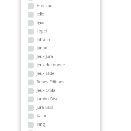
Hurrican
Iello
Igiari
Ilopeli
Intrafin
Janod
Jeux Jura
Jeux du monde
Jeux Elide
Runes Editions
Jeux O'pla
Jumbo Diset
Jura Buis
Kaloo
King