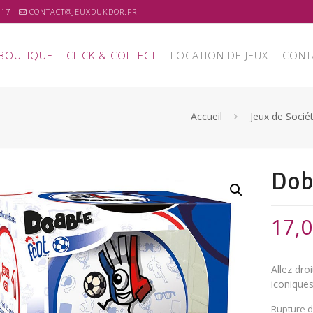
 17
CONTACT@JEUXDUKDOR.FR
BOUTIQUE – CLICK & COLLECT
LOCATION DE JEUX
CONT
Accueil
Jeux de Socié
Dob
17,
Allez dro
iconique
Rupture d