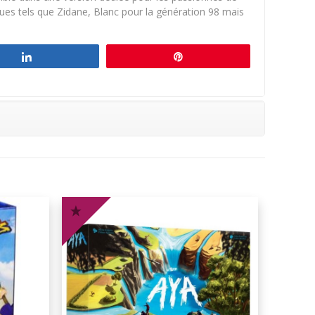
iques tels que Zidane, Blanc pour la génération 98 mais
Partagez
Épingle