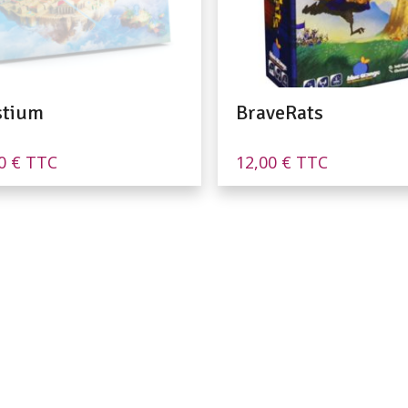
stium
BraveRats
00
€
TTC
12,00
€
TTC