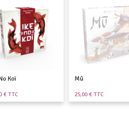
No Koï
Mû
90
€
TTC
25,00
€
TTC