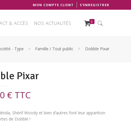
MON COMPTE CLIENT
S’ENREGISTRER
0
ACT & ACCÈS
NOS ACTUALITÉS
ociété - Type
Famille / Tout public
Dobble Pixar
ble Pixar
90
€
TTC
ida, Shérif Woody et bien d’autres font leur apparition
artes de Dobble !
k