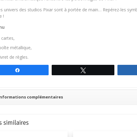
es univers des studios Pixar sont à portée de main… Repérez-les sy
 !
nu
 cartes,
boîte métallique,
livret de règles.
Partagez
Tweetez
Informations complémentaires
s similaires