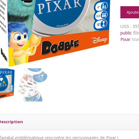
quantit
Ajoute
de
Dobble
UGS :
35
Pixar
public
Éti
Pixar
Mar
Description
 familial emblématique rencontre les personnages de Pixar !