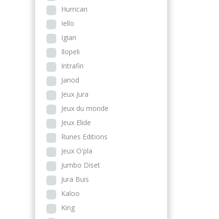
Hurrican
Iello
Igiari
Ilopeli
Intrafin
Janod
Jeux Jura
Jeux du monde
Jeux Elide
Runes Editions
Jeux O'pla
Jumbo Diset
Jura Buis
Kaloo
King