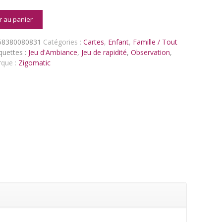
é
r au panier
58380080831
Catégories :
Cartes
,
Enfant
,
Famille / Tout
quettes :
Jeu d'Ambiance
,
Jeu de rapidité
,
Observation
,
que :
Zigomatic