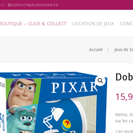
 17
CONTACT@JEUXDUKDOR.FR
BOUTIQUE – CLICK & COLLECT
LOCATION DE JEUX
CONT
Accueil
Jeux de S
Dob
15,
Nemo, Mér
sur les c
1 en stoc