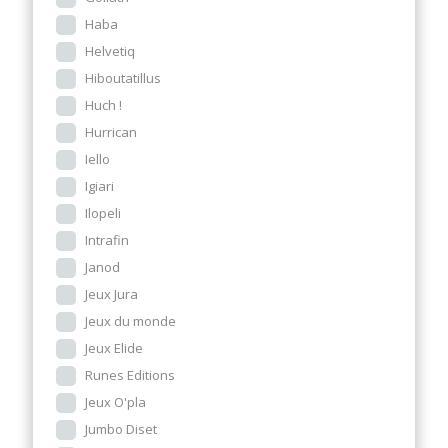
Haba
Helvetiq
Hiboutatillus
Huch !
Hurrican
Iello
Igiari
Ilopeli
Intrafin
Janod
Jeux Jura
Jeux du monde
Jeux Elide
Runes Editions
Jeux O'pla
Jumbo Diset