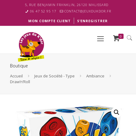
5, RUE BENJAMIN FRANKLIN, 26120 MALISSARD
06 47 52 95 17
CONTACT@JEUXDUKDOR.FR
MON COMPTE CLIENT
S’ENREGISTRER
0
Boutique
Accueil
Jeux de Société - Type
Ambiance
Draw’n’Roll