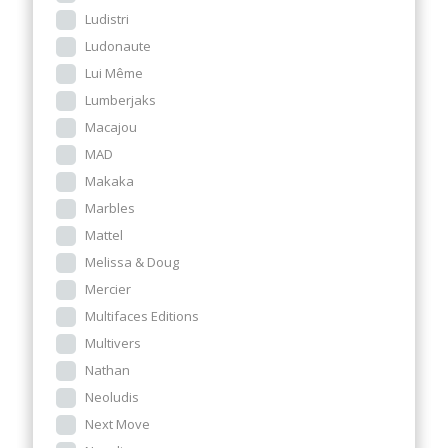
Ludistri
Ludonaute
Lui Même
Lumberjaks
Macajou
MAD
Makaka
Marbles
Mattel
Melissa & Doug
Mercier
Multifaces Editions
Multivers
Nathan
Neoludis
Next Move