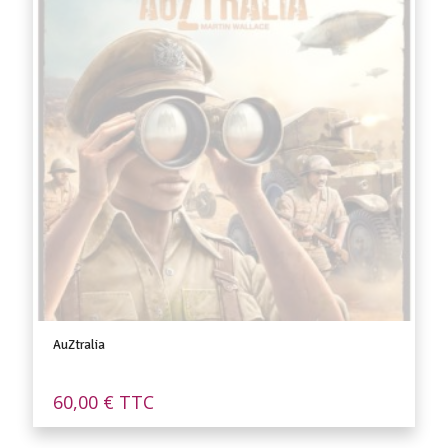
AuZtralia
60,00
€
TTC