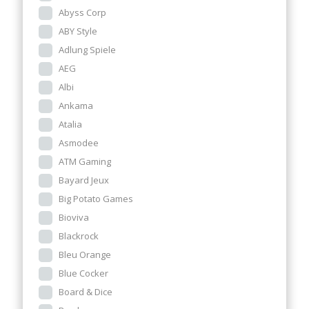
Abyss Corp
ABY Style
Adlung Spiele
AEG
Albi
Ankama
Atalia
Asmodee
ATM Gaming
Bayard Jeux
Big Potato Games
Bioviva
Blackrock
Bleu Orange
Blue Cocker
Board & Dice