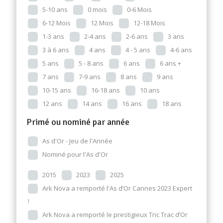
5-10 ans
0 mois
0-6 Mois
6-12 Mois
12 Mois
12-18 Mois
1-3 ans
2-4 ans
2-6 ans
3 ans
3 à 6 ans
4 ans
4 - 5 ans
4-6 ans
5 ans
5 - 8 ans
6 ans
6 ans +
7 ans
7-9 ans
8 ans
9 ans
10-15 ans
16-18 ans
10 ans
12 ans
14 ans
16 ans
18 ans
Primé ou nominé par année
As d'Or - Jeu de l'Année
Nominé pour l'As d'Or
2015
2023
2025
Ark Nova a remporté l'As d’Or Cannes 2023 Expert
!
Ark Nova a remporté le prestigieux Tric Trac d’Or