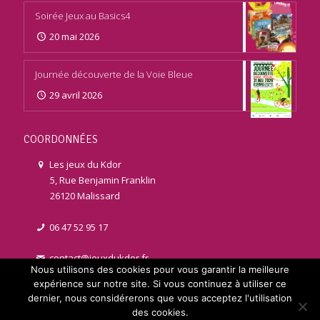
Soirée Jeux au Basics4
20 mai 2026
Journée découverte de la Voie Bleue
29 avril 2026
COORDONNÉES
Les jeux du Kdor
5, Rue Benjamin Franklin
26120 Malissard
06 47 52 95 17
contact@jeuxdukdor.fr
Nous utilisons des cookies pour vous garantir la meilleure
expérience sur notre site. Si vous continuez à utiliser ce
dernier, nous considérerons que vous acceptez l'utilisation
des cookies.