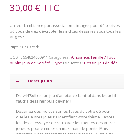
30,00
€
TTC
Un jeu d’ambiance par association d’images pour dé-tectives
où vous devrez dé-crypter les indices dessinés sous tous les
angles !
Rupture de stock
UGS :
3664824000911
Catégories :
Ambiance
,
Famille / Tout
public
,
Jeux de Société - Type
Étiquettes :
Dessin
,
Jeu de dés
Description
Draw’N’Roll est un jeu d’ambiance familial dans lequel il
faudra dessiner puis deviner !
Dessinez des indices sur les faces de votre dé pour
que les autres joueurs identifient votre thème. Lancez
les dés et essayez de retrouver les thèmes des autres
joueurs pour cumuler un maximum de points. Mais
attention, il est interdit de toucher aux dés ! A vous de