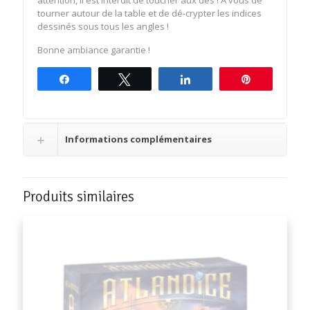
tourner autour de la table et de dé-crypter les indices
dessinés sous tous les angles !
Bonne ambiance garantie !
Partagez
Tweetez
Partagez
Épingle
Informations complémentaires
Produits similaires