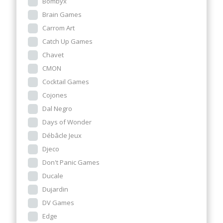
Bombyx
Brain Games
Carrom Art
Catch Up Games
Chavet
CMON
Cocktail Games
Cojones
Dal Negro
Days of Wonder
Débâcle Jeux
Djeco
Don't Panic Games
Ducale
Dujardin
DV Games
Edge