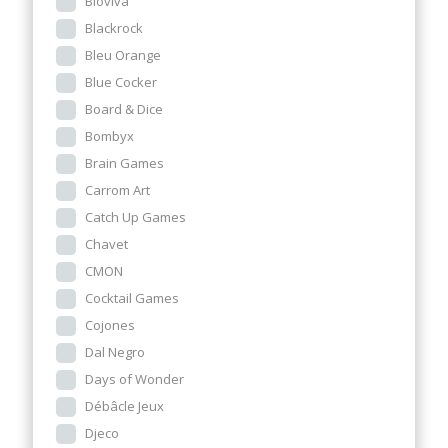
Bioviva
Blackrock
Bleu Orange
Blue Cocker
Board & Dice
Bombyx
Brain Games
Carrom Art
Catch Up Games
Chavet
CMON
Cocktail Games
Cojones
Dal Negro
Days of Wonder
Débâcle Jeux
Djeco