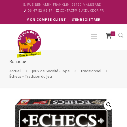
5, RUE BENJAMIN FRANKLIN, 26120 MALISSARD
06 47 52 95 17
CONTACT@JEUXDUKDOR.FR
MON COMPTE CLIENT
S’ENREGISTRER
0
Boutique
Accueil
Jeux de Société - Type
Traditionnel
Échecs – Tradition du Jeu