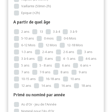
Vaillante (50min-2h)
Epique (+2h)
A partir de quel âge
2 ans
13
3 à 4
3 à 9
5-10 ans
0 mois
0-6 Mois
6-12 Mois
12 Mois
12-18 Mois
1-3 ans
2-4 ans
2-6 ans
3 ans
3 à 6 ans
4 ans
4 - 5 ans
4-6 ans
5 ans
5 - 8 ans
6 ans
6 ans +
7 ans
7-9 ans
8 ans
9 ans
10-15 ans
16-18 ans
10 ans
12 ans
14 ans
16 ans
18 ans
Primé ou nominé par année
As d'Or - Jeu de l'Année
Nominé pour l'As d'Or