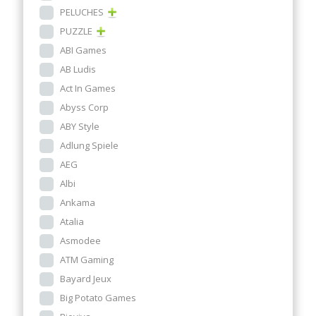
PELUCHES
PUZZLE
ABI Games
AB Ludis
Act In Games
Abyss Corp
ABY Style
Adlung Spiele
AEG
Albi
Ankama
Atalia
Asmodee
ATM Gaming
Bayard Jeux
Big Potato Games