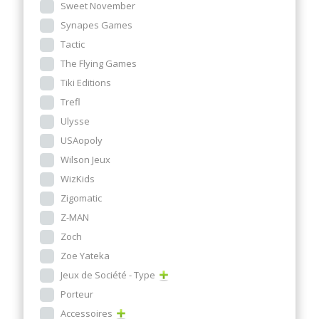
Sweet November
Synapes Games
Tactic
The Flying Games
Tiki Editions
Trefl
Ulysse
USAopoly
Wilson Jeux
WizKids
Zigomatic
Z-MAN
Zoch
Zoe Yateka
Jeux de Société - Type
Porteur
Accessoires