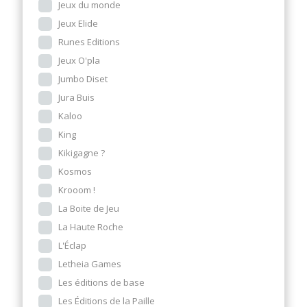
Jeux du monde
Jeux Elide
Runes Editions
Jeux O'pla
Jumbo Diset
Jura Buis
Kaloo
King
Kikigagne ?
Kosmos
Krooom !
La Boite de Jeu
La Haute Roche
L'Éclap
Letheia Games
Les éditions de base
Les Éditions de la Paille