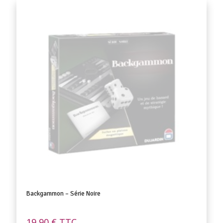
Backgammon – Série Noire
19,90
€
TTC