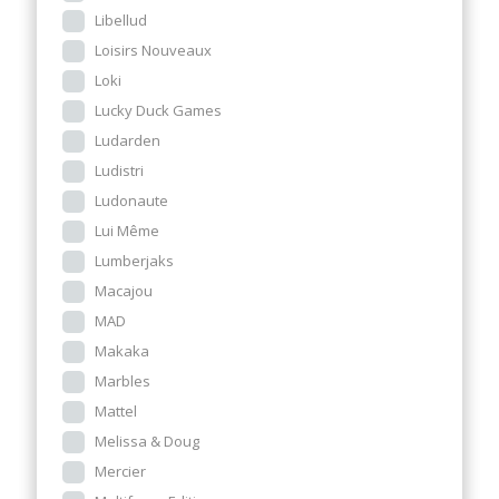
Libellud
Loisirs Nouveaux
Loki
Lucky Duck Games
Ludarden
Ludistri
Ludonaute
Lui Même
Lumberjaks
Macajou
MAD
Makaka
Marbles
Mattel
Melissa & Doug
Mercier