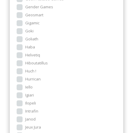
Gender Games
Geosmart
Gigamic
Goki
Goliath
Haba
Helvetiq
Hiboutatillus
Huch !
Hurrican
Iello
Igiari
Ilopeli
Intrafin
Janod
Jeux Jura