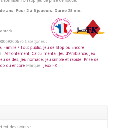
 s’éterniser ! Un top jeu de prise de risque.
 de ans. Pour 2 à 6 joueurs. Durée 25 mn.
e stock
00069200676
Catégories :
e
,
Famille / Tout public
,
Jeu de Stop ou Encore
s :
Affrontement
,
Calcul mental
,
Jeu d'Ambiance
,
Jeu
Jeu de dés
,
Jeu nomade
,
Jeu simple et rapide
,
Prise de
top ou encore
Marque :
Jeux FK
rtent des points :