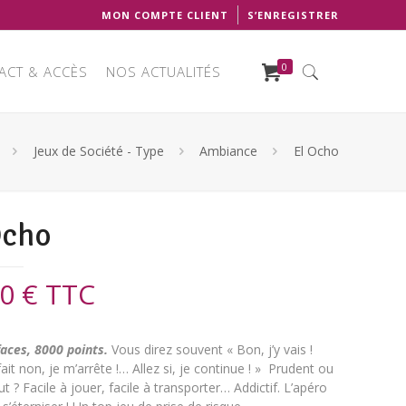
MON COMPTE CLIENT
S’ENREGISTRER
0
ACT & ACCÈS
NOS ACTUALITÉS
Jeux de Société - Type
Ambiance
El Ocho
Ocho
50
€
TTC
faces, 8000 points.
Vous direz souvent « Bon, j’y vais !
fait non, je m’arrête !… Allez si, je continue ! » Prudent ou
ut ? Facile à jouer, facile à transporter… Addictif. L’apéro