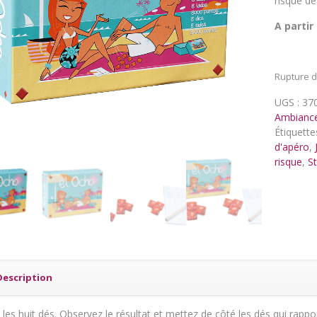
risque de
A partir
Rupture d
UGS :
37
Ambianc
Étiquette
d'apéro
,
risque
,
S
Description
les huit dés. Observez le résultat et mettez de côté les dés qui rappo