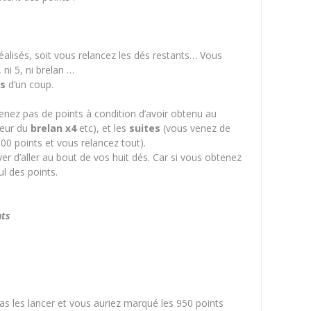
réalisés, soit vous relancez les dés restants… Vous
 ni 5, ni brelan
…
ts
d’un coup.
enez pas de points à condition d’avoir obtenu au
leur du
brelan x4
etc), et les
suites
(vous venez de
300 points et vous relancez tout).
r d’aller au bout de vos huit dés. Car si vous obtenez
l des points.
nts
ne pas les lancer et vous auriez marqué les 950 points