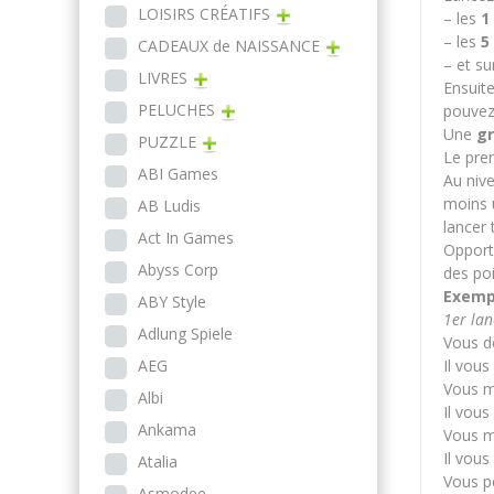
LOISIRS CRÉATIFS
– les
1
– les
5
CADEAUX de NAISSANCE
– et su
LIVRES
Ensuite
PELUCHES
pouvez
Une
gr
PUZZLE
Le pre
ABI Games
Au nive
moins 
AB Ludis
lancer 
Act In Games
Opportu
Abyss Corp
des poi
Exemp
ABY Style
1er lan
Adlung Spiele
Vous d
AEG
Il vous
Vous m
Albi
Il vous
Ankama
Vous m
Il vou
Atalia
Vous p
Asmodee