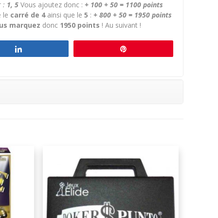
r :
1, 5
Vous ajoutez donc :
+ 100 + 50 = 1100 points
é le
carré de 4
ainsi que le
5
:
+ 800 + 50 = 1950 points
us marquez
donc
1950 points
! Au suivant !
Partagez
Épingle