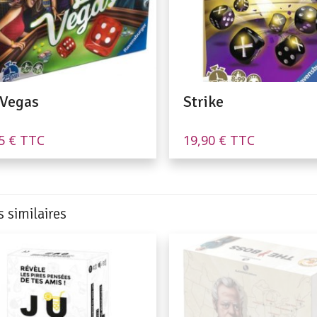
 Vegas
Strike
95
€
TTC
19,90
€
TTC
s similaires