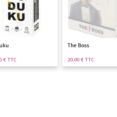
uku
The Boss
00
€
TTC
20,00
€
TTC