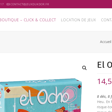
 17
CONTACT@JEUXDUKDOR.FR
BOUTIQUE – CLICK & COLLECT
LOCATION DE JEUX
CONT
Accueil
El 
14,
8 dés, 8 
Heu.. En 
risque-to