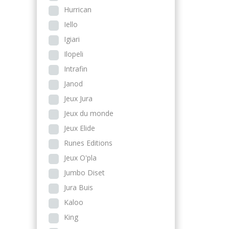
Hurrican
Iello
Igiari
Ilopeli
Intrafin
Janod
Jeux Jura
Jeux du monde
Jeux Elide
Runes Editions
Jeux O'pla
Jumbo Diset
Jura Buis
Kaloo
King