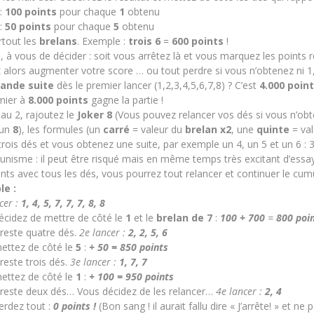
:
100 points
pour chaque
1
obtenu
:
50 points
pour chaque
5
obtenu
rtout les
brelans
. Exemple :
trois 6
=
600 points
!
, à vous de décider : soit vous arrêtez là et vous marquez les points 
 alors augmenter votre score
… ou tout perdre si vous n’obtenez ni 1,
ande suite
dès le premier lancer (1,2,3,4,5,6,7,8) ? C’est
4.000 poin
mier à
8.000 points
gagne la partie !
au 2, rajoutez le
Joker 8
(Vous pouvez relancer vos dés si vous n’obt
un
8
), les formules (un
carré
= valeur du
brelan x2
, une
quinte
= va
trois dés et vous obtenez une suite, par exemple un 4, un 5 et un 6 : 
nisme : il peut être risqué mais en même temps très excitant d’essaye
nts avec tous les dés, vous pourrez tout relancer et continuer le cumu
le :
cer :
1, 4, 5, 7, 7, 7, 8, 8
écidez de mettre de côté le
1
et le
brelan de 7
:
100 + 700
=
800 poi
 reste quatre dés.
2e lancer :
2, 2, 5, 6
ettez de côté le
5
:
+ 50 = 850 points
 reste trois dés.
3e lancer :
1, 7, 7
ettez de côté le
1
:
+ 100 = 950 points
s reste deux dés… Vous décidez de les relancer…
4e lancer :
2, 4
erdez tout :
0 points !
(Bon sang ! il aurait fallu dire « J’arrête! » et 