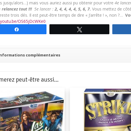
s jusqu’alors…) mais vous auriez aussi pu obtenir pour votre
4e lance
 relancez tout !!!
5e lancer :
2, 4, 4, 4, 4, 5, 6, 7.
Vous mettez de côt
 reste trois dés. Il est peut-être temps de dire « J’arrête ! », non ?…
Vo
//youtu.be/OS65jDcWKe0
Partagez
Tweetez
Informations complémentaires
merez peut-être aussi…