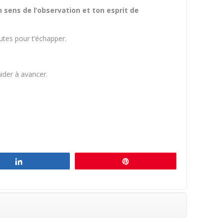
n sens de l’observation et ton esprit de
nutes pour t’échapper.
ider à avancer.
Partagez
Épingle