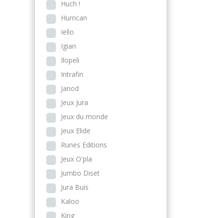
Huch !
Hurrican
Iello
Igiari
Ilopeli
Intrafin
Janod
Jeux Jura
Jeux du monde
Jeux Elide
Runes Editions
Jeux O'pla
Jumbo Diset
Jura Buis
Kaloo
King