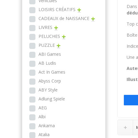
Véhicules
Dans 
LOISIRS CRÉATIFS
dédu
CADEAUX de NAISSANCE
Top c
LIVRES
Boîte
PELUCHES
PUZZLE
Indic
ABI Games
Une a
AB Ludis
Auteu
Act In Games
Illus
Abyss Corp
ABY Style
Adlung Spiele
AEG
Albi
Ankama
Atalia