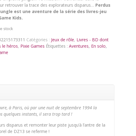
ur retrouver la trace des explorateurs disparus…
Perdus
Jungle est une aventure de la série des livres-jeu
Game Kids.
e stock
82215173311
Catégories :
Jeux de rôle
,
Livres - BD dont
 le héros
,
Pixie Games
Étiquettes :
Aventures
,
En solo
,
game
ouvre, à Paris, où par une nuit de septembre 1994 la
quelques instants, il sera trop tard !
rs disparus et remonter leur piste jusqu’à l’antre de la
porel de DZ13 se referme !