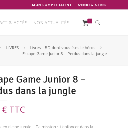
MON COMPTE CLIENT
S’ENREGISTRER
0
ACT & ACCÈS
NOS ACTUALITÉS
LIVRES
Livres - BD dont vous êtes le héros
Escape Game Junior 8 – Perdus dans la jungle
ape Game Junior 8 –
dus dans la jungle
5
€
TTC
 en pleine jungle… Ta mission : t’enfoncer dans la