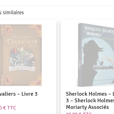
s similaires
aliers – Livre 3
Sherlock Holmes – 
3 – Sherlock Holme
Moriarty Associés
00
€
TTC