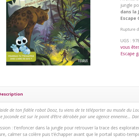
jungle po
dans la 
Escape 
Rupture d
UGS :
97
vous êtes
Escape 
Description
’aide de ton fidèle robot Dooz, tu viens de te téléporter au musée du L
re Joconde est sur le point d’être dérobée par une agence ennemie… Dans 
ssion : t’enfoncer dans la jungle pour retrouver la trace des explorateu
ure, calmer sa colère puis t’échapper avant que le portail spatio-tem