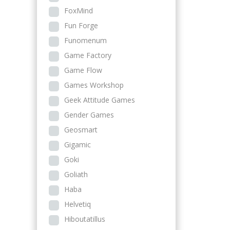
FoxMind
Fun Forge
Funomenum
Game Factory
Game Flow
Games Workshop
Geek Attitude Games
Gender Games
Geosmart
Gigamic
Goki
Goliath
Haba
Helvetiq
Hiboutatillus