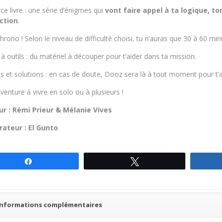
ce livre : une série d’énigmes qui
vont faire appel à ta logique, to
ction
.
hrono ! Selon le niveau de difficulté choisi, tu n’auras que 30 à 60 mi
 à outils : du matériel à découper pour t’aider dans ta mission.
es et solutions : en cas de doute, Dooz sera là à tout moment pour t’a
venture à vivre en solo ou à plusieurs !
r : Rémi Prieur & Mélanie Vives
trateur : El Gunto
Partagez
Tweetez
Informations complémentaires