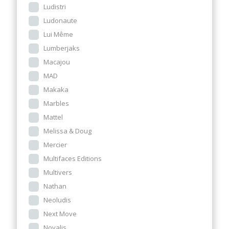
Ludistri
Ludonaute
Lui Même
Lumberjaks
Macajou
MAD
Makaka
Marbles
Mattel
Melissa & Doug
Mercier
Multifaces Editions
Multivers
Nathan
Neoludis
Next Move
Novalis