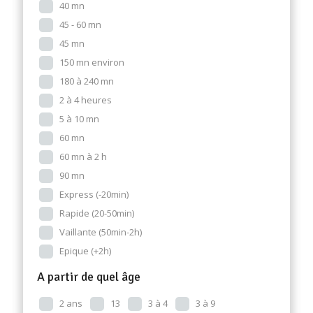
40 mn
45 - 60 mn
45 mn
150 mn environ
180 à 240 mn
2 à 4 heures
5 à 10 mn
60 mn
60 mn à 2 h
90 mn
Express (-20min)
Rapide (20-50min)
Vaillante (50min-2h)
Epique (+2h)
A partir de quel âge
2 ans
13
3 à 4
3 à 9