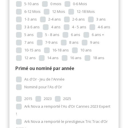
5-10 ans
0 mois
0-6 Mois
6-12 Mois
12 Mois
12-18 Mois
1-3 ans
2-4 ans
2-6 ans
3 ans
3 à 6 ans
4 ans
4 - 5 ans
4-6 ans
5 ans
5 - 8 ans
6 ans
6 ans +
7 ans
7-9 ans
8 ans
9 ans
10-15 ans
16-18 ans
10 ans
12 ans
14 ans
16 ans
18 ans
Primé ou nominé par année
As d'Or - Jeu de l'Année
Nominé pour l'As d'Or
2015
2023
2025
Ark Nova a remporté l'As d’Or Cannes 2023 Expert
!
Ark Nova a remporté le prestigieux Tric Trac d’Or