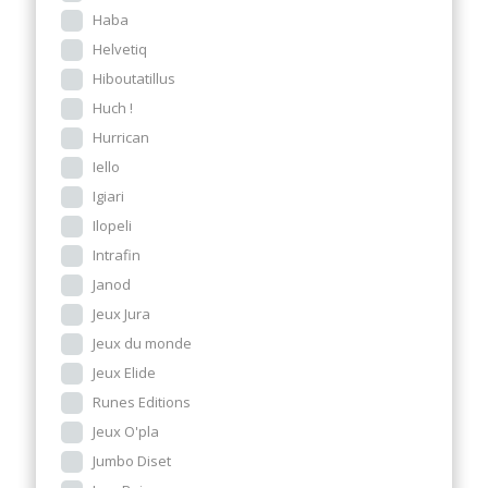
Haba
Helvetiq
Hiboutatillus
Huch !
Hurrican
Iello
Igiari
Ilopeli
Intrafin
Janod
Jeux Jura
Jeux du monde
Jeux Elide
Runes Editions
Jeux O'pla
Jumbo Diset