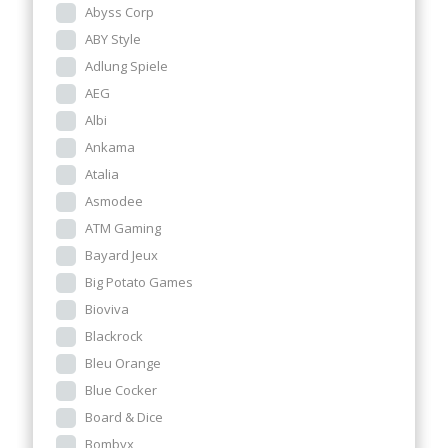
Abyss Corp
ABY Style
Adlung Spiele
AEG
Albi
Ankama
Atalia
Asmodee
ATM Gaming
Bayard Jeux
Big Potato Games
Bioviva
Blackrock
Bleu Orange
Blue Cocker
Board & Dice
Bombyx