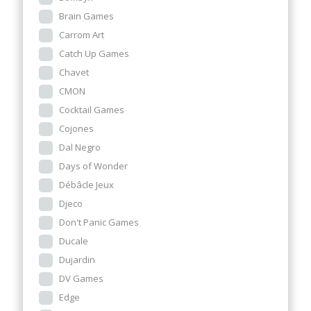
Brain Games
Carrom Art
Catch Up Games
Chavet
CMON
Cocktail Games
Cojones
Dal Negro
Days of Wonder
Débâcle Jeux
Djeco
Don't Panic Games
Ducale
Dujardin
DV Games
Edge