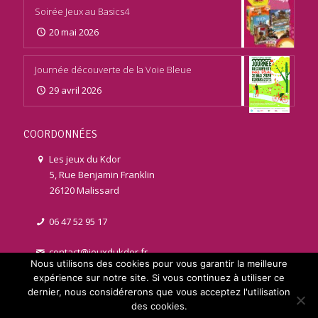
Soirée Jeux au Basics4
20 mai 2026
Journée découverte de la Voie Bleue
29 avril 2026
COORDONNÉES
Les jeux du Kdor
5, Rue Benjamin Franklin
26120 Malissard
06 47 52 95 17
contact@jeuxdukdor.fr
Nous utilisons des cookies pour vous garantir la meilleure
expérience sur notre site. Si vous continuez à utiliser ce
dernier, nous considérerons que vous acceptez l'utilisation
des cookies.