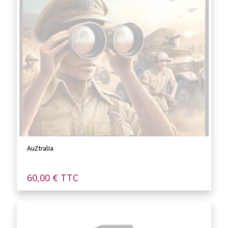
AuZtralia
60,00
€
TTC