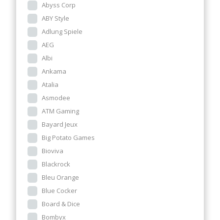
Abyss Corp
ABY Style
Adlung Spiele
AEG
Albi
Ankama
Atalia
Asmodee
ATM Gaming
Bayard Jeux
Big Potato Games
Bioviva
Blackrock
Bleu Orange
Blue Cocker
Board & Dice
Bombyx