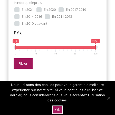
Kinderspielepreis
En 2021
En 2020
En 2017-2019
En 2014-2016
En 2011-2013
En 2010 et avant
Prix
0 €
295 €
0
74
148
221
295
Filtrer
Nous utilisons des cookies pour vous garantir la meilleure
expérience sur notre site. Si vous continuez à utiliser ce
dernier, nous considérerons que vous acceptez l'utilisation
des cookies.
Ok