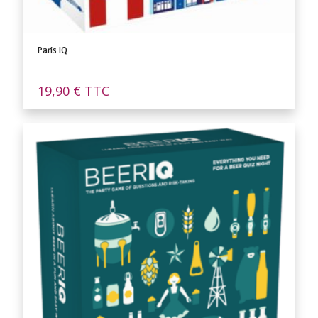
Paris IQ
19,90
€
TTC