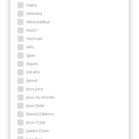
Haba
Helvetiq
Hiboutatillus
Huch !
Hurrican
Iello
Igiari
Ilopeli
Intrafin
Janod
Jeux Jura
Jeux du monde
Jeux Elide
Runes Editions
Jeux O'pla
Jumbo Diset
Jura Buis