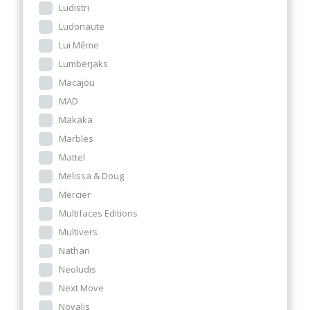
Ludistri
Ludonaute
Lui Même
Lumberjaks
Macajou
MAD
Makaka
Marbles
Mattel
Melissa & Doug
Mercier
Multifaces Editions
Multivers
Nathan
Neoludis
Next Move
Novalis