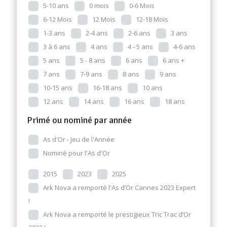
5-10 ans
0 mois
0-6 Mois
6-12 Mois
12 Mois
12-18 Mois
1-3 ans
2-4 ans
2-6 ans
3 ans
3 à 6 ans
4 ans
4 - 5 ans
4-6 ans
5 ans
5 - 8 ans
6 ans
6 ans +
7 ans
7-9 ans
8 ans
9 ans
10-15 ans
16-18 ans
10 ans
12 ans
14 ans
16 ans
18 ans
Primé ou nominé par année
As d'Or - Jeu de l'Année
Nominé pour l'As d'Or
2015
2023
2025
Ark Nova a remporté l'As d’Or Cannes 2023 Expert
!
Ark Nova a remporté le prestigieux Tric Trac d’Or