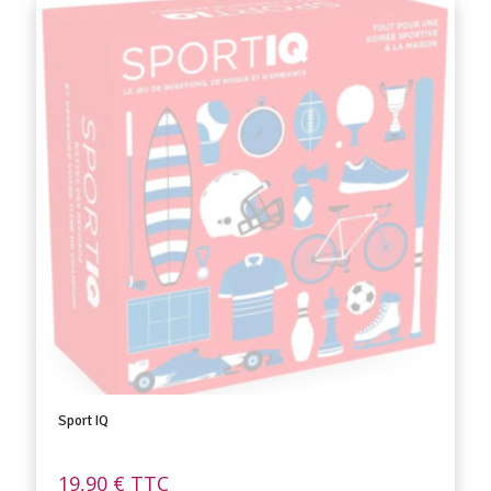
Sport IQ
19,90
€
TTC