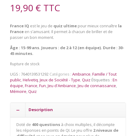
19,90
€
TTC
France IQ
est le jeu de
quiz ultime
pour mieux connaître
la
France
en s’amusant. Il permet à chacun de briller et de
passer un bon moment.
Âge : 15-99 ans. Joueurs : de 2 à 12 (en équipe). Durée : 30-
45 minutes.
Rupture de stock
UGS :
7640139531292
Catégories :
Ambiance
,
Famille / Tout
public
,
Helvetiq
,
Jeux de Société - Type
,
Quiz
Étiquettes :
En
équipe
,
France
,
Fun
,
Jeu d'Ambiance
,
Jeu de connaissance
,
Mémoire
,
Quiz
Description
Doté de
400 questions
à choix multiples, il décompte
les réponses en points de QI. Le jeu offre
2 niveaux de
difficulté
et se joue en
équipe
pour plus de