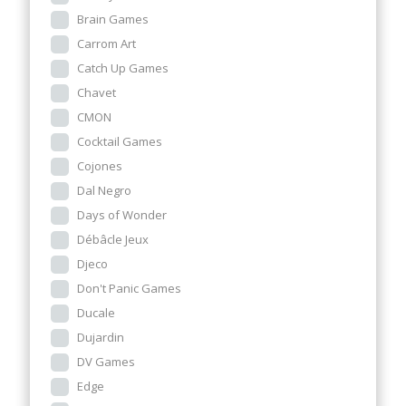
Brain Games
Carrom Art
Catch Up Games
Chavet
CMON
Cocktail Games
Cojones
Dal Negro
Days of Wonder
Débâcle Jeux
Djeco
Don't Panic Games
Ducale
Dujardin
DV Games
Edge