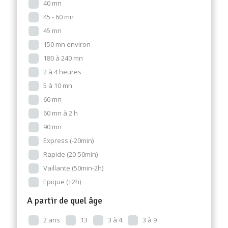
40 mn
45 - 60 mn
45 mn
150 mn environ
180 à 240 mn
2 à 4 heures
5 à 10 mn
60 mn
60 mn à 2 h
90 mn
Express (-20min)
Rapide (20-50min)
Vaillante (50min-2h)
Epique (+2h)
A partir de quel âge
2 ans
13
3 à 4
3 à 9