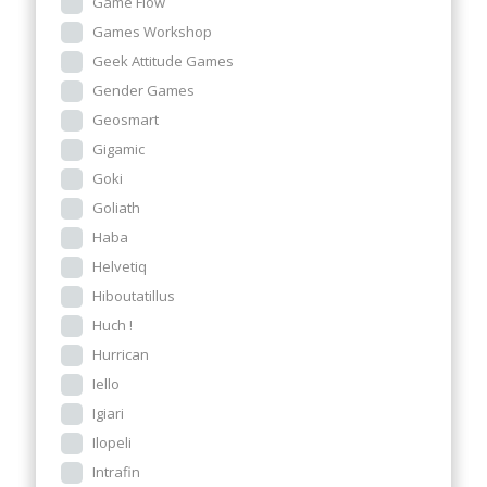
Game Flow
Games Workshop
Geek Attitude Games
Gender Games
Geosmart
Gigamic
Goki
Goliath
Haba
Helvetiq
Hiboutatillus
Huch !
Hurrican
Iello
Igiari
Ilopeli
Intrafin