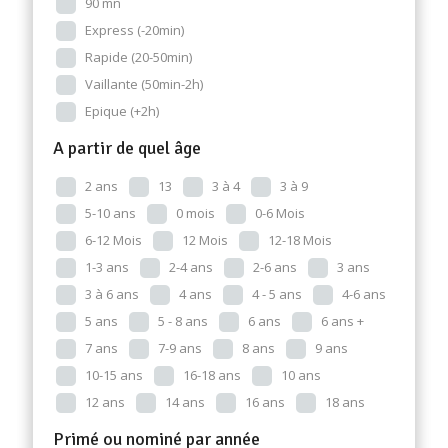
90 mn
Express (-20min)
Rapide (20-50min)
Vaillante (50min-2h)
Epique (+2h)
A partir de quel âge
2 ans
13
3 à 4
3 à 9
5-10 ans
0 mois
0-6 Mois
6-12 Mois
12 Mois
12-18 Mois
1-3 ans
2-4 ans
2-6 ans
3 ans
3 à 6 ans
4 ans
4 - 5 ans
4-6 ans
5 ans
5 - 8 ans
6 ans
6 ans +
7 ans
7-9 ans
8 ans
9 ans
10-15 ans
16-18 ans
10 ans
12 ans
14 ans
16 ans
18 ans
Primé ou nominé par année