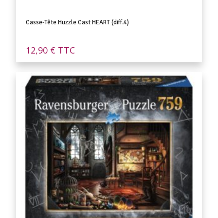
Casse-Tête Huzzle Cast HEART (diff.4)
12,90
€
TTC