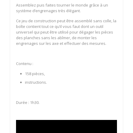
Assemblez puis faites tourner le monde grâce à un
système d’engrenages très élégant.
Ce jeu de construction peut être assemblé sans colle, la
boîte contient tout ce qu’il vous faut dont un outil
universel qui peut être utilisé pour dégager les pièces
des planches sans les abîmer, de monter les
engrenages sur les axe et effectuer des mesures.
Contenu :
158 pièces,
instructions.
Durée : 1h30.