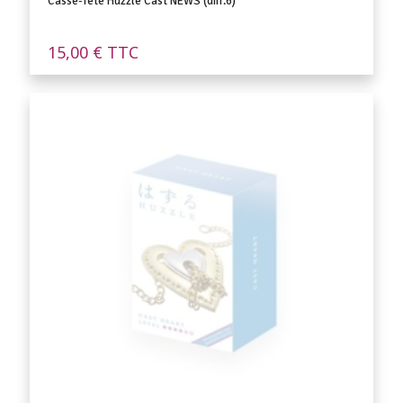
Casse-Tête Huzzle Cast NEWS (diff.6)
15,00
€
TTC