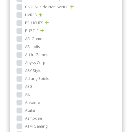
CADEAUX de NAISSANCE
LIVRES
PELUCHES
PUZZLE
ABI Games
AB Ludis
Act In Games
Abyss Corp
ABY Style
Adlung Spiele
AEG
Albi
Ankama
Atalia
Asmodee
ATM Gaming