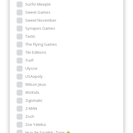
Surfin Meeple
Sweet Games
Sweet November
Synapes Games
Tactic
The Flying Games
Tiki Editions
Trefl
Ulysse
USAopoly
Wilson Jeux
WizKids
Zigomatic
Z-MAN
Zoch
Zoe Yateka
Jeux de Société - Type