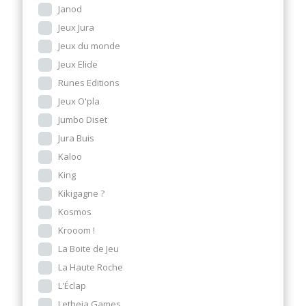
Janod
Jeux Jura
Jeux du monde
Jeux Elide
Runes Editions
Jeux O'pla
Jumbo Diset
Jura Buis
Kaloo
King
Kikigagne ?
Kosmos
Krooom !
La Boite de Jeu
La Haute Roche
L'Éclap
Letheia Games