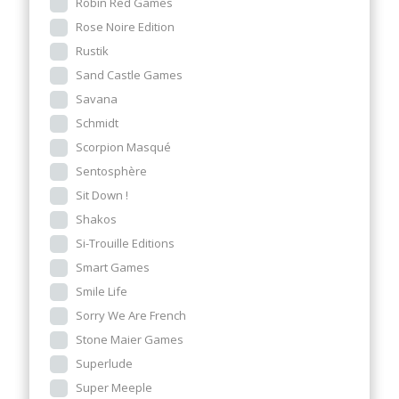
Robin Red Games
Rose Noire Edition
Rustik
Sand Castle Games
Savana
Schmidt
Scorpion Masqué
Sentosphère
Sit Down !
Shakos
Si-Trouille Editions
Smart Games
Smile Life
Sorry We Are French
Stone Maier Games
Superlude
Super Meeple