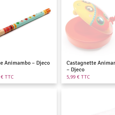
te Animambo – Djeco
Castagnette Anim
– Djeco
9
€
TTC
5,99
€
TTC