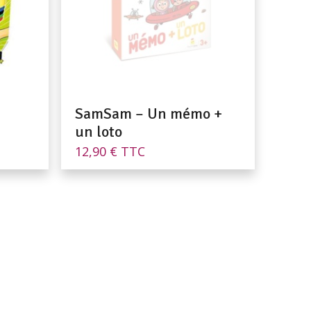
SamSam – Un mémo +
un loto
12,90
€
TTC