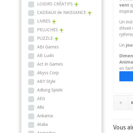
LOISIRS CRÉATIFS
vent
q
inspira
CADEAUX de NAISSANCE
LIVRES
Un inst
d’éveil
PELUCHES
rythmiq
PUZZLE
Un
jou
ABI Games
AB Ludis
Dimen
Anim
Act In Games
en fanf
Abyss Corp
ABY Style
Adlung Spiele
AEG
Albi
Ankama
Atalia
Vous ai
Asmodee