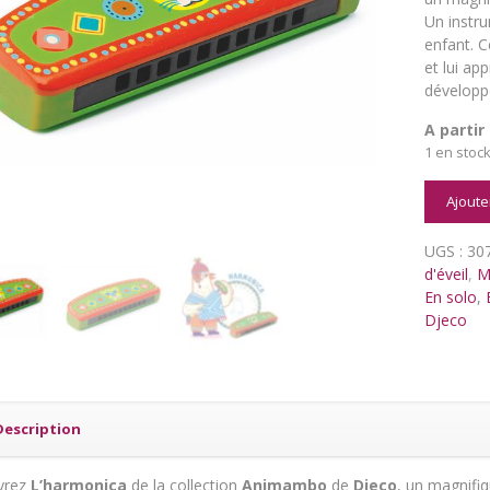
Un instru
enfant. 
et lui ap
développ
A partir
1 en stoc
quantit
Ajoute
de
Harmoni
UGS :
30
Animam
d'éveil
,
M
-
En solo
,
Djeco
Djeco
Description
vrez
L’harmonica
de la collection
Animambo
de
Djeco
, un magnifi