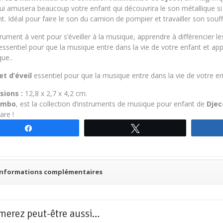
ui amusera beaucoup votre enfant qui découvrira le son métallique si 
nt. Idéal pour faire le son du camion de pompier et travailler son souff
rument à vent pour s’éveiller à la musique, apprendre à différencier 
 essentiel pour que la musique entre dans la vie de votre enfant et ap
ue..
et d’éveil
essentiel pour que la musique entre dans la vie de votre en
sions :
12,8 x 2,7 x 4,2 cm.
ambo
, est la collection d’instruments de musique pour enfant de
Djec
are !
Partagez
Tweetez
Informations complémentaires
merez peut-être aussi…