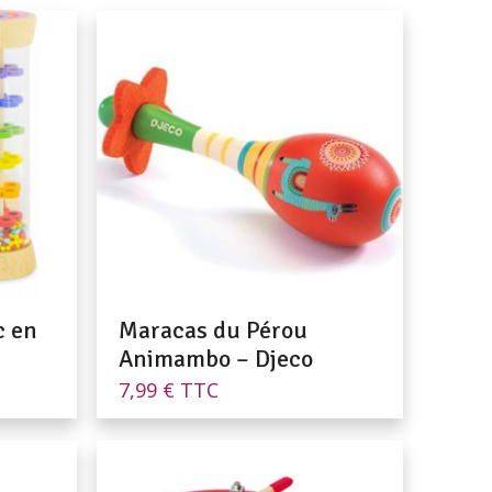
c en
Maracas du Pérou
Animambo – Djeco
7,99
€
TTC