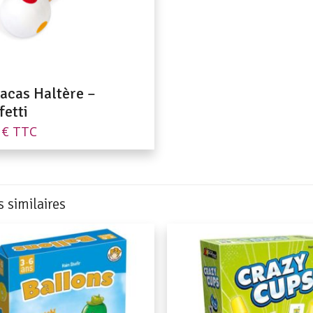
acas Haltère –
fetti
0
€
TTC
s similaires