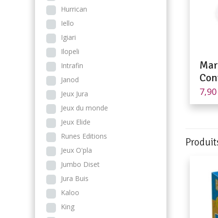
Hurrican
Iello
Igiari
Ilopeli
Mar
Intrafin
Con
Janod
7,9
Jeux Jura
Jeux du monde
Jeux Elide
Runes Editions
Produit
Jeux O'pla
Jumbo Diset
Jura Buis
Kaloo
King