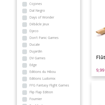
Cojones
Dal Negro
Days of Wonder
Débâcle Jeux
Djeco
Don't Panic Games
Ducale
Dujardin
Flû
DV Games
Edge
9,9
Editions du Hibou
Editions Ludomix
FFG Fantasy Flight Games
Flip Flap Edition
Fournier