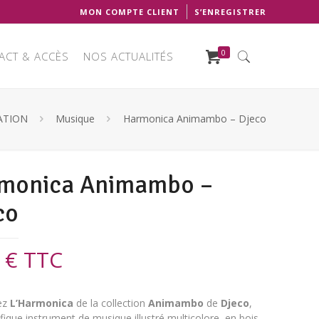
MON COMPTE CLIENT
S’ENREGISTRER
0
ACT & ACCÈS
NOS ACTUALITÉS
TATION
Musique
Harmonica Animambo – Djeco
monica Animambo –
co
9
€
TTC
ez
L’Harmonica
de la collection
Animambo
de
Djeco
,
ique instrument de musique illustré multicolore, en bois.