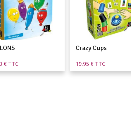
LLONS
Crazy Cups
00
€
TTC
19,95
€
TTC