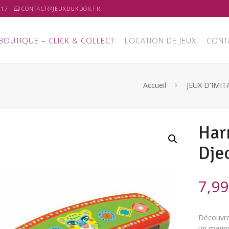
 17
CONTACT@JEUXDUKDOR.FR
BOUTIQUE – CLICK & COLLECT
LOCATION DE JEUX
CONT
Accueil
JEUX D'IMI
Har
Dje
7,9
Découvr
un magnif