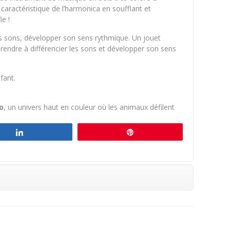
caractéristique de l’harmonica en soufflant et
le !
les sons, développer son sens rythmique. Un jouet
prendre à différencier les sons et développer son sens
fant.
o
, un univers haut en couleur où les animaux défilent
Partagez
Épingle