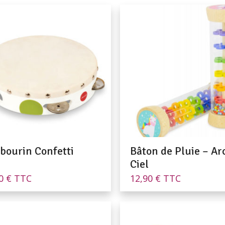
bourin Confetti
Bâton de Pluie – Ar
Ciel
90
€
TTC
12,90
€
TTC