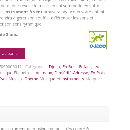
ment pour réveler le musicien qui sommeille en votre
Cet
instrument à vent
amusera beaucoup votre enfant,
prendra à gerer son souffle, différencier les sons et
er son sens rythmique.
 de 3 ans.
k
é
r au panier
ca
70900060111
Catégories :
Djeco
,
En Bois
,
Enfant
,
Jeu
bo
usique
Étiquettes :
Animaux
,
Dextérité-Adresse
,
En Bois
,
Eveil Musical
,
Thème Musique et Instruments
Marque :
que instrument de musique en bois très coloré
à