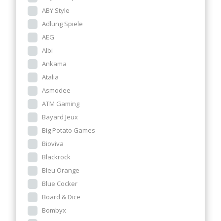
ABY Style
Adlung Spiele
AEG
Albi
Ankama
Atalia
Asmodee
ATM Gaming
Bayard Jeux
Big Potato Games
Bioviva
Blackrock
Bleu Orange
Blue Cocker
Board & Dice
Bombyx