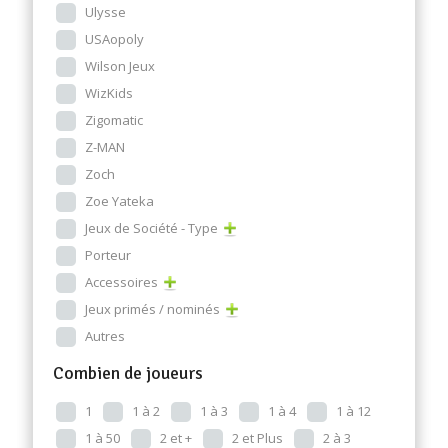
Ulysse
USAopoly
Wilson Jeux
WizKids
Zigomatic
Z-MAN
Zoch
Zoe Yateka
Jeux de Société - Type
Porteur
Accessoires
Jeux primés / nominés
Autres
Combien de joueurs
1
1 à 2
1 à 3
1 à 4
1 à 12
1 à 50
2 et +
2 et Plus
2 à 3