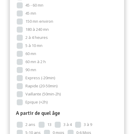
45 - 60 mn
45 mn
150 mn environ
180 à 240 mn
2 à 4 heures
5 à 10 mn
60 mn
60 mn à 2 h
90 mn
Express (-20min)
Rapide (20-50min)
Vaillante (50min-2h)
Epique (+2h)
A partir de quel âge
2 ans
13
3 à 4
3 à 9
5-10 ans
0 mois
0-6 Mois