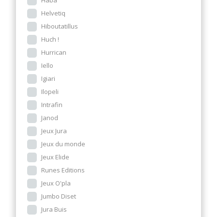
Helvetiq
Hiboutatillus
Huch !
Hurrican
Iello
Igiari
Ilopeli
Intrafin
Janod
Jeux Jura
Jeux du monde
Jeux Elide
Runes Editions
Jeux O'pla
Jumbo Diset
Jura Buis