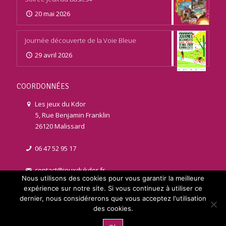
20 mai 2026
Journée découverte de la Voie Bleue
29 avril 2026
COORDONNÉES
Les jeux du Kdor
5, Rue Benjamin Franklin
26120 Malissard
06 47 52 95 17
contact@jeuxdukdor.fr
Nous utilisons des cookies pour vous garantir la meilleure
expérience sur notre site. Si vous continuez à utiliser ce
dernier, nous considérerons que vous acceptez l'utilisation
des cookies.
© 2021 jeuxdukdor.fr | Réalisé par
Licom Développement
. Tous