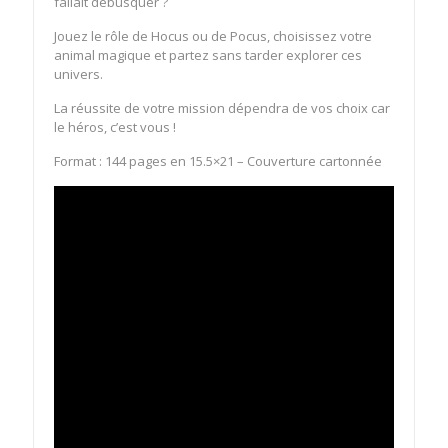
fallait débusquer ?
Jouez le rôle de Hocus ou de Pocus, choisissez votre
animal magique et partez sans tarder explorer ces
univers.
La réussite de votre mission dépendra de vos choix car
le héros, c’est vous !
Format : 144 pages en 15.5×21 – Couverture cartonnée