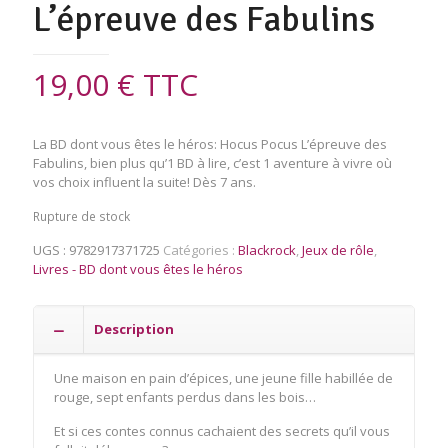
L’épreuve des Fabulins
19,00
€
TTC
La BD dont vous êtes le héros: Hocus Pocus L’épreuve des
Fabulins, bien plus qu’1 BD à lire, c’est 1 aventure à vivre où
vos choix influent la suite! Dès 7 ans.
Rupture de stock
UGS :
9782917371725
Catégories :
Blackrock
,
Jeux de rôle
,
Livres - BD dont vous êtes le héros
Description
Une maison en pain d’épices, une jeune fille habillée de
rouge, sept enfants perdus dans les bois…
Et si ces contes connus cachaient des secrets qu’il vous