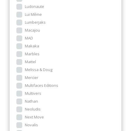
Ludonaute
Lui Même
Lumberjaks
Macajou
MAD
Makaka
Marbles
Mattel
Melissa & Doug
Mercier
Multifaces Editions
Multivers
Nathan
Neoludis
Next Move
Novalis