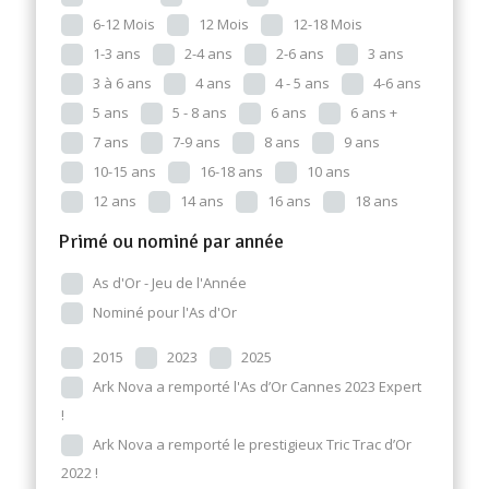
6-12 Mois
12 Mois
12-18 Mois
1-3 ans
2-4 ans
2-6 ans
3 ans
3 à 6 ans
4 ans
4 - 5 ans
4-6 ans
5 ans
5 - 8 ans
6 ans
6 ans +
7 ans
7-9 ans
8 ans
9 ans
10-15 ans
16-18 ans
10 ans
12 ans
14 ans
16 ans
18 ans
Primé ou nominé par année
As d'Or - Jeu de l'Année
Nominé pour l'As d'Or
2015
2023
2025
Ark Nova a remporté l'As d’Or Cannes 2023 Expert
!
Ark Nova a remporté le prestigieux Tric Trac d’Or
2022 !