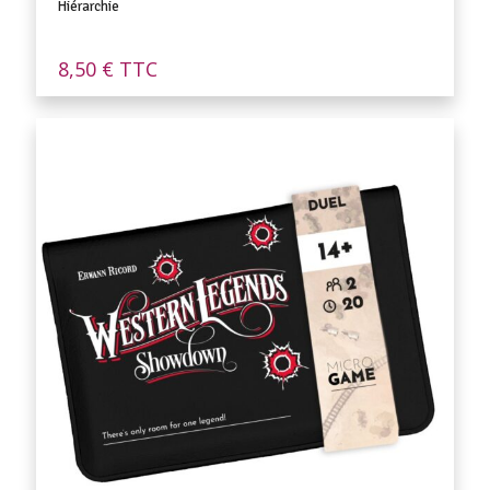
Hiérarchie
8,50
€
TTC