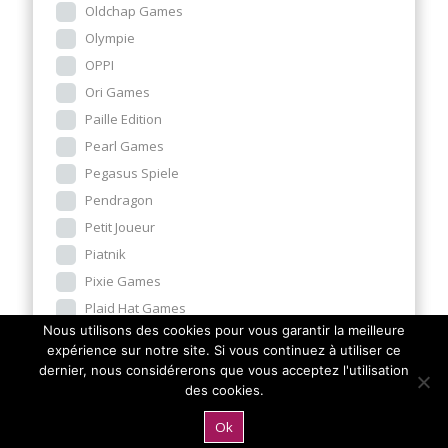
Oldchap Games
Olympie
OPPI
Ori Games
Paille Edition
Pearl Games
Pegasus Spiele
Pendragon
Petit Joueur
Piatnik
Pixie Games
Plaid Hat Games
Nous utilisons des cookies pour vous garantir la meilleure
Placôte
expérience sur notre site. Si vous continuez à utiliser ce
Play Punk
dernier, nous considérerons que vous acceptez l'utilisation
Pleasant Company
des cookies.
Pretzel Games
Ok
Purple Brain