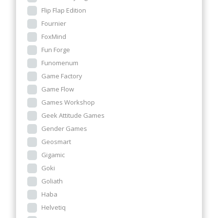
Flip Flap Edition
Fournier
FoxMind
Fun Forge
Funomenum
Game Factory
Game Flow
Games Workshop
Geek Attitude Games
Gender Games
Geosmart
Gigamic
Goki
Goliath
Haba
Helvetiq