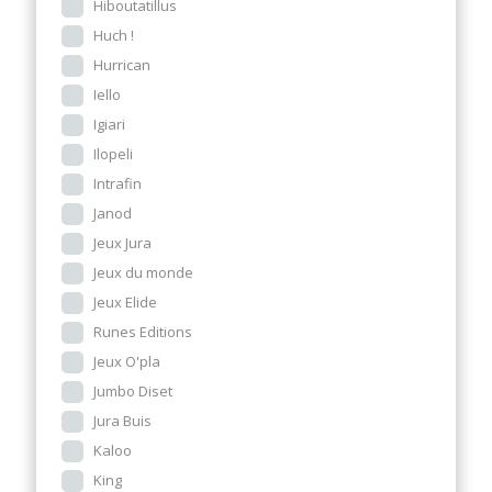
Hiboutatillus
Huch !
Hurrican
Iello
Igiari
Ilopeli
Intrafin
Janod
Jeux Jura
Jeux du monde
Jeux Elide
Runes Editions
Jeux O'pla
Jumbo Diset
Jura Buis
Kaloo
King