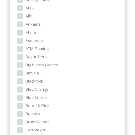
AEG
Albi
Ankama
Atalia
Asmodee
ATM Gaming
Bayard Jeux
Big Potato Games
Bioviva
Blackrock
Bleu Orange
Blue Cocker
Board & Dice
Bombyx
Brain Games
Carrom Art