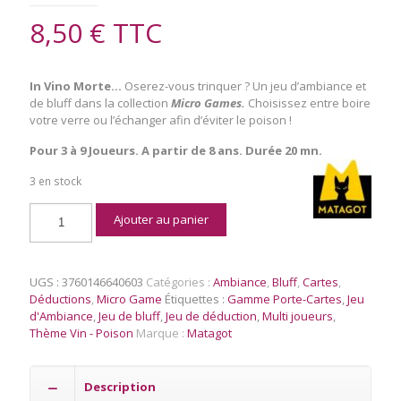
8,50
€
TTC
In Vino Morte…
Oserez-vous trinquer ? Un jeu d’ambiance et
de bluff dans la collection
Micro Games.
Choisissez entre boire
votre verre ou l’échanger afin d’éviter le poison !
Pour 3 à 9 Joueurs. A partir de 8 ans. Durée 20 mn.
3 en stock
quantité
Ajouter au panier
de
In
Vino
Morte
UGS :
3760146640603
Catégories :
Ambiance
,
Bluff
,
Cartes
,
Déductions
,
Micro Game
Étiquettes :
Gamme Porte-Cartes
,
Jeu
d'Ambiance
,
Jeu de bluff
,
Jeu de déduction
,
Multi joueurs
,
Thème Vin - Poison
Marque :
Matagot
Description