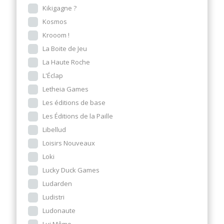
Kikigagne ?
Kosmos
Krooom !
La Boite de Jeu
La Haute Roche
L'Éclap
Letheia Games
Les éditions de base
Les Éditions de la Paille
Libellud
Loisirs Nouveaux
Loki
Lucky Duck Games
Ludarden
Ludistri
Ludonaute
Lui Même