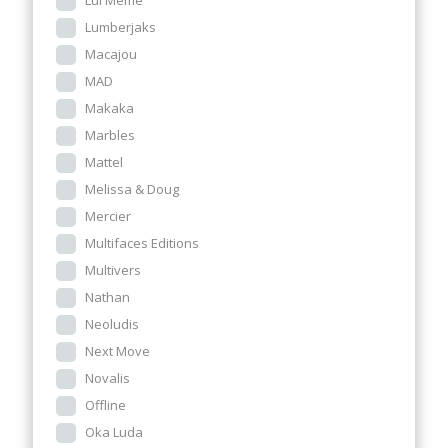
Lumberjaks
Macajou
MAD
Makaka
Marbles
Mattel
Melissa & Doug
Mercier
Multifaces Editions
Multivers
Nathan
Neoludis
Next Move
Novalis
Offline
Oka Luda