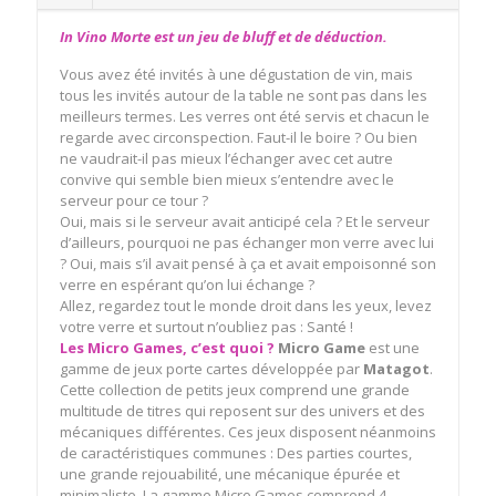
In Vino Morte est un jeu de bluff et de déduction.
Vous avez été invités à une dégustation de vin, mais
tous les invités autour de la table ne sont pas dans les
meilleurs termes. Les verres ont été servis et chacun le
regarde avec circonspection. Faut-il le boire ? Ou bien
ne vaudrait-il pas mieux l’échanger avec cet autre
convive qui semble bien mieux s’entendre avec le
serveur pour ce tour ?
Oui, mais si le serveur avait anticipé cela ? Et le serveur
d’ailleurs, pourquoi ne pas échanger mon verre avec lui
? Oui, mais s’il avait pensé à ça et avait empoisonné son
verre en espérant qu’on lui échange ?
Allez, regardez tout le monde droit dans les yeux, levez
votre verre et surtout n’oubliez pas : Santé !
Les Micro Games, c’est quoi ?
Micro Game
est une
gamme de jeux porte cartes développée par
Matagot
.
Cette collection de petits jeux comprend une grande
multitude de titres qui reposent sur des univers et des
mécaniques différentes. Ces jeux disposent néanmoins
de caractéristiques communes : Des parties courtes,
une grande rejouabilité, une mécanique épurée et
minimaliste. La gamme Micro Games comprend 4