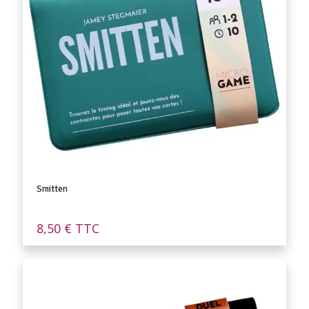
Smitten
8,50
€
TTC