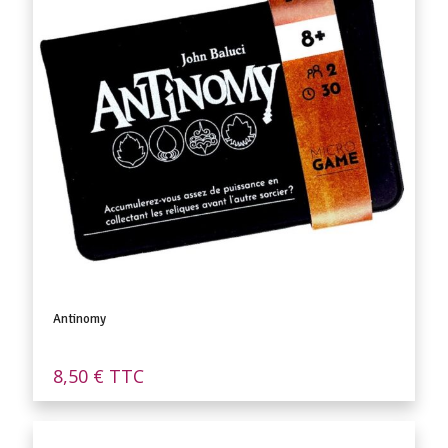
Antinomy
8,50
€
TTC