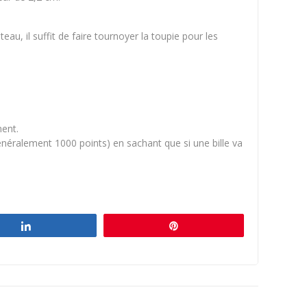
teau, il suffit de faire tournoyer la toupie pour les
ment.
généralement 1000 points) en sachant que si une bille va
Partagez
Épingle