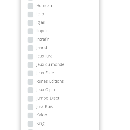
Hurrican
Iello
Igiari
Ilopeli
Intrafin
Janod
Jeux Jura
Jeux du monde
Jeux Elide
Runes Editions
Jeux O'pla
Jumbo Diset
Jura Buis
Kaloo
King