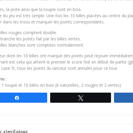
les, la piste ainsi que la toupie sont en bois.
e du jeu est très simple. Une fois les 10 billes placées au centre du pla
r dans les trous et marquer les points correspondants.
billes rouges comptent double.
tranche les points fait par les billes vertes.
billes blanches sont comptées normalement.
eur dont les 10 billes ont marqué des points peut rejouer immédiate
ant est celui qui atteint le premier le score fixé en début de partie (
 case ‘0’, tous les points du lanceur sont annulés pour ce tour.
nu :
, 1 toupie et 10 billes en bois (6 naturelles, 2 rouges et 2 vertes)
Partagez
Tweetez
s similaires