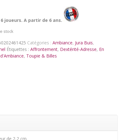
 6 joueurs. A partir de 6 ans.
e stock
60202461425
Catégories :
Ambiance
,
Jura Buis
,
nel
Étiquettes :
Affrontement
,
Dextérité-Adresse
,
En
 d'Ambiance
,
Toupie & Billes
ur de 2,2 cm.