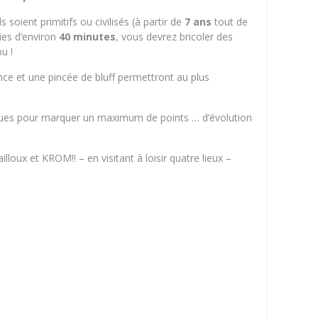
ils soient primitifs ou civilisés (à partir de
7 ans
tout de
ies d’environ
40 minutes
, vous devrez bricoler des
u !
ce et une pincée de bluff permettront au plus
sques pour marquer un maximum de points … d’évolution
lloux et KROM!! – en visitant à loisir quatre lieux –