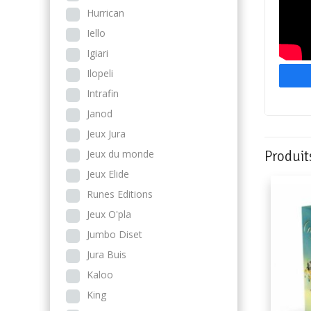
Hurrican
Iello
Igiari
Ilopeli
Intrafin
Janod
Jeux Jura
Jeux du monde
Produit
Jeux Elide
Runes Editions
Jeux O'pla
Jumbo Diset
Jura Buis
Kaloo
King