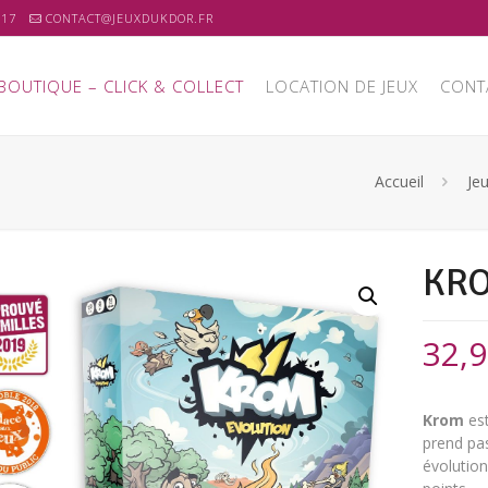
 17
CONTACT@JEUXDUKDOR.FR
BOUTIQUE – CLICK & COLLECT
LOCATION DE JEUX
CONT
Accueil
Je
KRO
32,
Krom
est
prend pas
évolutio