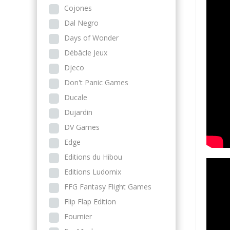
Cojones
Dal Negro
Days of Wonder
Débâcle Jeux
Djeco
Don't Panic Games
Ducale
Dujardin
DV Games
Edge
Editions du Hibou
Editions Ludomix
FFG Fantasy Flight Games
Flip Flap Edition
Fournier