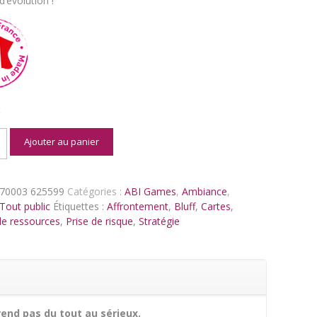
d’évolution !
k
é
Ajouter au panier
n
770003 625599
Catégories :
ABI Games
,
Ambiance
,
 Tout public
Étiquettes :
Affrontement
,
Bluff
,
Cartes
,
de ressources
,
Prise de risque
,
Stratégie
rend pas du tout au sérieux.