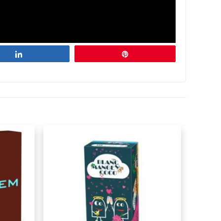
Partagez
Épingle