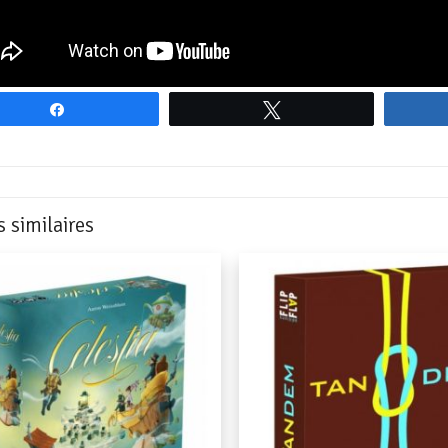
Partagez
Tweetez
s similaires