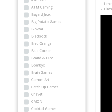
– 1 min
ATM Gaming
– 1 liv
Bayard Jeux
Big Potato Games
Bioviva
Blackrock
Bleu Orange
Blue Cocker
Board & Dice
Bombyx
Brain Games
Carrom Art
Catch Up Games
Chavet
CMON
Cocktail Games