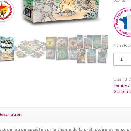
points … 
4 en stoc
quantit
de
KROM
évolutio
UGS :
3 
Famille /
Gestion 
Description
st un jeu de société sur le thème de la préhistoire et ne se p