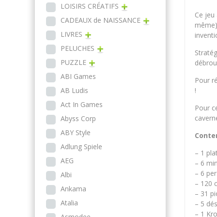
LOISIRS CRÉATIFS
Ce jeu
CADEAUX de NAISSANCE
même),
LIVRES
inventi
PELUCHES
Straté
PUZZLE
débroui
ABI Games
Pour r
AB Ludis
!
Act In Games
Pour ce
cavern
Abyss Corp
ABY Style
Conte
Adlung Spiele
– 1 pla
AEG
– 6 min
– 6 per
Albi
– 120 
Ankama
– 31 p
Atalia
– 5 dé
– 1 Kr
Asmodee