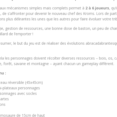
 aux mécanismes simples mais complets permet à
2 à 6 joueurs
, qu’
 de s’affronter pour devenir le nouveau chef des Kroms. Lors de part
ons plus délirantes les unes que les autres pour faire évoluer votre trib
gie, gestion de ressources, une bonne dose de baston, un peu de chan
llard de l’emporter !
ésumer, le but du jeu est de réaliser des évolutions abracadabrante
la les personnages doivent récolter diverses ressources – bois, os, cai
e, forêt, savane et montagne – ayant chacun un gameplay différent.
nu :
­teau réver­sible (45x45cm)
i-pla­teaux per­son­nages
­son­nages avec socles
cartes
ions
s
o­mo­saure de 15cm de haut