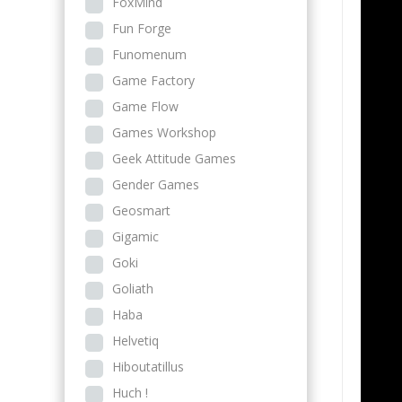
FoxMind
Fun Forge
Funomenum
Game Factory
Game Flow
Games Workshop
Geek Attitude Games
Gender Games
Geosmart
Gigamic
Goki
Goliath
Haba
Helvetiq
Hiboutatillus
Huch !