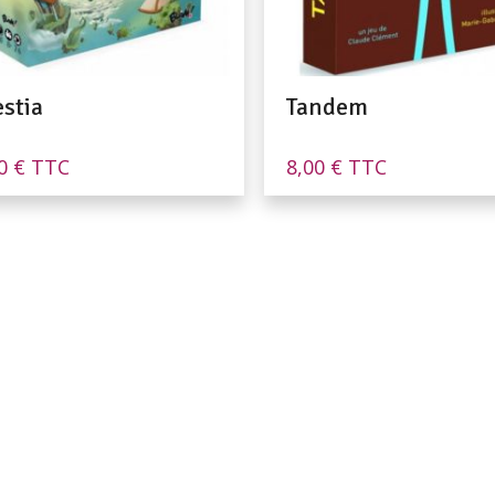
estia
Tandem
90
€
TTC
8,00
€
TTC