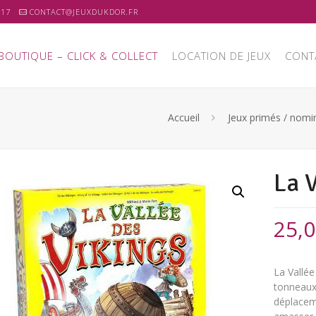
 17
CONTACT@JEUXDUKDOR.FR
BOUTIQUE – CLICK & COLLECT
LOCATION DE JEUX
CONT
Accueil
Jeux primés / nomi
La 
25,
La Vallée
tonneaux 
déplacem