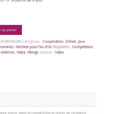
e l’or.
A partir de 6 ans.
k
é
r au panier
10168243245
Catégories :
Coopération
,
Enfant
,
Jeux
 nominés
,
Nominé pour l'As d'Or
Étiquettes :
Compétition
,
é-Adresse
,
Haba
,
Vikings
Marque :
Haba
our entrer dans la compétition et tenter de récupérer