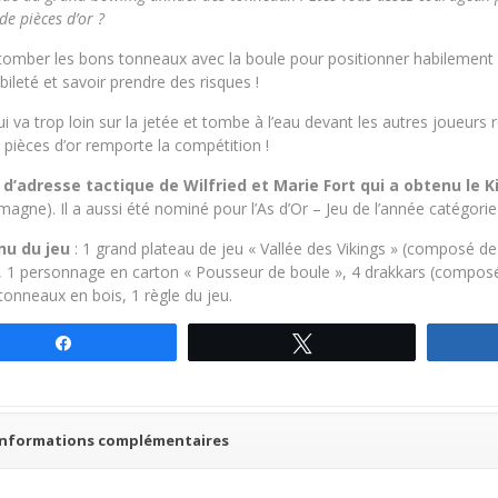
 de pièces d’or ?
tomber les bons tonneaux avec la boule pour positionner habilement les
bileté et savoir prendre des risques !
ui va trop loin sur la jetée et tombe à l’eau devant les autres joueurs 
 pièces d’or remporte la compétition !
 d’adresse tactique de Wilfried et Marie Fort qui a obtenu le K
magne). Il a aussi été nominé pour l’As d’Or – Jeu de l’année catégori
nu du jeu
: 1 grand plateau de jeu « Vallée des Vikings » (composé d
s, 1 personnage en carton « Pousseur de boule », 4 drakkars (composé
 tonneaux en bois, 1 règle du jeu.
Partagez
Tweetez
Informations complémentaires