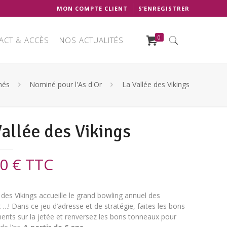
MON COMPTE CLIENT
S’ENREGISTRER
0
ACT & ACCÈS
NOS ACTUALITÉS
nés
Nominé pour l'As d'Or
La Vallée des Vikings
Vallée des Vikings
00
€
TTC
 des Vikings accueille le grand bowling annuel des
…! Dans ce jeu d’adresse et de stratégie, faites les bons
ents sur la jetée et renversez les bons tonneaux pour