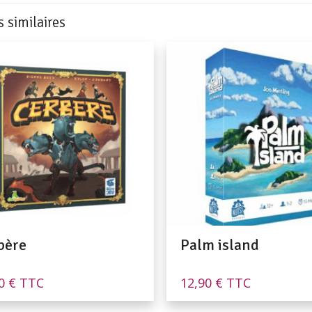
s similaires
bère
Palm island
00
€
TTC
12,90
€
TTC