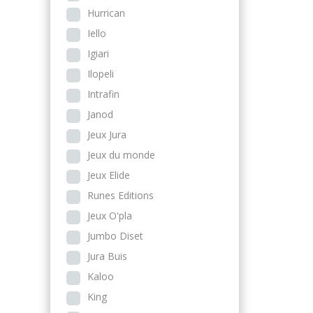
Hurrican
Iello
Igiari
Ilopeli
Intrafin
Janod
Jeux Jura
Jeux du monde
Jeux Elide
Runes Editions
Jeux O'pla
Jumbo Diset
Jura Buis
Kaloo
King