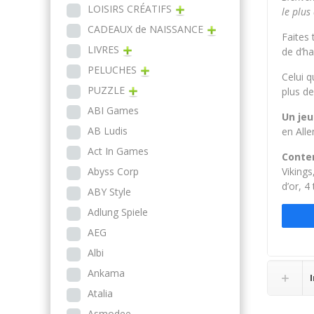
LOISIRS CRÉATIFS
le plus
CADEAUX de NAISSANCE
Faites 
LIVRES
de d’ha
PELUCHES
Celui q
PUZZLE
plus de
ABI Games
Un jeu
AB Ludis
en Alle
Act In Games
Conte
Abyss Corp
Viking
d’or, 4
ABY Style
Adlung Spiele
AEG
Albi
Ankama
Atalia
Asmodee