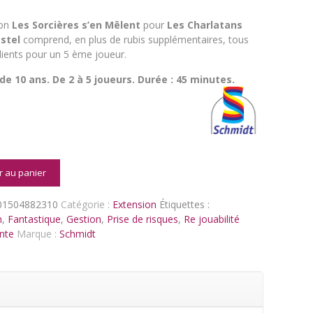
ion
Les Sorcières s’en Mêlent
pour
Les Charlatans
stel
comprend, en plus de rubis supplémentaires, tous
dients pour un 5 ème joueur.
 de 10 ans. D
e 2 à 5 joueurs. Durée :
45 minutes.
k
é
r au panier
01504882310
Catégorie :
Extension
Étiquettes :
ans
n
,
Fantastique
,
Gestion
,
Prise de risques
,
Re jouabilité
nte
Marque :
Schmidt
l
s