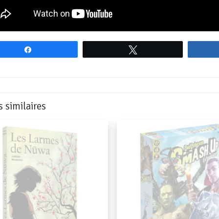
Partagez
Tweetez
s similaires