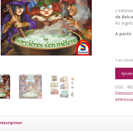
L’extens
de Belca
les ingré
A partir
1 en stoc
quantit
Ajoute
de
Les
UGS :
40
Charlat
Extensio
de
intéressa
Belcaste
:
Les
Sorcière
Description
s'en
Mêlent