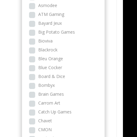
Asmodee
ATM Gaming
Bayard Jeux
Big Potato Games
Bioviva
Blackrock
Bleu Orange
Blue Cocker
Board & Dice
Bombyx
Brain Games
Carrom Art
Catch Up Games
Chavet
CMON