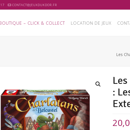
 17
CONTACT@JEUXDUKDOR.FR
BOUTIQUE – CLICK & COLLECT
LOCATION DE JEUX
CONT
Les Cha
Les
: Le
Ext
20,