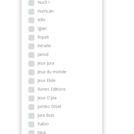
Huch !
Hurrican
Iello
Igiari
Ilopeli
Intrafin
Janod
Jeux Jura
Jeux du monde
Jeux Elide
Runes Editions
Jeux O'pla
Jumbo Diset
Jura Buis
Kaloo
King