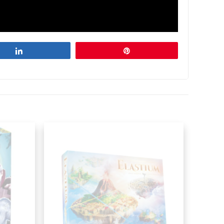
Partagez
Épingle