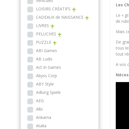
Véhicules
Les Ch
LOISIRS CRÉATIFS
Le « g
CADEAUX de NAISSANCE
de rub
LIVRES
Mais ce
PELUCHES
De gran
PUZZLE
tous le
ABI Games
tout ré
AB Ludis
A vos 
Act In Games
Nécess
Abyss Corp
ABY Style
Adlung Spiele
AEG
Albi
Ankama
Atalia