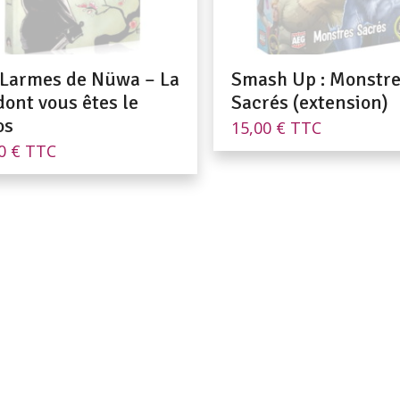
 Larmes de Nüwa – La
Smash Up : Monstr
dont vous êtes le
Sacrés (extension)
os
15,00
€
TTC
00
€
TTC