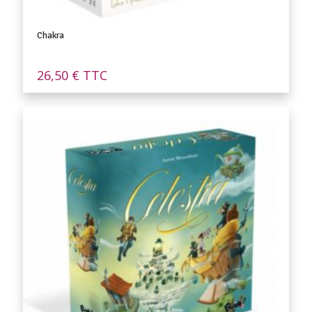
Chakra
26,50
€
TTC