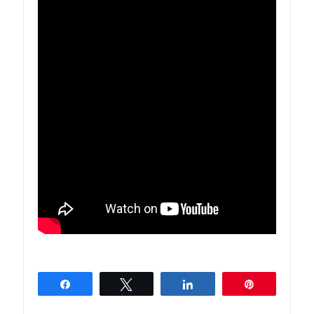
Partagez
Tweetez
Partagez
Épingle