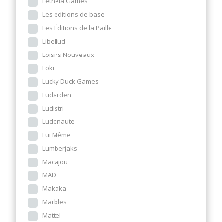
Letheia Games
Les éditions de base
Les Éditions de la Paille
Libellud
Loisirs Nouveaux
Loki
Lucky Duck Games
Ludarden
Ludistri
Ludonaute
Lui Même
Lumberjaks
Macajou
MAD
Makaka
Marbles
Mattel