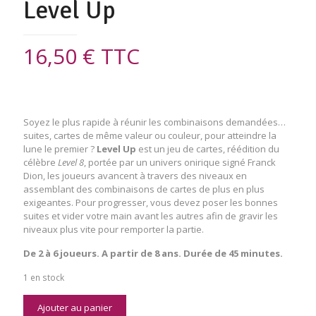
Level Up
16,50
€
TTC
Soyez le plus rapide à réunir les combinaisons demandées…
suites, cartes de même valeur ou couleur, pour atteindre la
lune le premier ?
Level Up
est un
jeu de cartes,
réédition du
célèbre
Level 8
, portée par un univers onirique signé Franck
Dion, les joueurs avancent à travers des niveaux en
assemblant des combinaisons de cartes de plus en plus
exigeantes. Pour progresser, vous devez poser les bonnes
suites et vider votre main avant les autres afin de gravir les
niveaux plus vite pour remporter la partie.
De 2 à 6 joueurs. A partir de 8 ans. Durée de 45 minutes.
1 en stock
quantité
Ajouter au panier
de