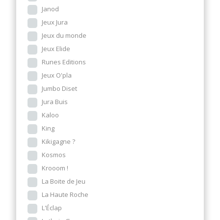
Janod
Jeux Jura
Jeux du monde
Jeux Elide
Runes Editions
Jeux O'pla
Jumbo Diset
Jura Buis
Kaloo
King
Kikigagne ?
Kosmos
Krooom !
La Boite de Jeu
La Haute Roche
L'Éclap