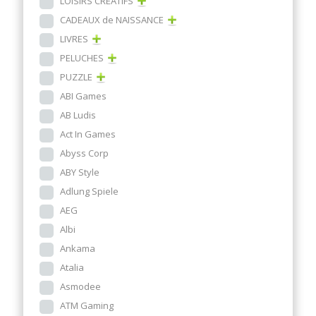
LOISIRS CRÉATIFS
CADEAUX de NAISSANCE
LIVRES
PELUCHES
PUZZLE
ABI Games
AB Ludis
Act In Games
Abyss Corp
ABY Style
Adlung Spiele
AEG
Albi
Ankama
Atalia
Asmodee
ATM Gaming