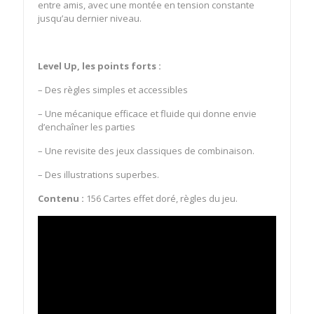
entre amis, avec une montée en tension constante
jusqu’au dernier niveau.
Level Up, les points forts :
– Des règles simples et accessibles
– Une mécanique efficace et fluide qui donne envie
d’enchaîner les parties
– Une revisite des jeux classiques de combinaison.
– Des illustrations superbes.
Contenu :
156 Cartes effet doré, règles du jeu.