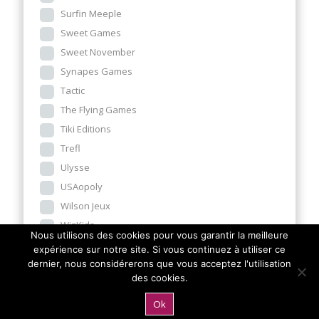
Surfin Meeple
Sweet Games
Sweet November
Synapes Games
Tactic
The Flying Games
Tiki Editions
Trefl
Ulysse
USAopoly
Wilson Jeux
WizKids
Nous utilisons des cookies pour vous garantir la meilleure
Zigomatic
expérience sur notre site. Si vous continuez à utiliser ce
Z-MAN
dernier, nous considérerons que vous acceptez l'utilisation
des cookies.
Zoch
Zoe Yateka
Ok