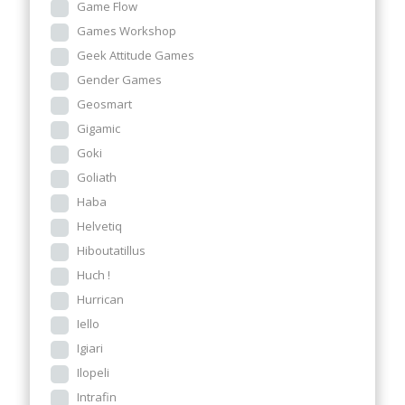
Game Flow
Games Workshop
Geek Attitude Games
Gender Games
Geosmart
Gigamic
Goki
Goliath
Haba
Helvetiq
Hiboutatillus
Huch !
Hurrican
Iello
Igiari
Ilopeli
Intrafin