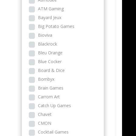
ATM Gaming
Bayard Jeux
Big Potato Games
Bioviva
Blackrock
Bleu Orange
Blue Cocker
Board & Dice
Bombyx
Brain Games
Carrom Art
Catch Up Games
Chavet
CMON
Cocktail Games