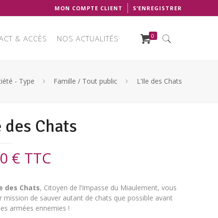
MON COMPTE CLIENT
S’ENREGISTRER
0
ACT & ACCÈS
NOS ACTUALITÉS
iété - Type
Famille / Tout public
L’Ile des Chats
e des Chats
90
€
TTC
le des Chats
, Citoyen de l’Impasse du Miaulement, vous
r mission de sauver autant de chats que possible avant
 des armées ennemies !