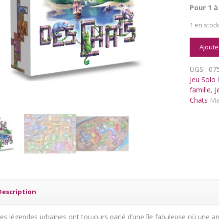
Pour 1 à
1 en stoc
quantit
Ajoute
de
L'Ile
UGS :
07
des
Jeu Solo
Chats
famille
,
J
Chats
Ma
Description
es légendes urbaines ont toujours parlé d’une île fabuleuse où une an