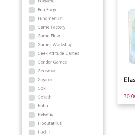
FoxMind
Fun Forge
Funomenum
Game Factory
Game Flow
Games Workshop
Geek Attitude Games
Gender Games
Geosmart
Ela
Gigamic
Goki
30,
Goliath
Haba
Helvetiq
Hiboutatillus
Huch !