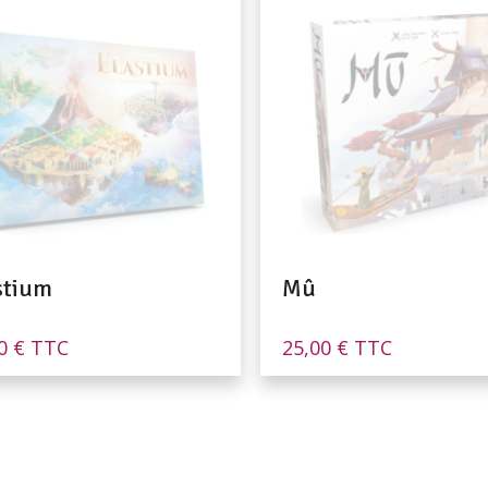
stium
Mû
00
€
TTC
25,00
€
TTC