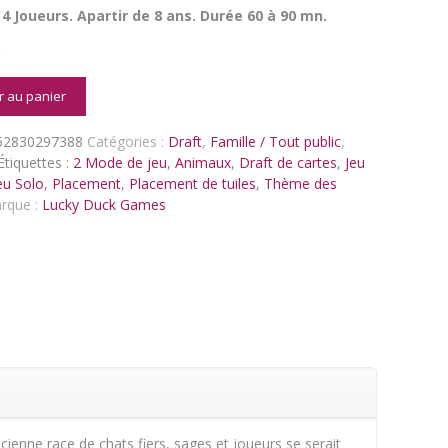
 4 Joueurs. Apartir de 8 ans. Durée 60 à 90 mn.
k
é
r au panier
52830297388
Catégories :
Draft
,
Famille / Tout public
,
Étiquettes :
2 Mode de jeu
,
Animaux
,
Draft de cartes
,
Jeu
eu Solo
,
Placement
,
Placement de tuiles
,
Thème des
rque :
Lucky Duck Games
cienne race de chats fiers, sages et joueurs se serait