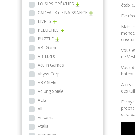
LOISIRS CRÉATIFS
établie
CADEAUX de NAISSANCE
De réce
LIVRES
Mais il
PELUCHES
monde. 
PUZZLE
créatur
ABI Games
Vous ê
AB Ludis
de Ves
Act In Games
Vous de
Abyss Corp
bateau 
ABY Style
Alors q
des tui
Adlung Spiele
AEG
Essayez
prochai
Albi
sera pa
Ankama
Atalia
Asmodee