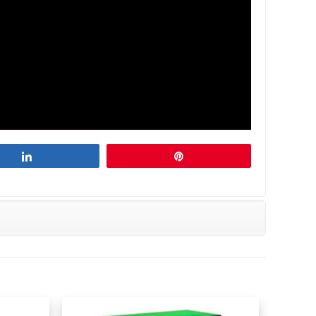
Partagez
Épingle