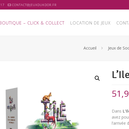
 17
CONTACT@JEUXDUKDOR.FR
BOUTIQUE – CLICK & COLLECT
LOCATION DE JEUX
CONT
Accueil
Jeux de Soc
L’Il
51,
Dans
L’I
avez pou
l’arrivée