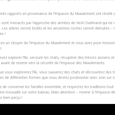
.
nts rapports en provenance de l’Impasse du Miaulement ont révélé qu’
s sont menacés par l’approche des armées de Vesh Darkhand qui ne recu
Les arbres seront brûlés et les anciennes roches seront détruites – 
es !
tes un citoyen de l’Impasse du Miaulement et vous avez pour mission 
h.
vez explorer l’île, secourir les chats, récupérer des trésors anciens
avant de revenir vers la sécurité de l’Impasse des Miaulements.
ue vous explorerez l’île, vous sauverez des chats et découvrirez des t
les de différentes formes que vous devrez positionner avec soin sur v
 de conserver les familles ensemble, et respectez les traditions tout
ne trouvaille sur votre bateau. Mais attention – revenir à l’Impasse 
s bien perçu !