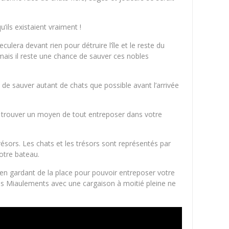
ils existaient vraiment !
lera devant rien pour détruire l’île et le reste du
mais il reste une chance de sauver ces nobles
de sauver autant de chats que possible avant l’arrivée
 et trouver un moyen de tout entreposer dans votre
résors. Les chats et les trésors sont représentés par
otre bateau.
 en gardant de la place pour pouvoir entreposer votre
des Miaulements avec une cargaison à moitié pleine ne