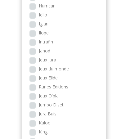
Hurrican
Iello
Igiari
Ilopeli
Intrafin
Janod
Jeux Jura
Jeux du monde
Jeux Elide
Runes Editions
Jeux O'pla
Jumbo Diset
Jura Buis
Kaloo
King