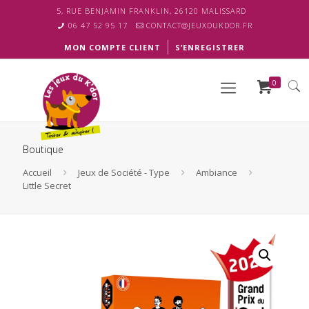
5, RUE BENJAMIN FRANKLIN, 26120 MALISSARD
06 47 52 95 17
CONTACT@JEUXDUKDOR.FR
MON COMPTE CLIENT
S’ENREGISTRER
0
Boutique
Accueil
Jeux de Société - Type
Ambiance
Little Secret