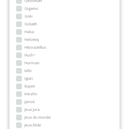
Geosmart
Gigamic
Goki
Goliath
Haba
Helvetiq
Hiboutatillus
Huch !
Hurrican
Iello
Igiari
Ilopeli
Intrafin
Janod
Jeux Jura
Jeux du monde
Jeux Elide