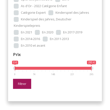
As d'Or - 2022 Catégorie Enfant
Catègorie Expert
Kinderspiel des Jahres
Kinderspiel des Jahres, Deutscher
Kinderspielepreis
En 2021
En 2020
En 2017-2019
En 2014-2016
En 2011-2013
En 2010 et avant
Prix
0 €
295 €
0
74
148
221
295
Filtrer