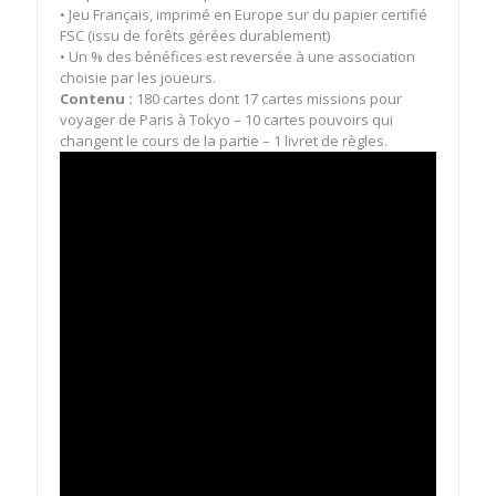
• Jeu Français, imprimé en Europe sur du papier certifié
FSC (issu de forêts gérées durablement)
• Un % des bénéfices est reversée à une association
choisie par les joueurs.
Contenu :
180 cartes dont 17 cartes missions pour
voyager de Paris à Tokyo – 10 cartes pouvoirs qui
changent le cours de la partie – 1 livret de règles.