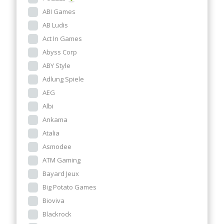
ABI Games
AB Ludis
Act In Games
Abyss Corp
ABY Style
Adlung Spiele
AEG
Albi
Ankama
Atalia
Asmodee
ATM Gaming
Bayard Jeux
Big Potato Games
Bioviva
Blackrock