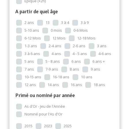
Epique (+2h)
A partir de quel âge
2 ans
13
3 à 4
3 à 9
5-10 ans
0 mois
0-6 Mois
6-12 Mois
12 Mois
12-18 Mois
1-3 ans
2-4 ans
2-6 ans
3 ans
3 à 6 ans
4 ans
4 - 5 ans
4-6 ans
5 ans
5 - 8 ans
6 ans
6 ans +
7 ans
7-9 ans
8 ans
9 ans
10-15 ans
16-18 ans
10 ans
12 ans
14 ans
16 ans
18 ans
Primé ou nominé par année
As d'Or - Jeu de l'Année
Nominé pour l'As d'Or
2015
2023
2025