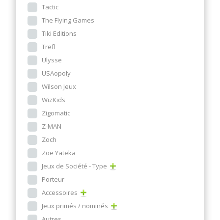
Tactic
The Flying Games
Tiki Editions
Trefl
Ulysse
USAopoly
Wilson Jeux
WizKids
Zigomatic
Z-MAN
Zoch
Zoe Yateka
Jeux de Société - Type
Porteur
Accessoires
Jeux primés / nominés
Autres