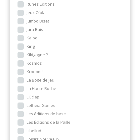
Runes Editions
Jeux O'pla
Jumbo Diset
Jura Buis
Kaloo
King
Kikigagne ?
Kosmos
Krooom !
La Boite de Jeu
La Haute Roche
L'Éclap
Letheia Games
Les éditions de base
Les Éditions de la Paille
Libellud
Loisirs Nouveaux