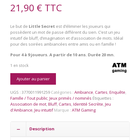
21,90
€
TTC
Le but de
Little Secret
est d’éliminer les joueurs qui
possèdent un mot de passe différent du sien. C’est un jeu
intuitif de bluff, d’imagination et d’association de mots. Idéal
pour des soirées ambiancées entre amis ou en famille !
Pour 4 à 9 joueurs. A partir de 10 ans. Durée 20 mn.
1 en stock
quantité
Ajouter au panier
de
Little
UGS :
3770011991259
Catégories :
Ambiance
,
Cartes
,
Enquête
,
Secret
Famille / Tout public
,
Jeux primés / nominés
Étiquettes :
Association de mot
,
Bluff
,
Cartes
,
Identité Secrète
,
Jeu
d'Ambiance
,
Jeu intuitif
Marque :
ATM Gaming
Description