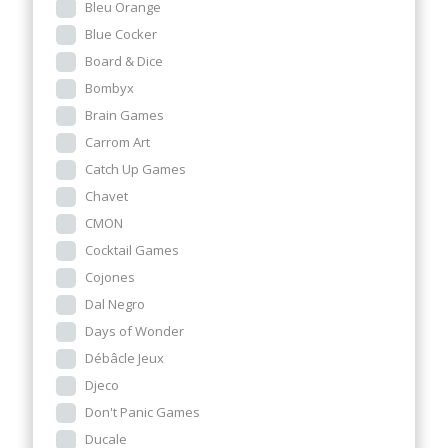
Bleu Orange
Blue Cocker
Board & Dice
Bombyx
Brain Games
Carrom Art
Catch Up Games
Chavet
CMON
Cocktail Games
Cojones
Dal Negro
Days of Wonder
Débâcle Jeux
Djeco
Don't Panic Games
Ducale