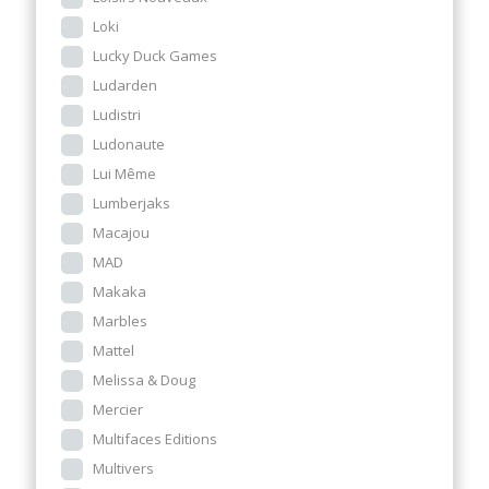
Loki
Lucky Duck Games
Ludarden
Ludistri
Ludonaute
Lui Même
Lumberjaks
Macajou
MAD
Makaka
Marbles
Mattel
Melissa & Doug
Mercier
Multifaces Editions
Multivers