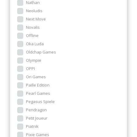
Nathan
Neoludis
Next Move
Novalis
Offline
Oka Luda
Oldchap Games
Olympie
OPPI
Ori Games
Paille Edition
Pearl Games
Pegasus Spiele
Pendragon
Petit Joueur
Piatnik
Pixie Games