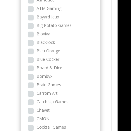
ATM Gaming
Bayard Jeux
Big Potato Games
Bioviva
Blackrock
Bleu Orange
Blue Cocker
Board & Dice
Bombyx
Brain Games
Carrom Art
Catch Up Games
Chavet
CMON
Cocktail Games