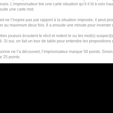
rues. L’improvisateur tire une carte situation qu’il il lit à voix h
nsuite une carte mot.
mot ne l’inspire pas par rapport à la situation imposée, il peut p
r au maximum deux fois. Il a ensuite une minute pour inventer u
tres joueurs écoutent le récit et notent le ou les mot(s) suspect(s
 Si oui, on fait un tour de table pour entendre les propositions 
sonne ne l’a découvert, l’improvisateur marque 50 points. Sino
 25 points.