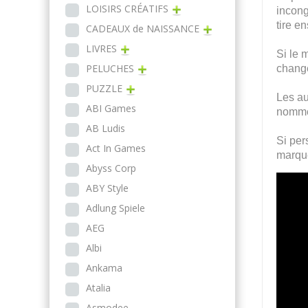
LOISIRS CRÉATIFS
incong
tire e
CADEAUX de NAISSANCE
LIVRES
Si le 
PELUCHES
change
PUZZLE
Les au
ABI Games
nommé.
AB Ludis
Si per
Act In Games
marque
Abyss Corp
ABY Style
Adlung Spiele
AEG
Albi
Ankama
Atalia
Asmodee