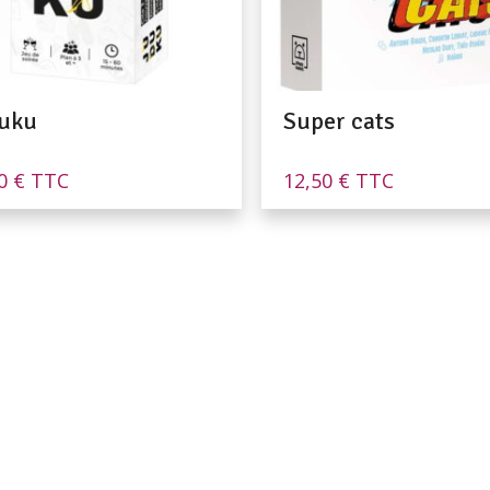
uku
Super cats
00
€
TTC
12,50
€
TTC