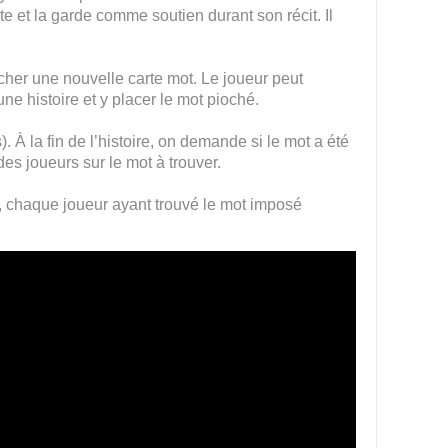
aute et la garde comme soutien durant son récit. Il
iocher une nouvelle carte mot. Le joueur peut
ne histoire et y placer le mot pioché.
). À la fin de l’histoire, on demande si le mot a été
des joueurs sur le mot à trouver.
n, chaque joueur ayant trouvé le mot imposé