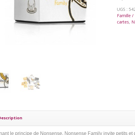
UGS :
54
Famille /
cartes
,
N
Description
ant le principe de Nonsense, Nonsense Family invite petits et g