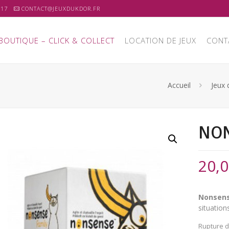
 17
CONTACT@JEUXDUKDOR.FR
BOUTIQUE – CLICK & COLLECT
LOCATION DE JEUX
CONT
Accueil
Jeux 
NON
20,
Nonsens
situatio
Rupture d