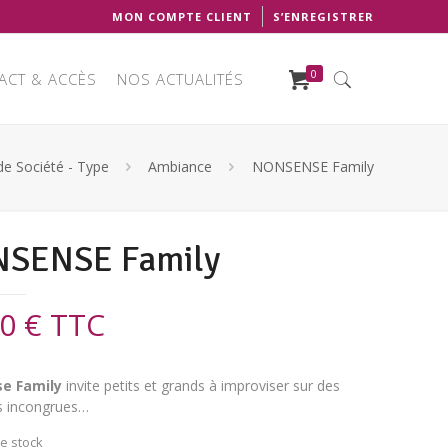
MON COMPTE CLIENT
S’ENREGISTRER
0
ACT & ACCÈS
NOS ACTUALITÉS
de Société - Type
Ambiance
NONSENSE Family
SENSE Family
00
€
TTC
e Family
invite petits et grands à improviser sur des
ns incongrues…
e stock