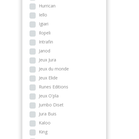
Hurrican
Iello
Igiari
Ilopeli
Intrafin
Janod
Jeux Jura
Jeux du monde
Jeux Elide
Runes Editions
Jeux O'pla
Jumbo Diset
Jura Buis
Kaloo
King