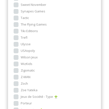
Sweet November
Synapes Games
Tactic
The Flying Games
Tiki Editions
Trefl
Ulysse
USAopoly
Wilson Jeux
WizKids
Zigomatic
Z-MAN
Zoch
Zoe Yateka
Jeux de Société - Type
Porteur