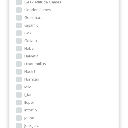
Geek Attitude Games
Gender Games
Geosmart
Gigamic
Goki
Goliath
Haba
Helvetiq
Hiboutatillus
Huch !
Hurrican
Iello
Igiari
Ilopeli
Intrafin
Janod
Jeux Jura