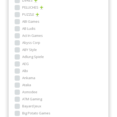
LIVRES
PELUCHES
PUZZLE
ABI Games
AB Ludis
Act In Games
Abyss Corp
ABY Style
Adlung Spiele
AEG
Albi
Ankama
Atalia
Asmodee
ATM Gaming
Bayard Jeux
Big Potato Games