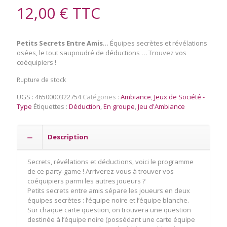
12,00
€
TTC
Petits Secrets Entre Amis
… Équipes secrètes et révélations
osées, le tout saupoudré de déductions … Trouvez vos
coéquipiers !
Rupture de stock
UGS :
4650000322754
Catégories :
Ambiance
,
Jeux de Société -
Type
Étiquettes :
Déduction
,
En groupe
,
Jeu d'Ambiance
Description
Secrets, révélations et déductions, voici le programme
de ce party-game ! Arriverez-vous à trouver vos
coéquipiers parmi les autres joueurs ?
Petits secrets entre amis sépare les joueurs en deux
équipes secrètes : l’équipe noire et l’équipe blanche.
Sur chaque carte question, on trouvera une question
destinée à l’équipe noire (possédant une carte équipe