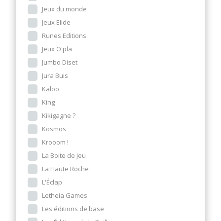
Jeux du monde
Jeux Elide
Runes Editions
Jeux O'pla
Jumbo Diset
Jura Buis
Kaloo
King
Kikigagne ?
Kosmos
Krooom !
La Boite de Jeu
La Haute Roche
L'Éclap
Letheia Games
Les éditions de base