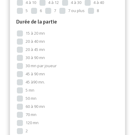
4 à 10
4 à 12
4 à 30
4 à 40
5
6
7
7 ou plus
8
Durée de la partie
15 à 20 mn
20 à 40 mn
20 à 45 mn
30 à 90 mn
30 mn par joueur
45 à 90 mn
45 à90 mn.
5 mn
50 mn
60 à 90 mn
70 mn
120 mn
2