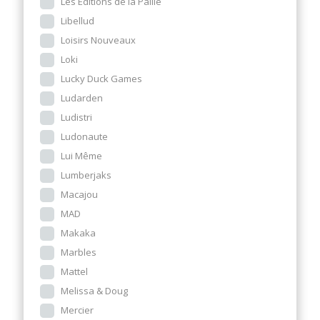
Les Éditions de la Paille
Libellud
Loisirs Nouveaux
Loki
Lucky Duck Games
Ludarden
Ludistri
Ludonaute
Lui Même
Lumberjaks
Macajou
MAD
Makaka
Marbles
Mattel
Melissa & Doug
Mercier