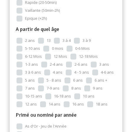
Rapide (20-50min)
Vaillante (50min-2h)
Epique (+2h)
A partir de quel âge
2 ans
13
3 à 4
3 à 9
5-10 ans
0 mois
0-6 Mois
6-12 Mois
12 Mois
12-18 Mois
1-3 ans
2-4 ans
2-6 ans
3 ans
3 à 6 ans
4 ans
4 - 5 ans
4-6 ans
5 ans
5 - 8 ans
6 ans
6 ans +
7 ans
7-9 ans
8 ans
9 ans
10-15 ans
16-18 ans
10 ans
12 ans
14 ans
16 ans
18 ans
Primé ou nominé par année
As d'Or - Jeu de l'Année