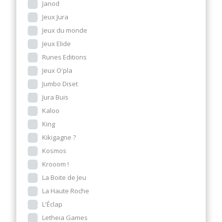
Janod
Jeux Jura
Jeux du monde
Jeux Elide
Runes Editions
Jeux O'pla
Jumbo Diset
Jura Buis
Kaloo
King
Kikigagne ?
Kosmos
Krooom !
La Boite de Jeu
La Haute Roche
L'Éclap
Letheia Games