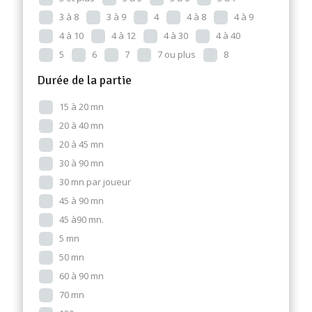
3 à 8
3 à 9
4
4 à 8
4 à 9
4 à 10
4 à 12
4 à 30
4 à 40
5
6
7
7 ou plus
8
Durée de la partie
15 à 20 mn
20 à 40 mn
20 à 45 mn
30 à 90 mn
30 mn par joueur
45 à 90 mn
45 à90 mn.
5 mn
50 mn
60 à 90 mn
70 mn