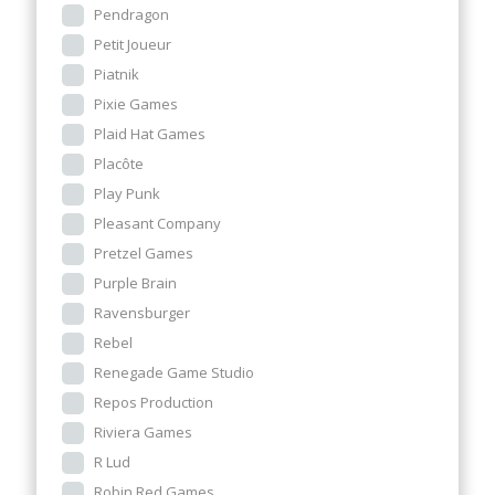
Pendragon
Petit Joueur
Piatnik
Pixie Games
Plaid Hat Games
Placôte
Play Punk
Pleasant Company
Pretzel Games
Purple Brain
Ravensburger
Rebel
Renegade Game Studio
Repos Production
Riviera Games
R Lud
Robin Red Games