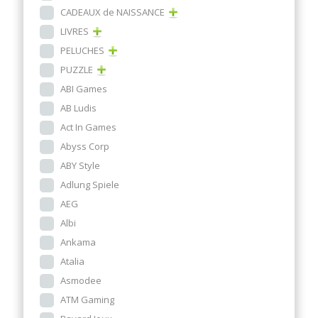
CADEAUX de NAISSANCE
LIVRES
PELUCHES
PUZZLE
ABI Games
AB Ludis
Act In Games
Abyss Corp
ABY Style
Adlung Spiele
AEG
Albi
Ankama
Atalia
Asmodee
ATM Gaming