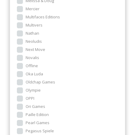
Melissa & Doug
Mercier
Multifaces Editions
Multivers
Nathan
Neoludis
Next Move
Novalis
Offline
Oka Luda
Oldchap Games
Olympie
OPPI
Ori Games
Paille Edition
Pearl Games
Pegasus Spiele