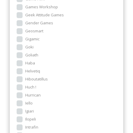
Games Workshop
Geek Attitude Games
Gender Games
Geosmart
Gigamic
Goki
Goliath
Haba
Helvetiq
Hiboutatillus
Huch !
Hurrican
Iello
Igiari
Ilopeli
Intrafin