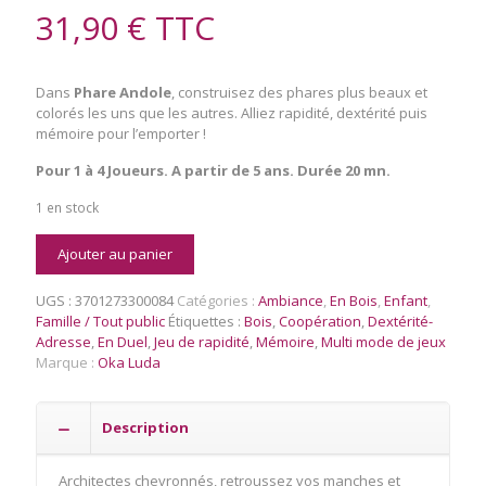
31,90
€
TTC
Dans
Phare Andole
, construisez des phares plus beaux et
colorés les uns que les autres. Alliez rapidité, dextérité puis
mémoire pour l’emporter !
Pour 1 à 4 Joueurs. A partir de 5 ans. Durée 20 mn.
1 en stock
quantité
Ajouter au panier
de
Phare
UGS :
3701273300084
Catégories :
Ambiance
,
En Bois
,
Enfant
,
Andole
Famille / Tout public
Étiquettes :
Bois
,
Coopération
,
Dextérité-
Adresse
,
En Duel
,
Jeu de rapidité
,
Mémoire
,
Multi mode de jeux
Marque :
Oka Luda
Description
Architectes chevronnés, retroussez vos manches et