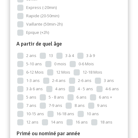
Express (-20min)
Rapide (20-50min)
Vaillante (50min-2h)
Epique (+2h)
A partir de quel âge
2 ans
13
3 à 4
3 à 9
5-10 ans
0 mois
0-6 Mois
6-12 Mois
12 Mois
12-18 Mois
1-3 ans
2-4 ans
2-6 ans
3 ans
3 à 6 ans
4 ans
4 - 5 ans
4-6 ans
5 ans
5 - 8 ans
6 ans
6 ans +
7 ans
7-9 ans
8 ans
9 ans
10-15 ans
16-18 ans
10 ans
12 ans
14 ans
16 ans
18 ans
Primé ou nominé par année