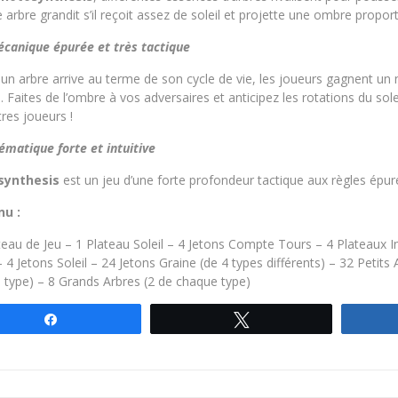
arbre grandit s’il reçoit assez de soleil et projette une ombre proporti
canique épurée et très tactique
n arbre arrive au terme de son cycle de vie, les joueurs gagnent un nom
 Faites de l’ombre à vos adversaires et anticipez les rotations du so
res joueurs !
ématique forte et intuitive
synthesis
est un jeu d’une forte profondeur tactique aux règles épur
nu :
eau de Jeu – 1 Plateau Soleil – 4 Jetons Compte Tours – 4 Plateaux In
 4 Jetons Soleil – 24 Jetons Graine (de 4 types différents) – 32 Petit
 type) – 8 Grands Arbres (2 de chaque type)
Partagez
Tweetez