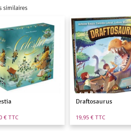
s similaires
estia
Draftosaurus
90
€
TTC
19,95
€
TTC