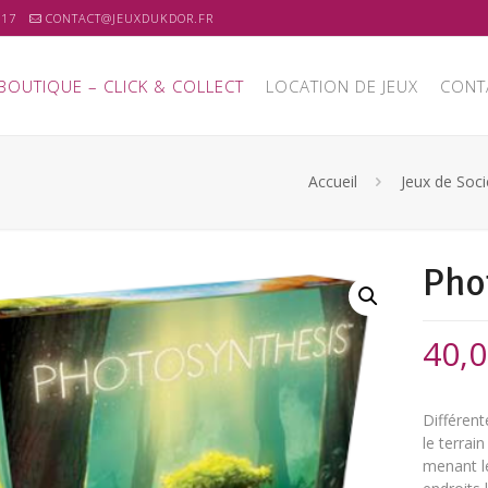
 17
CONTACT@JEUXDUKDOR.FR
BOUTIQUE – CLICK & COLLECT
LOCATION DE JEUX
CONT
Accueil
Jeux de Soci
Pho
40,
Différent
le terrain
menant le