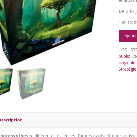
endroits 
De 2 à4 J
1 en stoc
quantit
Ajoute
de
Photosy
UGS :
37
public
Éti
originale
Stratégie
Description
Photosynthesis
, différentes essences d’arbres rivalisent pour pousser 