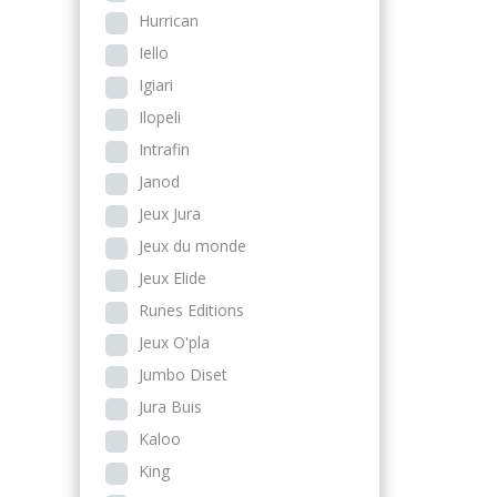
Hurrican
Iello
Igiari
Ilopeli
Intrafin
Janod
Jeux Jura
Jeux du monde
Jeux Elide
Runes Editions
Jeux O'pla
Jumbo Diset
Jura Buis
Kaloo
King