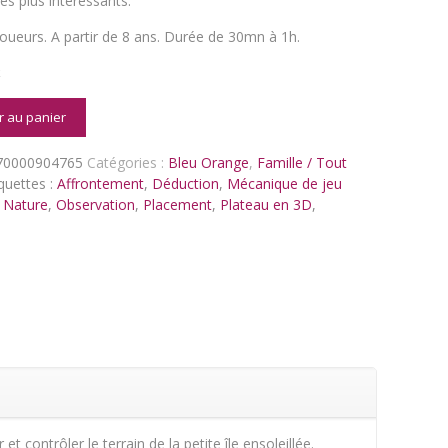
les plus intéressants.
oueurs. A partir de 8 ans. Durée de 30mn à 1h.
k
é
r au panier
nthesis
70000904765
Catégories :
Bleu Orange
,
Famille / Tout
quettes :
Affrontement
,
Déduction
,
Mécanique de jeu
,
Nature
,
Observation
,
Placement
,
Plateau en 3D
,
et contrôler le terrain de la petite île ensoleillée.