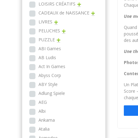
LOISIRS CRÉATIFS
Chaque 
CADEAUX de NAISSANCE
Une mé
LIVRES
Quand u
PELUCHES
poussé.
PUZZLE
des aut
ABI Games
Une th
AB Ludis
Photo
Act In Games
Conte
Abyss Corp
ABY Style
Un Plat
Score –
Adlung Spiele
chaque
AEG
Albi
Ankama
Atalia
Asmodee