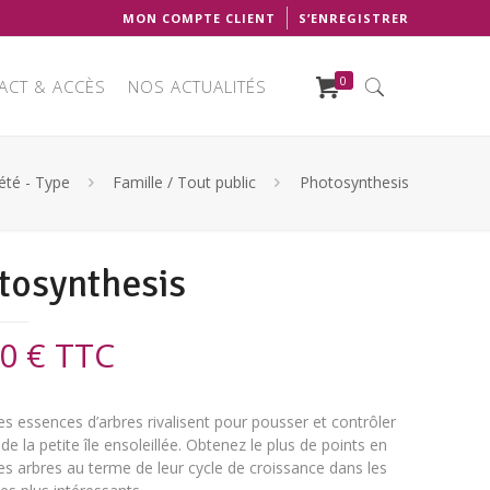
MON COMPTE CLIENT
S’ENREGISTRER
0
ACT & ACCÈS
NOS ACTUALITÉS
été - Type
Famille / Tout public
Photosynthesis
tosynthesis
00
€
TTC
es essences d’arbres rivalisent pour pousser et contrôler
 de la petite île ensoleillée. Obtenez le plus de points en
s arbres au terme de leur cycle de croissance dans les